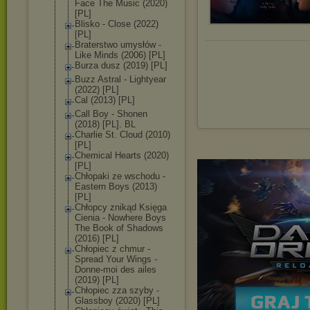
Face The Music (2020)
[PL]
Blisko - Close (2022)
[PL]
Braterstwo umysłów -
Like Minds (2006) [PL]
Burza dusz (2019) [PL]
Buzz Astral - Lightyear
(2022) [PL]
Cal (2013) [PL]
Call Boy - Shonen
(2018) [PL]. BL
Charlie St. Cloud (2010)
[PL]
Chemical Hearts (2020)
[PL]
Chłopaki ze wschodu -
Eastern Boys (2013)
[PL]
Chłopcy znikąd Księga
Cienia - Nowhere Boys
The Book of Shadows
(2016) [PL]
Chłopiec z chmur -
Spread Your Wings -
Donne-moi des ailes
(2019) [PL]
Chłopiec zza szyby -
Glassboy (2020) [PL]