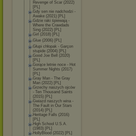
Revenge of Scar (2022)
[PL]
Gdy sen nie nadchodzi -
Awake (2021) [PL]
Gdzie raki śpiewają -
Where the Crawdads
Sing (2022) [PL]
Girl (2018) [PL]
Glue (2006) [PL]
Głupi chłopak - Garçon
stupide (2004) [PL]
Good Joe Bell (2020)
[PL]
Gorące letnie noce - Hot
Summer Nights (2017)
[PL]
Gray Man - The Gray
Man (2022) [PL]
Grzechy naszych ojców
- Ten Thousand Saints
(2015) [PL]
Gwiazd naszych wina -
The Fault in Our Stars
(2014) [PL]
Heritage Falls (2016)
[PL]
High School U.S.A.
(1983) [PL]
HollyBlood (2022) [PL]