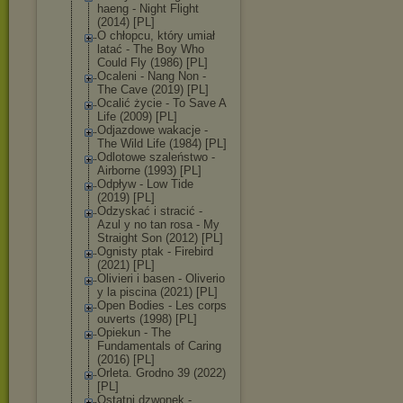
haen
g - Night Flight
(2014) [PL]
O chłopcu, który umiał
latać - The Boy Who
Could Fly (1986) [PL]
Ocaleni - Nang Non -
The Cave (2019) [PL]
Ocalić życie - To Save A
Life (2009) [PL]
Odjazdowe wakacje -
The Wild Life (1984) [PL]
Odlotowe szaleństwo -
Airborne (1993) [PL]
Odpływ - Low Tide
(2019) [PL]
Odzyskać i stracić -
Azul y no tan rosa - My
Straight Son (2012) [PL]
Ognisty ptak - Firebird
(2021) [PL]
Olivieri i basen - Oliverio
y la piscina (2021) [PL]
Open Bodies - Les corps
ouverts (1998) [PL]
Opiekun - The
Fundamentals of Caring
(2016) [PL]
Orleta. Grodno 39 (2022)
[PL]
Ostatni dzwonek -