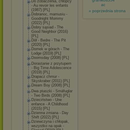
granikos334
Do zobaczenia, chłopcy
ac
- Au revoir les enfants
(1987) [PL]
« poprzednia strona
Dobranoc, mamusiu -
Goodnight Mommy
(2022) [PL]
Dobry sąsiad - The
Good Neighbor (2016)
[PL]
Dół - Bedre - The Pit
(2020) [PL]
Domek w górach - The
Lodge (2019) [PL]
Doomsday (2008) [PL]
Dorastanie z przytupem
- Big Time Adolescence
(2019) [PL]
Drapacz chmur -
Skyskraber (2011) [PL]
Dream Boy (2008) [PL]
Dwa ptaszki - Smáfuglar
- Two Birds (2008) [PL]
Dzieciństwo - Une
enfance - A Childhood
(2015) [PL]
Dzienna zmiana - Day
Shift (2022) [PL]
Dziewczyna i chłopak,
wszystko na opak -