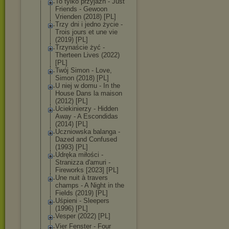
To tylko przyjaźń - Just
Friends - Gewoon
Vrienden (2018) [PL]
Trzy dni i jedno życie -
Trois jours et une vie
(2019) [PL]
Trzynaście żyć -
Therteen Lives (2022)
[PL]
Twój Simon - Love,
Simon (2018) [PL]
U niej w domu - In the
House Dans la maison
(2012) [PL]
Uciekinierzy - Hidden
Away - A Escondidas
(2014) [PL]
Uczniowska balanga -
Dazed and Confused
(1993) [PL]
Udręka miłości -
Stranizza d'amuri -
Fireworks [2023] [PL]
Une nuit à travers
champs - ‎A Night in the
Fields (2019) [PL]
Uśpieni - Sleepers
(1996) [PL]
Vesper (2022) [PL]
Vier Fenster - Four