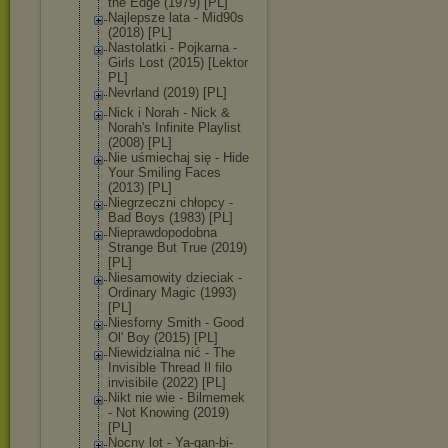
the Edge (1979) [PL]
Najlepsze lata - Mid90s
(2018) [PL]
Nastolatki - Pojkarna -
Girls Lost (2015) [Lektor
PL]
Nevrland (2019) [PL]
Nick i Norah - Nick &
Norah's Infinite Playlist
(2008) [PL]
Nie uśmiechaj się - Hide
Your Smiling Faces
(2013) [PL]
Niegrzeczni chłopcy -
Bad Boys (1983) [PL]
Nieprawdopodob
na
Strange But True (2019)
[PL]
Niesamowity dzieciak -
Ordinary Magic (1993)
[PL]
Niesforny Smith - Good
Ol' Boy (2015) [PL]
Niewidzialna nić - The
Invisible Thread Il filo
invisibile (2022) [PL]
Nikt nie wie - Bilmemek
- Not Knowing (2019)
[PL]
Nocny lot - Ya-gan-bi-