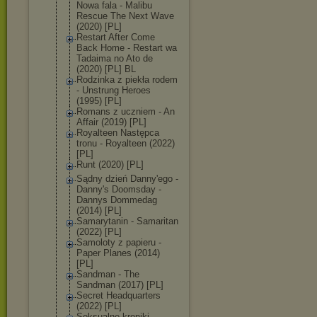
Nowa fala - Malibu
Rescue The Next Wave
(2020) [PL]
Restart After Come
Back Home - Restart wa
Tadaima no Ato de
(2020) [PL] BL
Rodzinka z piekła rodem
- Unstrung Heroes
(1995) [PL]
Romans z uczniem - An
Affair (2019) [PL]
Royalteen Następca
tronu - Royalteen (2022)
[PL]
Runt (2020) [PL]
Sądny dzień Danny'ego -
Danny's Doomsday -
Dannys Dommedag
(2014) [PL]
Samarytanin - Samaritan
(2022) [PL]
Samoloty z papieru -
Paper Planes (2014)
[PL]
Sandman - The
Sandman (2017) [PL]
Secret Headquarters
(2022) [PL]
Seksualne kroniki