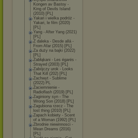
Kongen av Bastoy -
King of Devils Island
(2010) [PL]
Yakari i wielka podróż -
Yakari, le film (2020)
[PL]
Yang - After Yang (2021)
[PL]
Z daleka - Desde allá -
From Afar (2015) [PL]
Za duży na bajki (2022)
[PL]
Zabłąkani - Les égarés -
Strayed (2003) [PL]
Zabójczy urok - Looks
That Kill (202) [PL]
Zachwyt - Sublime
(2022) PL
Zaciemnienie -
Radioflash (2019) [PL]
Zaginiony syn - The
Wrong Son (2018) [PL]
Zagubiona rzecz - The
lost thing (2010) [PL]
Zapach kobiety - Scent
of a Woman (1992) [PL]
Zbrodnie niewinnosci -
Mean Dreams (2016)
[PL]