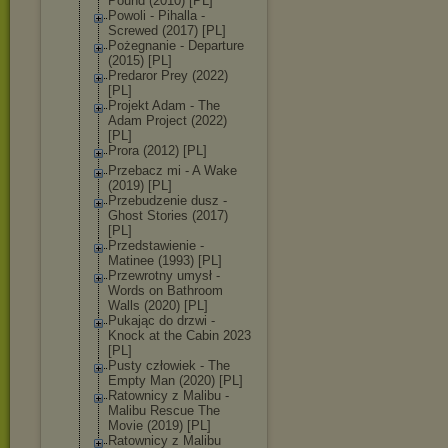
Pound (2010) [PL]
Powoli - Pihalla -
Screwed (2017) [PL]
Pożegnanie - Departure
(2015) [PL]
Predaror Prey (2022)
[PL]
Projekt Adam - The
Adam Project (2022)
[PL]
Prora (2012) [PL]
Przebacz mi - A Wake
(2019) [PL]
Przebudzenie dusz -
Ghost Stories (2017)
[PL]
Przedstawienie -
Matinee (1993) [PL]
Przewrotny umysł -
Words on Bathroom
Walls (2020) [PL]
Pukając do drzwi -
Knock at the Cabin 2023
[PL]
Pusty człowiek - The
Empty Man (2020) [PL]
Ratownicy z Malibu -
Malibu Rescue The
Movie (2019) [PL]
Ratownicy z Malibu