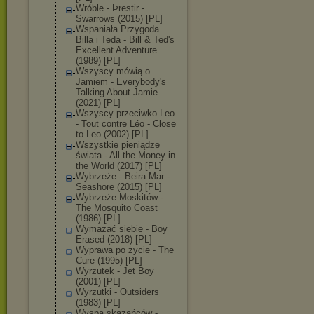
Wróble - Þrestir -
Swarrows (2015) [PL]
Wspaniała Przygoda
Billa i Teda - Bill & Ted's
Excellent Adventure
(1989) [PL]
Wszyscy mówią o
Jamiem - Everybody's
Talking About Jamie
(2021) [PL]
Wszyscy przeciwko Leo
- Tout contre Léo - Close
to Leo (2002) [PL]
Wszystkie pieniądze
świata - All the Money in
the World (2017) [PL]
Wybrzeże - Beira Mar -
Seashore (2015) [PL]
Wybrzeże Moskitów -
The Mosquito Coast
(1986) [PL]
Wymazać siebie - Boy
Erased (2018) [PL]
Wyprawa po życie - The
Cure (1995) [PL]
Wyrzutek - Jet Boy
(2001) [PL]
Wyrzutki - Outsiders
(1983) [PL]
Wyspa skazańców -