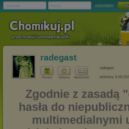
Chomik
Hasło
zapomniałem
radegast
radegast
widziany: 6.08.20
Prezent
Ulubiony
Wiadomość