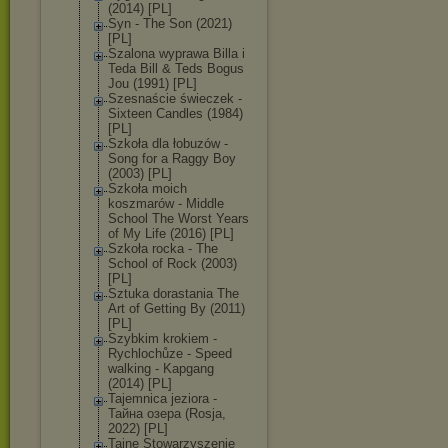
(2014) [PL]
Syn - The Son (2021)
[PL]
Szalona wyprawa Billa i
Teda Bill & Teds Bogus
Jou (1991) [PL]
Szesnaście świeczek -
Sixteen Candles (1984)
[PL]
Szkoła dla łobuzów -
Song for a Raggy Boy
(2003) [PL]
Szkoła moich
koszmarów - Middle
School The Worst Years
of My Life (2016) [PL]
Szkoła rocka - The
School of Rock (2003)
[PL]
Sztuka dorastania The
Art of Getting By (2011)
[PL]
Szybkim krokiem -
Rychlochůze - Speed
walking - Kapgang
(2014) [PL]
Tajemnica jeziora -
Тайна озера (Rosja,
2022) [PL]
Tajne Stowarzyszenie