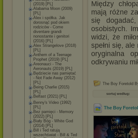
Między chłopa
(2019) [PL]
Alabama Moon (2009)
mają różne zai
[PL]
Alex i spółka. Jak
się dogadać
dorosnąć pod okiem
rodziców - Come
osobistych. I
diventare grandi
widzi, że mił
nonostante i genitori
(2016) [PL]
spełni się, ale
Alex Strangelove (2018)
[PL]
oryginalna o
Anthem of a Teenage
Prophet (2019) [PL]
odkrywaniu mił
Areonauci - The
Aeronauts (2019) [PL]
Będziecie nas pamiętać
- Not Fade Away (2012)
[PL]
The Boy Foretold B
Being Charlie (2015)
[PL]
sortuj według:
Belfast (2021) [PL]
Benny's Video (1992)
[PL]
The Boy Foretol
Bez pamięci - Memory
(2022) [PL]
Biały Bóg - White God
(2014) [PL]
Bill i Ted ratują
wszechświat - Bill & Ted