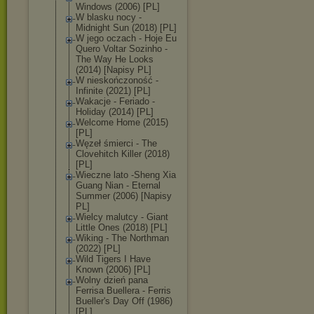
Windows (2006) [PL]
W blasku nocy -
Midnight Sun (2018) [PL]
W jego oczach - Hoje Eu
Quero Voltar Sozinho -
The Way He Looks
(2014) [Napisy PL]
W nieskończoność -
Infinite (2021) [PL]
Wakacje - Feriado -
Holiday (2014) [PL]
Welcome Home (2015)
[PL]
Węzeł śmierci - The
Clovehitch Killer (2018)
[PL]
Wieczne lato -Sheng Xia
Guang Nian - Eternal
Summer (2006) [Napisy
PL]
Wielcy malutcy - Giant
Little Ones (2018) [PL]
Wiking - The Northman
(2022) [PL]
Wild Tigers I Have
Known (2006) [PL]
Wolny dzień pana
Ferrisa Buellera - Ferris
Bueller's Day Off (1986)
[PL]