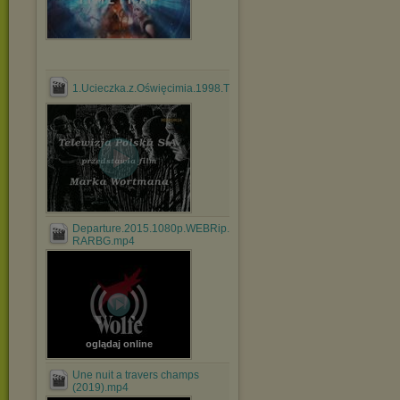
1.Ucieczka.z.Oświęcimia.1998.TVRip.XviD.avi
Departure.2015.1080p.WEBRip.x264-
RARBG.mp4
oglądaj online
Une nuit a travers champs
(2019).mp4