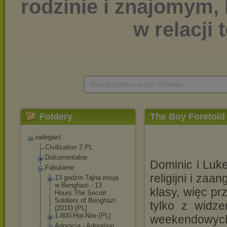
Szukaj plików na tym chomiku
Foldery
The Boy Foretold 
radegast
Civilization 2 PL
Dokumentalne
Dominic i Luke
Fabularne
religijni i zaa
13 godzin.Tajna misja
w Benghazi - 13
klasy, więc prz
Hours.The Secret
Soldiers of Benghazi
tylko z widze
(2016) [PL]
1-800-Hot-Nite [PL]
weekendowych
Adoracja - Adoration