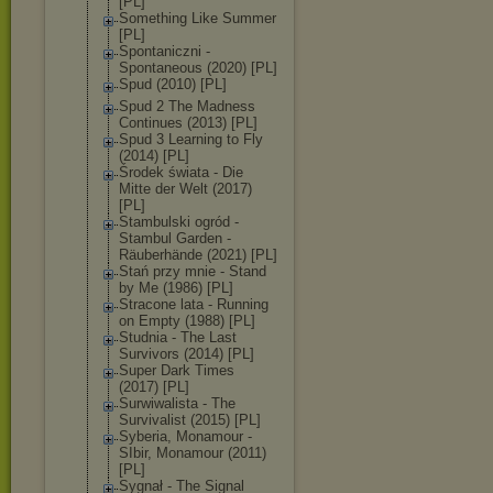
[PL]
Something Like Summer
[PL]
Spontaniczni -
Spontaneous (2020) [PL]
Spud (2010) [PL]
Spud 2 The Madness
Continues (2013) [PL]
Spud 3 Learning to Fly
(2014) [PL]
Środek świata - Die
Mitte der Welt (2017)
[PL]
Stambulski ogród -
Stambul Garden -
Räuberhände (2021) [PL]
Stań przy mnie - Stand
by Me (1986) [PL]
Stracone lata - Running
on Empty (1988) [PL]
Studnia - The Last
Survivors (2014) [PL]
Super Dark Times
(2017) [PL]
Surwiwalista - The
Survivalist (2015) [PL]
Syberia, Monamour -
SIbir, Monamour (2011)
[PL]
Sygnał - The Signal