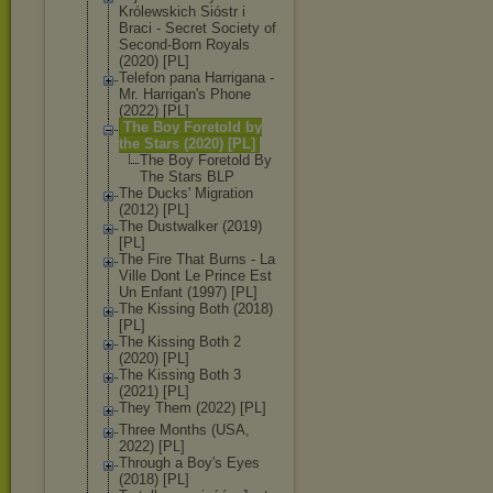
Królewskich Sióstr i
Braci - Secret Society of
Second-Born Royals
(2020) [PL]
Telefon pana Harrigana -
Mr. Harrigan's Phone
(2022) [PL]
The Boy Foretold by
the Stars (2020) [PL]
The Boy Foretold By
The Stars BLP
The Ducks' Migration
(2012) [PL]
The Dustwalker (2019)
[PL]
The Fire That Burns - La
Ville Dont Le Prince Est
Un Enfant (1997) [PL]
The Kissing Both (2018)
[PL]
The Kissing Both 2
(2020) [PL]
The Kissing Both 3
(2021) [PL]
They Them (2022) [PL]
Three Months (USA,
2022) [PL]
Through a Boy's Eyes
(2018) [PL]