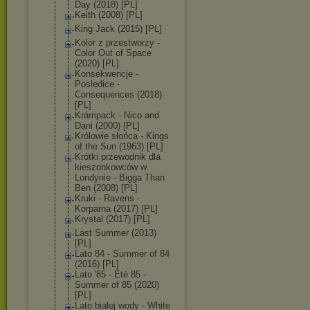
Day (2018) [PL]
Keith (2008) [PL]
King Jack (2015) [PL]
Kolor z przestworzy -
Color Out of Space
(2020) [PL]
Konsekwencje -
Posledice -
Consequences (2018)
[PL]
Krámpack - Nico and
Dani (2000) [PL]
Królowie słońca - Kings
of the Sun (1963) [PL]
Krótki przewodnik dla
kieszonkowców w
Londynie - Bigga Than
Ben (2008) [PL]
Kruki - Ravens -
Korparna (2017) [PL]
Krystal (2017) [PL]
Last Summer (2013)
[PL]
Lato 84 - Summer of 84
(2016) [PL]
Lato '85 - Été 85 -
Summer of 85 (2020)
[PL]
Lato białej wody - White