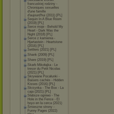
francuskiej rodziny -
Chroniques sexuelles
d'une famille
d'aujourd'hui (2011) [PL]
Sequin In A Blue Room
(2019) [PL]
Serce moje - Behold My
Heart - Dark Was the
Night (2018) [PL]
Serce z kamienia -
Hjartastein - Heartstone
(2016) [PL]
Settlers (2021) [PL]
Shank (2009) [PL]
Share (2019) [PL]
Skarb Mikołajka - Le
tresor du Petit Nicolas
(2021) [PL]
Skrywane Pocałunki -
Baisers cachés - Hidden
Kisses (2016) [PL]
Skrzynka - The Box - La
caja (2021) [PL]
Słabsze ogniwo - The
Hole in the Fence - El
hoyo en la cerca (2021)
Śmieszne strony -
Funny Pages (2022)