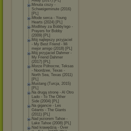
Away (2017) [PL]
Minuta ciszy -
Schweigeminute (2016)
[PL]
Młode serca - Young
Hearts (2024) [PL]
Modlitwy za Bobby'ego -
Prayers for Bobby
(2009) [PL]
Mój najlepszy przyjaciel
- My Best Friend - Mi
mejor amigo (2018) [PL]
Mój przyjaciel Dahmer -
My Friend Dahmer
(2017) [PL]
Morze Północne, Teksas
- Noordzee, Texas -
North Sea, Texas (2011)
[PL]
Mustang (Turcja, 2015)
[PL]
Na drugą stronę - Al Otro
Lado - To The Other
Side (2004) [PL]
Na gigancie - Les
Géants - The Giants
(2011) [PL]
Nad jeziorem Tahoe -
Lake Tahoe (2008) [PL]
Nad krawędzią - Over