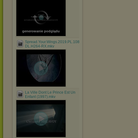
generowanie podglądu
Spread.Your.Wings.2019.PL.1080p.WEB-
DL.H264-RX.mkv
La Ville Dont Le Prince Est Un
Enfant (1997).mkv