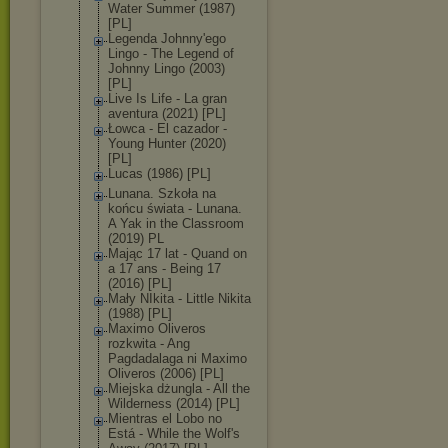
Water Summer (1987)
[PL]
Legenda Johnny'ego
Lingo - The Legend of
Johnny Lingo (2003)
[PL]
Live Is Life - La gran
aventura (2021) [PL]
Łowca - El cazador -
Young Hunter (2020)
[PL]
Lucas (1986) [PL]
Lunana. Szkoła na
końcu świata - Lunana.
A Yak in the Classroom
(2019) PL
Mając 17 lat - Quand on
a 17 ans - Being 17
(2016) [PL]
Mały NIkita - Little Nikita
(1988) [PL]
Maximo Oliveros
rozkwita - Ang
Pagdadalaga ni Maximo
Oliveros (2006) [PL]
Miejska dżungla - All the
Wilderness (2014) [PL]
Mientras el Lobo no
Está - While the Wolf's