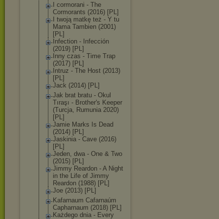
I cormorani - The
Cormorants (2016) [PL]
I twoją matkę też - Y tu
Mama Tambien (2001)
[PL]
Infection - Infección
(2019) [PL]
Inny czas - Time Trap
(2017) [PL]
Intruz - The Host (2013)
[PL]
Jack (2014) [PL]
Jak brat bratu - Okul
Tıraşı - Brother's Keeper
(Turcja, Rumunia 2020)
[PL]
Jamie Marks Is Dead
(2014) [PL]
Jaskinia - Cave (2016)
[PL]
Jeden, dwa - One & Two
(2015) [PL]
Jimmy Reardon - A Night
in the Life of Jimmy
Reardon (1988) [PL]
Joe (2013) [PL]
Kafarnaum Cafarnaúm
Capharnaum (2018) [PL]
Każdego dnia - Every