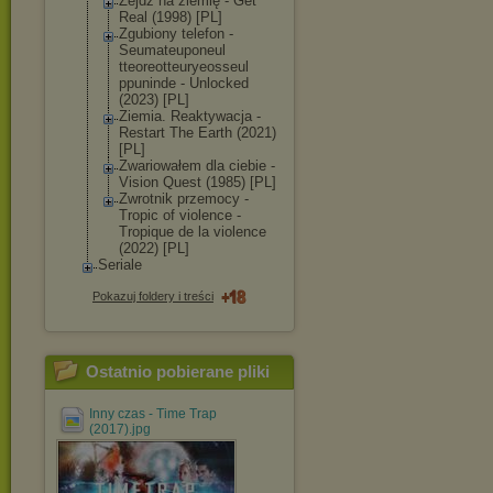
Zejdź na ziemię - Get
Real (1998) [PL]
Zgubiony telefon -
Seumateuponeul
tteoreotteurye
osseul
ppuninde - Unlocked
(2023) [PL]
Ziemia. Reaktywacja -
Restart The Earth (2021)
[PL]
Zwariowałem dla ciebie -
Vision Quest (1985) [PL]
Zwrotnik przemocy -
Tropic of violence -
Tropique de la violence
(2022) [PL]
Seriale
Pokazuj foldery i treści
Ostatnio pobierane pliki
Inny czas - Time Trap
(2017).jpg