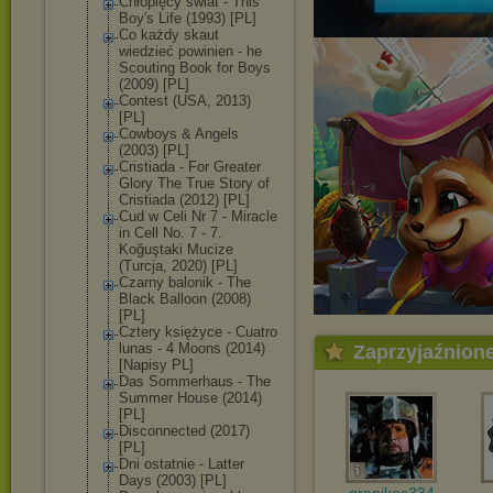
Chłopięcy świat - This
Boy's Life (1993) [PL]
Co każdy skaut
wiedzieć powinien - he
Scouting Book for Boys
(2009) [PL]
Contest (USA, 2013)
[PL]
Cowboys & Angels
(2003) [PL]
Cristiada - For Greater
Glory The True Story of
Cristiada (2012) [PL]
Cud w Celi Nr 7 - Miracle
in Cell No. 7 - 7.
Koğuştaki Mucize
(Turcja, 2020) [PL]
Czarny balonik - The
Black Balloon (2008)
[PL]
Cztery księżyce - Cuatro
lunas - 4 Moons (2014)
Zaprzyjaźnion
[Napisy PL]
Das Sommerhaus - The
Summer House (2014)
[PL]
Disconnected (2017)
[PL]
Dni ostatnie - Latter
Days (2003) [PL]