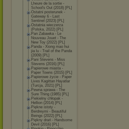
Lheure de la sortie -
School's Out (2018) [PL]
Ostatni posterunek -
Gateway 6 - Last
Sentinel (2023) [PL]
Ostatnia wieczerza
(Polska, 2022) [PL]
Pan Zabawka - Le
Nouveau Jouet - The
New Toy (2022) [PL]
Panda - Xiong mao hui
jia lu - Trail of the Panda
(2009) [PL]
Pani Stevens - Miss
Stevens (2016) [PL]
Papierowe miasta -
Paper Towns (2015) [PL]
Papierowe życie - Paper
Lives Kagittan Hayatlar
(Turcja, 2021) [PL]
Pewna sprawa - The
Sure Thing (1985) [PL]
Piekielny chłopak -
Hellion (2014) [PL]
Piękne istoty -
Berdreymi - Beautiful
Beings (2022) [PL]
Piękny drań - Handsome
Devil (2016) [PL]
Pinokio - Pinocchio