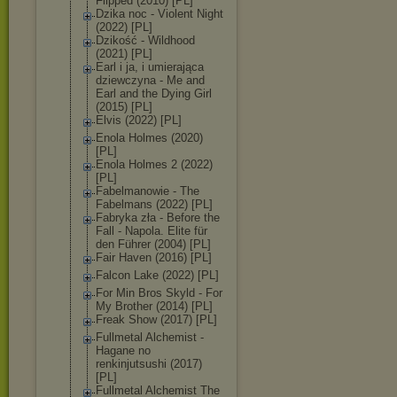
Flipped (2010) [PL]
Dzika noc - Violent Night
(2022) [PL]
Dzikość - Wildhood
(2021) [PL]
Earl i ja, i umierająca
dziewczyna - Me and
Earl and the Dying Girl
(2015) [PL]
Elvis (2022) [PL]
Enola Holmes (2020)
[PL]
Enola Holmes 2 (2022)
[PL]
Fabelmanowie - The
Fabelmans (2022) [PL]
Fabryka zła - Before the
Fall - Napola. Elite für
den Führer (2004) [PL]
Fair Haven (2016) [PL]
Falcon Lake (2022) [PL]
For Min Bros Skyld - For
My Brother (2014) [PL]
Freak Show (2017) [PL]
Fullmetal Alchemist -
Hagane no
renkinjutsushi (2017)
[PL]
Fullmetal Alchemist The