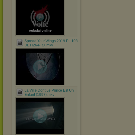
oglądaj online
Spread.Your.Wings.2019.PL.1080p.WEB-
DL.H264-RX.mkv
La Ville Dont Le Prince Est Un
Enfant (1997).mkv