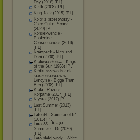
Day (2018) [PL]
Keith (2008) [PL]
King Jack (2015) [PL]
Kolor z przestworzy -
Color Out of Space
(2020) [PL]
Konsekwencje -
Posledice -
Consequences (2018)
[PL]
Krámpack - Nico and
Dani (2000) [PL]
Królowie słońca - Kings
of the Sun (1963) [PL]
Krótki przewodnik dla
kieszonkowców w
Londynie - Bigga Than
Ben (2008) [PL]
Kruki - Ravens -
Korparna (2017) [PL]
Krystal (2017) [PL]
Last Summer (2013)
[PL]
Lato 84 - Summer of 84
(2016) [PL]
Lato '85 - Été 85 -
Summer of 85 (2020)
[PL]
Lato białej wody - White