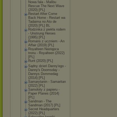
Nowa fala - Malibu
Rescue The Next Wave
(2020) [PL]
Restart After Come
Back Home - Restart wa
Tadaima no Ato de
(2020) [PL] BL
Rodzinka z piekła rodem
- Unstrung Heroes
(1995) [PL]
Romans z uczniem - An
Affair (2019) [PL]
Royalteen Następca
tronu - Royalteen (2022)
[PL]
Runt (2020) [PL]
Sądny dzień Danny'ego -
Danny's Doomsday -
Dannys Dommedag
(2014) [PL]
Samarytanin - Samaritan
(2022) [PL]
Samoloty z papieru -
Paper Planes (2014)
[PL]
Sandman - The
Sandman (2017) [PL]
Secret Headquarters
(2022) [PL]
Seksualne kroniki