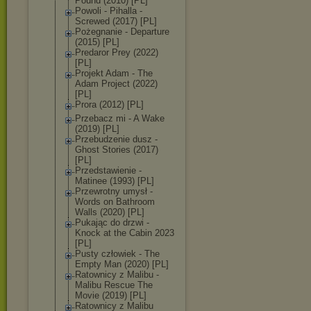
Pound (2010) [PL]
Powoli - Pihalla -
Screwed (2017) [PL]
Pożegnanie - Departure
(2015) [PL]
Predaror Prey (2022)
[PL]
Projekt Adam - The
Adam Project (2022)
[PL]
Prora (2012) [PL]
Przebacz mi - A Wake
(2019) [PL]
Przebudzenie dusz -
Ghost Stories (2017)
[PL]
Przedstawienie -
Matinee (1993) [PL]
Przewrotny umysł -
Words on Bathroom
Walls (2020) [PL]
Pukając do drzwi -
Knock at the Cabin 2023
[PL]
Pusty człowiek - The
Empty Man (2020) [PL]
Ratownicy z Malibu -
Malibu Rescue The
Movie (2019) [PL]
Ratownicy z Malibu