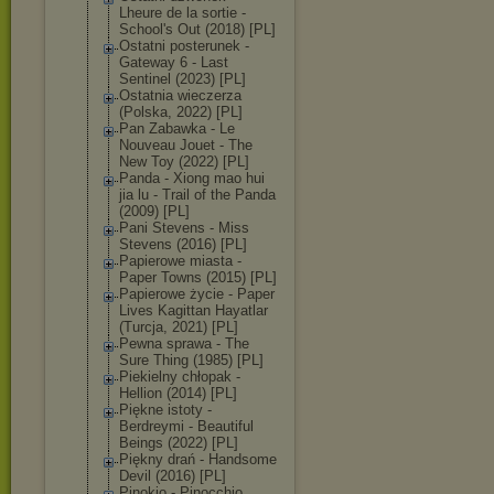
Lheure de la sortie -
School's Out (2018) [PL]
Ostatni posterunek -
Gateway 6 - Last
Sentinel (2023) [PL]
Ostatnia wieczerza
(Polska, 2022) [PL]
Pan Zabawka - Le
Nouveau Jouet - The
New Toy (2022) [PL]
Panda - Xiong mao hui
jia lu - Trail of the Panda
(2009) [PL]
Pani Stevens - Miss
Stevens (2016) [PL]
Papierowe miasta -
Paper Towns (2015) [PL]
Papierowe życie - Paper
Lives Kagittan Hayatlar
(Turcja, 2021) [PL]
Pewna sprawa - The
Sure Thing (1985) [PL]
Piekielny chłopak -
Hellion (2014) [PL]
Piękne istoty -
Berdreymi - Beautiful
Beings (2022) [PL]
Piękny drań - Handsome
Devil (2016) [PL]
Pinokio - Pinocchio