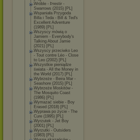
Wróble - Þrestir -
Swarrows (2015) [PL]
Wspaniała Przygoda
Billa i Teda - Bill & Ted's
Excellent Adventure
(1989) [PL]
Wszyscy mówią o
Jamiem - Everybody's
Talking About Jamie
(2021) [PL]
Wszyscy przeciwko Leo
- Tout contre Léo - Close
to Leo (2002) [PL]
Wszystkie pieniądze
świata - All the Money in
the World (2017) [PL]
Wybrzeże - Beira Mar -
Seashore (2015) [PL]
Wybrzeże Moskitów -
The Mosquito Coast
(1986) [PL]
Wymazać siebie - Boy
Erased (2018) [PL]
Wyprawa po życie - The
Cure (1995) [PL]
Wyrzutek - Jet Boy
(2001) [PL]
Wyrzutki - Outsiders
(1983) [PL]
Wyspa skazańców -