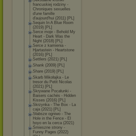
francuskiej rodziny -
Chroniques sexuelles
d'une famille
d'aujourd'hui (2011) [PL]
Sequin In A Blue Room
(2019) [PL]
Serce moje - Behold My
Heart - Dark Was the
Night (2018) [PL]
Serce z kamienia -
Hjartastein - Heartstone
(2016) [PL]
Settlers (2021) [PL]
Shank (2009) [PL]
Share (2019) [PL]
Skarb Mikołajka - Le
tresor du Petit Nicolas
(2021) [PL]
Skrywane Pocałunki -
Baisers cachés - Hidden
Kisses (2016) [PL]
Skrzynka - The Box - La
caja (2021) [PL]
Słabsze ogniwo - The
Hole in the Fence - El
hoyo en la cerca (2021)
Śmieszne strony -
Funny Pages (2022)