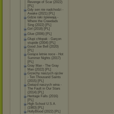
Revenge of Scar (2022)
[PL]
Gdy sen nie nadchodzi -
Awake (2021) [PL]
Gdzie raki śpiewają -
Where the Crawdads
Sing (2022) [PL]
Girl (2018) [PL]
Glue (2006) [PL]
Głupi chłopak - Garçon
stupide (2004) [PL]
Good Joe Bell (2020)
[PL]
Gorące letnie noce - Hot
Summer Nights (2017)
[PL]
Gray Man - The Gray
Man (2022) [PL]
Grzechy naszych ojców
- Ten Thousand Saints
(2015) [PL]
Gwiazd naszych wina -
The Fault in Our Stars
(2014) [PL]
Heritage Falls (2016)
[PL]
High School U.S.A.
(1983) [PL]
HollyBlood (2022) [PL]