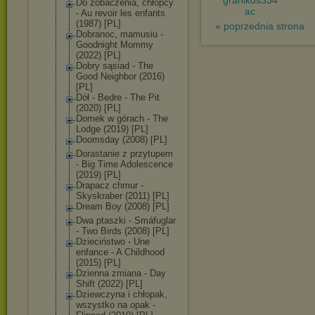
granikos334
Do zobaczenia, chłopcy
ac
- Au revoir les enfants
(1987) [PL]
« poprzednia strona
Dobranoc, mamusiu -
Goodnight Mommy
(2022) [PL]
Dobry sąsiad - The
Good Neighbor (2016)
[PL]
Dół - Bedre - The Pit
(2020) [PL]
Domek w górach - The
Lodge (2019) [PL]
Doomsday (2008) [PL]
Dorastanie z przytupem
- Big Time Adolescence
(2019) [PL]
Drapacz chmur -
Skyskraber (2011) [PL]
Dream Boy (2008) [PL]
Dwa ptaszki - Smáfuglar
- Two Birds (2008) [PL]
Dzieciństwo - Une
enfance - A Childhood
(2015) [PL]
Dzienna zmiana - Day
Shift (2022) [PL]
Dziewczyna i chłopak,
wszystko na opak -