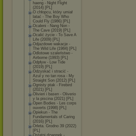
haen
g - Night Flight
(2014) [PL]
O chłopcu, który umiał
latać - The Boy Who
Could Fly (1986) [PL]
Ocaleni - Nang Non -
The Cave (2019) [PL]
Ocalić życie - To Save A
Life (2009) [PL]
Odjazdowe wakacje -
The Wild Life (1984) [PL]
Odlotowe szaleństwo -
Airborne (1993) [PL]
Odpływ - Low Tide
(2019) [PL]
Odzyskać i stracić -
Azul y no tan rosa - My
Straight Son (2012) [PL]
Ognisty ptak - Firebird
(2021) [PL]
Olivieri i basen - Oliverio
y la piscina (2021) [PL]
Open Bodies - Les corps
ouverts (1998) [PL]
Opiekun - The
Fundamentals of Caring
(2016) [PL]
Orleta. Grodno 39 (2022)
[PL]
Ostatni dzwonek -