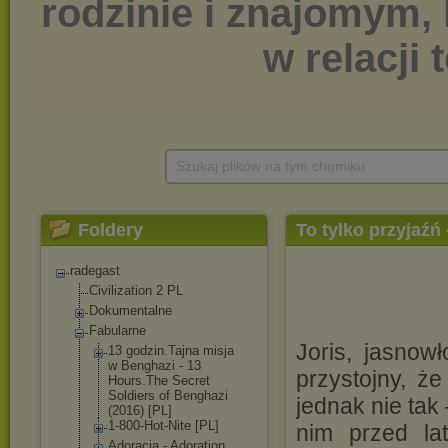
Szukaj plików na tym chomiku
Foldery
To tylko przyjaźń
radegast
Civilization 2 PL
Dokumentalne
Fabularne
Joris, jasnowł
13 godzin.Tajna misja
w Benghazi - 13
przystojny, ż
Hours.The Secret
Soldiers of Benghazi
jednak nie tak
(2016) [PL]
1-800-Hot-Nite [PL]
nim przed la
Adoracja - Adoration