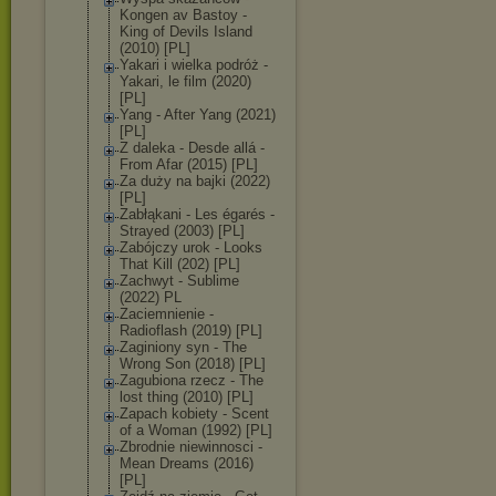
Kongen av Bastoy -
King of Devils Island
(2010) [PL]
Yakari i wielka podróż -
Yakari, le film (2020)
[PL]
Yang - After Yang (2021)
[PL]
Z daleka - Desde allá -
From Afar (2015) [PL]
Za duży na bajki (2022)
[PL]
Zabłąkani - Les égarés -
Strayed (2003) [PL]
Zabójczy urok - Looks
That Kill (202) [PL]
Zachwyt - Sublime
(2022) PL
Zaciemnienie -
Radioflash (2019) [PL]
Zaginiony syn - The
Wrong Son (2018) [PL]
Zagubiona rzecz - The
lost thing (2010) [PL]
Zapach kobiety - Scent
of a Woman (1992) [PL]
Zbrodnie niewinnosci -
Mean Dreams (2016)
[PL]