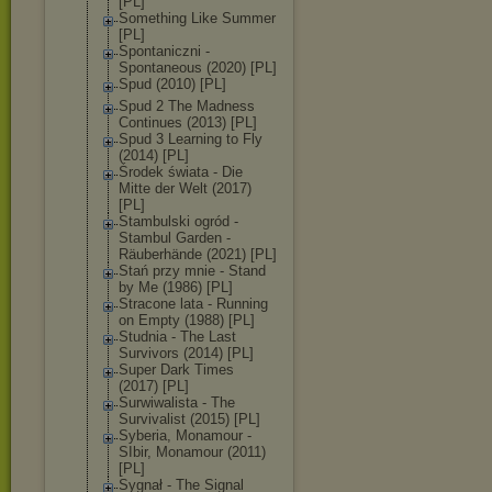
[PL]
Something Like Summer
[PL]
Spontaniczni -
Spontaneous (2020) [PL]
Spud (2010) [PL]
Spud 2 The Madness
Continues (2013) [PL]
Spud 3 Learning to Fly
(2014) [PL]
Środek świata - Die
Mitte der Welt (2017)
[PL]
Stambulski ogród -
Stambul Garden -
Räuberhände (2021) [PL]
Stań przy mnie - Stand
by Me (1986) [PL]
Stracone lata - Running
on Empty (1988) [PL]
Studnia - The Last
Survivors (2014) [PL]
Super Dark Times
(2017) [PL]
Surwiwalista - The
Survivalist (2015) [PL]
Syberia, Monamour -
SIbir, Monamour (2011)
[PL]
Sygnał - The Signal