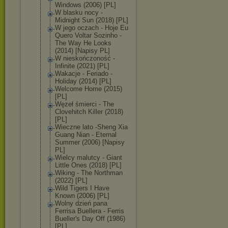
Windows (2006) [PL]
W blasku nocy -
Midnight Sun (2018) [PL]
W jego oczach - Hoje Eu
Quero Voltar Sozinho -
The Way He Looks
(2014) [Napisy PL]
W nieskończoność -
Infinite (2021) [PL]
Wakacje - Feriado -
Holiday (2014) [PL]
Welcome Home (2015)
[PL]
Węzeł śmierci - The
Clovehitch Killer (2018)
[PL]
Wieczne lato -Sheng Xia
Guang Nian - Eternal
Summer (2006) [Napisy
PL]
Wielcy malutcy - Giant
Little Ones (2018) [PL]
Wiking - The Northman
(2022) [PL]
Wild Tigers I Have
Known (2006) [PL]
Wolny dzień pana
Ferrisa Buellera - Ferris
Bueller's Day Off (1986)
[PL]