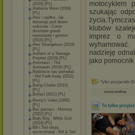
motocyklem p
(2019) [PL]
Alabama Moon (2009)
szukając odp
[PL]
Alex i spółka. Jak
życia.Tymcza
dorosnąć pod okiem
rodziców - Come
klubów szalej
diventare grandi
imprez o ma
nonostante i genitori
(2016) [PL]
wyhamować. 
Alex Strangelove (2018)
[PL]
nadzieję odna
Anthem of a Teenage
Prophet (2019) [PL]
jako pomocnik 
Areonauci - The
Aeronauts (2019) [PL]
Będziecie nas pamiętać
- Not Fade Away (2012)
[PL]
Tylko przyjaciele (
Being Charlie (2015)
[PL]
sortuj według:
Belfast (2021) [PL]
Benny's Video (1992)
[PL]
To tylko przyja
Bez pamięci - Memory
(2022) [PL]
Biały Bóg - White God
(2014) [PL]
Bill i Ted ratują
wszechświat - Bill & Ted