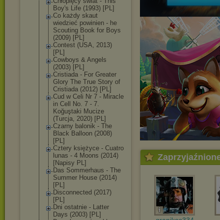
Chłopięcy świat - This
Boy's Life (1993) [PL]
Co każdy skaut
wiedzieć powinien - he
Scouting Book for Boys
(2009) [PL]
Contest (USA, 2013)
[PL]
Cowboys & Angels
(2003) [PL]
Cristiada - For Greater
Glory The True Story of
Cristiada (2012) [PL]
Cud w Celi Nr 7 - Miracle
in Cell No. 7 - 7.
Koğuştaki Mucize
(Turcja, 2020) [PL]
Czarny balonik - The
Black Balloon (2008)
[PL]
Cztery księżyce - Cuatro
lunas - 4 Moons (2014)
Zaprzyjaźnion
[Napisy PL]
Das Sommerhaus - The
Summer House (2014)
[PL]
Disconnected (2017)
[PL]
Dni ostatnie - Latter
Days (2003) [PL]