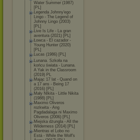
Water Summer (1987)
[PL]
Legenda Johnny'ego
Lingo - The Legend of
Johnny Lingo (2003)
[PL]
Live Is Life - La gran
aventura (2021) [PL]
Łowca - El cazador -
Young Hunter (2020)
[PL]
Lucas (1986) [PL]
Lunana. Szkoła na
końcu świata - Lunana.
A Yak in the Classroom
(2019) PL
Mając 17 lat - Quand on
a 17 ans - Being 17
(2016) [PL]
Mały NIkita - Little Nikita
(1988) [PL]
Maximo Oliveros
rozkwita - Ang
Pagdadalaga ni Maximo
Oliveros (2006) [PL]
Miejska dżungla - All the
Wilderness (2014) [PL]
Mientras el Lobo no
Está - While the Wolf's