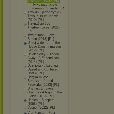
Vrienden (2018) [PL]
Tylko przyjaciele
(Gewoon Vrienden)
Trzy dni i jedno życie -
Trois jours et une vie
(2019) [PL]
Trzynaście żyć -
Therteen Lives (2022)
[PL]
Twój Simon - Love,
Simon (2018) [PL]
U niej w domu - In the
House Dans la maison
(2012) [PL]
Uciekinierzy - Hidden
Away - A Escondidas
(2014) [PL]
Uczniowska balanga -
Dazed and Confused
(1993) [PL]
Udręka miłości -
Stranizza d'amuri -
Fireworks [2023] [PL]
Une nuit à travers
champs - ‎A Night in the
Fields (2019) [PL]
Uśpieni - Sleepers
(1996) [PL]
Vesper (2022) [PL]
Vier Fenster - Four