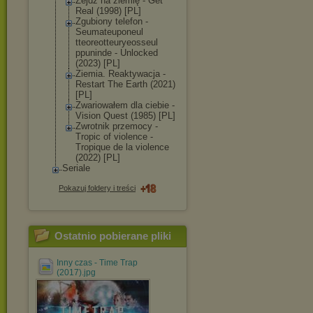
Zejdź na ziemię - Get
Real (1998) [PL]
Zgubiony telefon -
Seumateuponeul
tteoreotteurye
osseul
ppuninde - Unlocked
(2023) [PL]
Ziemia. Reaktywacja -
Restart The Earth (2021)
[PL]
Zwariowałem dla ciebie -
Vision Quest (1985) [PL]
Zwrotnik przemocy -
Tropic of violence -
Tropique de la violence
(2022) [PL]
Seriale
Pokazuj foldery i treści
Ostatnio pobierane pliki
Inny czas - Time Trap
(2017).jpg