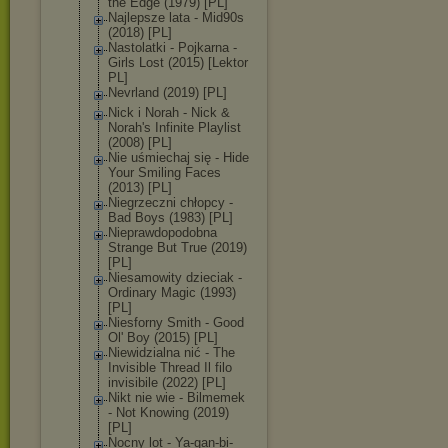
the Edge (1979) [PL]
Najlepsze lata - Mid90s
(2018) [PL]
Nastolatki - Pojkarna -
Girls Lost (2015) [Lektor
PL]
Nevrland (2019) [PL]
Nick i Norah - Nick &
Norah's Infinite Playlist
(2008) [PL]
Nie uśmiechaj się - Hide
Your Smiling Faces
(2013) [PL]
Niegrzeczni chłopcy -
Bad Boys (1983) [PL]
Nieprawdopodob
na
Strange But True (2019)
[PL]
Niesamowity dzieciak -
Ordinary Magic (1993)
[PL]
Niesforny Smith - Good
Ol' Boy (2015) [PL]
Niewidzialna nić - The
Invisible Thread Il filo
invisibile (2022) [PL]
Nikt nie wie - Bilmemek
- Not Knowing (2019)
[PL]
Nocny lot - Ya-gan-bi-