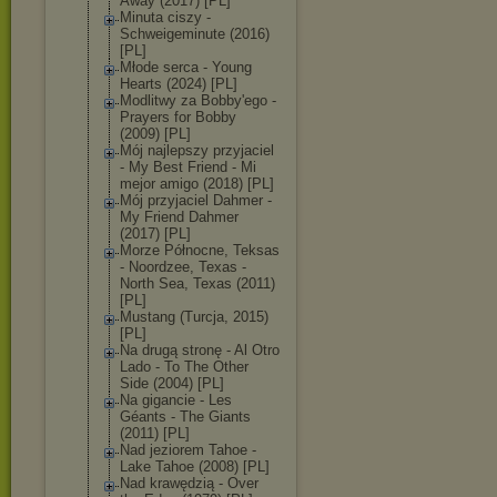
Away (2017) [PL]
Minuta ciszy -
Schweigeminute (2016)
[PL]
Młode serca - Young
Hearts (2024) [PL]
Modlitwy za Bobby'ego -
Prayers for Bobby
(2009) [PL]
Mój najlepszy przyjaciel
- My Best Friend - Mi
mejor amigo (2018) [PL]
Mój przyjaciel Dahmer -
My Friend Dahmer
(2017) [PL]
Morze Północne, Teksas
- Noordzee, Texas -
North Sea, Texas (2011)
[PL]
Mustang (Turcja, 2015)
[PL]
Na drugą stronę - Al Otro
Lado - To The Other
Side (2004) [PL]
Na gigancie - Les
Géants - The Giants
(2011) [PL]
Nad jeziorem Tahoe -
Lake Tahoe (2008) [PL]
Nad krawędzią - Over