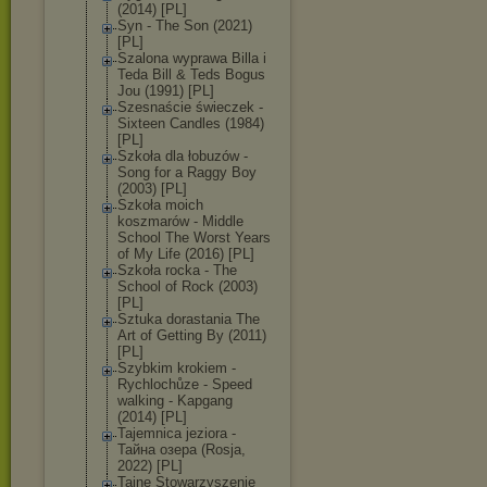
(2014) [PL]
Syn - The Son (2021)
[PL]
Szalona wyprawa Billa i
Teda Bill & Teds Bogus
Jou (1991) [PL]
Szesnaście świeczek -
Sixteen Candles (1984)
[PL]
Szkoła dla łobuzów -
Song for a Raggy Boy
(2003) [PL]
Szkoła moich
koszmarów - Middle
School The Worst Years
of My Life (2016) [PL]
Szkoła rocka - The
School of Rock (2003)
[PL]
Sztuka dorastania The
Art of Getting By (2011)
[PL]
Szybkim krokiem -
Rychlochůze - Speed
walking - Kapgang
(2014) [PL]
Tajemnica jeziora -
Тайна озера (Rosja,
2022) [PL]
Tajne Stowarzyszenie