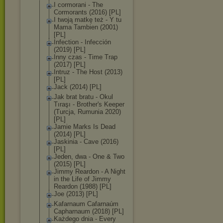
I cormorani - The
Cormorants (2016) [PL]
I twoją matkę też - Y tu
Mama Tambien (2001)
[PL]
Infection - Infección
(2019) [PL]
Inny czas - Time Trap
(2017) [PL]
Intruz - The Host (2013)
[PL]
Jack (2014) [PL]
Jak brat bratu - Okul
Tıraşı - Brother's Keeper
(Turcja, Rumunia 2020)
[PL]
Jamie Marks Is Dead
(2014) [PL]
Jaskinia - Cave (2016)
[PL]
Jeden, dwa - One & Two
(2015) [PL]
Jimmy Reardon - A Night
in the Life of Jimmy
Reardon (1988) [PL]
Joe (2013) [PL]
Kafarnaum Cafarnaúm
Capharnaum (2018) [PL]
Każdego dnia - Every