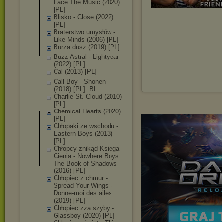
Face The Music (2020)
[PL]
Blisko - Close (2022)
[PL]
Braterstwo umysłów -
Like Minds (2006) [PL]
Burza dusz (2019) [PL]
Buzz Astral - Lightyear
(2022) [PL]
Cal (2013) [PL]
Call Boy - Shonen
(2018) [PL]. BL
Charlie St. Cloud (2010)
[PL]
Chemical Hearts (2020)
[PL]
Chłopaki ze wschodu -
Eastern Boys (2013)
[PL]
Chłopcy znikąd Księga
Cienia - Nowhere Boys
The Book of Shadows
(2016) [PL]
Chłopiec z chmur -
Spread Your Wings -
Donne-moi des ailes
(2019) [PL]
Chłopiec zza szyby -
Glassboy (2020) [PL]