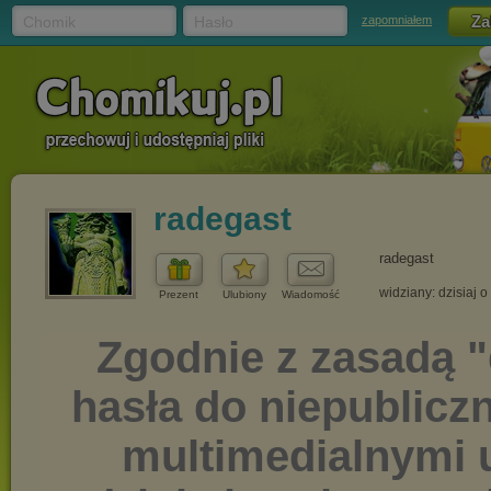
Chomik
Hasło
zapomniałem
radegast
radegast
widziany: dzisiaj o
Prezent
Ulubiony
Wiadomość