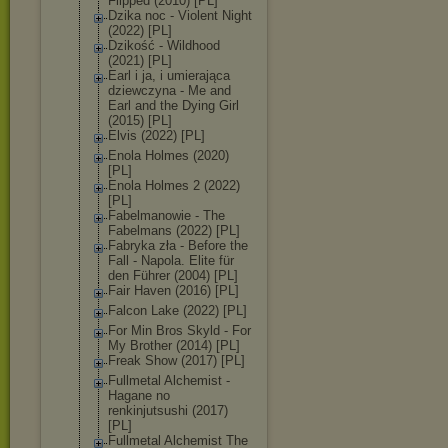
Flipped (2010) [PL]
Dzika noc - Violent Night
(2022) [PL]
Dzikość - Wildhood
(2021) [PL]
Earl i ja, i umierająca
dziewczyna - Me and
Earl and the Dying Girl
(2015) [PL]
Elvis (2022) [PL]
Enola Holmes (2020)
[PL]
Enola Holmes 2 (2022)
[PL]
Fabelmanowie - The
Fabelmans (2022) [PL]
Fabryka zła - Before the
Fall - Napola. Elite für
den Führer (2004) [PL]
Fair Haven (2016) [PL]
Falcon Lake (2022) [PL]
For Min Bros Skyld - For
My Brother (2014) [PL]
Freak Show (2017) [PL]
Fullmetal Alchemist -
Hagane no
renkinjutsushi (2017)
[PL]
Fullmetal Alchemist The