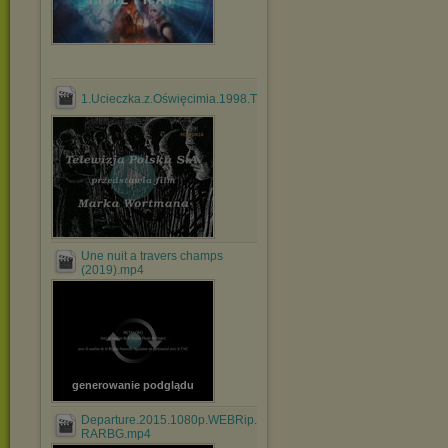
1.Ucieczka.z.Oświęcimia.1998.TVRip.XviD.avi
Une nuit a travers champs
(2019).mp4
generowanie podglądu
Departure.2015.1080p.WEBRip.x264-
RARBG.mp4