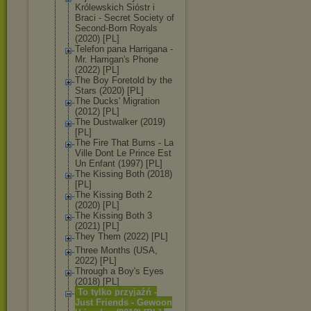
Królewskich Sióstr i
Braci - Secret Society of
Second-Born Royals
(2020) [PL]
Telefon pana Harrigana -
Mr. Harrigan's Phone
(2022) [PL]
The Boy Foretold by the
Stars (2020) [PL]
The Ducks' Migration
(2012) [PL]
The Dustwalker (2019)
[PL]
The Fire That Burns - La
Ville Dont Le Prince Est
Un Enfant (1997) [PL]
The Kissing Both (2018)
[PL]
The Kissing Both 2
(2020) [PL]
The Kissing Both 3
(2021) [PL]
They Them (2022) [PL]
Three Months (USA,
2022) [PL]
Through a Boy's Eyes
(2018) [PL]
To tylko przyjaźń -
Just Friends - Gewoon