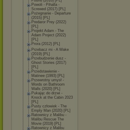
Pound (2010) [PL]
Powoli - Pihalla -
Screwed (2017) [PL]
Pożegnanie - Departure
(2015) [PL]
Predaror Prey (2022)
[PL]
Projekt Adam - The
Adam Project (2022)
[PL]
Prora (2012) [PL]
Przebacz mi - A Wake
(2019) [PL]
Przebudzenie dusz -
Ghost Stories (2017)
[PL]
Przedstawienie -
Matinee (1993) [PL]
Przewrotny umysł -
Words on Bathroom
Walls (2020) [PL]
Pukając do drzwi -
Knock at the Cabin 2023
[PL]
Pusty człowiek - The
Empty Man (2020) [PL]
Ratownicy z Malibu -
Malibu Rescue The
Movie (2019) [PL]
Ratownicy z Malibu