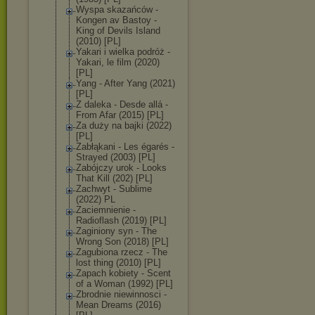
Wyspa skazańców -
Kongen av Bastoy -
King of Devils Island
(2010) [PL]
Yakari i wielka podróż -
Yakari, le film (2020)
[PL]
Yang - After Yang (2021)
[PL]
Z daleka - Desde allá -
From Afar (2015) [PL]
Za duży na bajki (2022)
[PL]
Zabłąkani - Les égarés -
Strayed (2003) [PL]
Zabójczy urok - Looks
That Kill (202) [PL]
Zachwyt - Sublime
(2022) PL
Zaciemnienie -
Radioflash (2019) [PL]
Zaginiony syn - The
Wrong Son (2018) [PL]
Zagubiona rzecz - The
lost thing (2010) [PL]
Zapach kobiety - Scent
of a Woman (1992) [PL]
Zbrodnie niewinnosci -
Mean Dreams (2016)