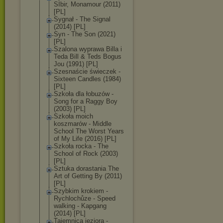
SIbir, Monamour (2011)
[PL]
Sygnał - The Signal
(2014) [PL]
Syn - The Son (2021)
[PL]
Szalona wyprawa Billa i
Teda Bill & Teds Bogus
Jou (1991) [PL]
Szesnaście świeczek -
Sixteen Candles (1984)
[PL]
Szkoła dla łobuzów -
Song for a Raggy Boy
(2003) [PL]
Szkoła moich
koszmarów - Middle
School The Worst Years
of My Life (2016) [PL]
Szkoła rocka - The
School of Rock (2003)
[PL]
Sztuka dorastania The
Art of Getting By (2011)
[PL]
Szybkim krokiem -
Rychlochůze - Speed
walking - Kapgang
(2014) [PL]
Tajemnica jeziora -