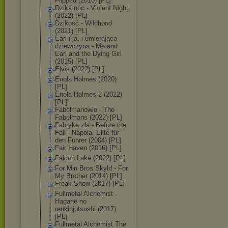
Flipped (2010) [PL]
Dzika noc - Violent Night
(2022) [PL]
Dzikość - Wildhood
(2021) [PL]
Earl i ja, i umierająca
dziewczyna - Me and
Earl and the Dying Girl
(2015) [PL]
Elvis (2022) [PL]
Enola Holmes (2020)
[PL]
Enola Holmes 2 (2022)
[PL]
Fabelmanowie - The
Fabelmans (2022) [PL]
Fabryka zła - Before the
Fall - Napola. Elite für
den Führer (2004) [PL]
Fair Haven (2016) [PL]
Falcon Lake (2022) [PL]
For Min Bros Skyld - For
My Brother (2014) [PL]
Freak Show (2017) [PL]
Fullmetal Alchemist -
Hagane no
renkinjutsushi (2017)
[PL]
Fullmetal Alchemist The