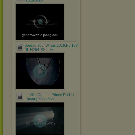
(2019).mp4
generowanie podglądu
Spread.Your.Wings.2019.PL.1080p.WEB-
DL.H264-RX.mkv
La Ville Dont Le Prince Est Un
Enfant (1997).mkv