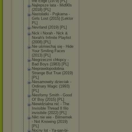
the Edge (1979) [PL]
Najlepsze lata - Mid90s
(2018) [PL]
Nastolatki - Pojkarna -
Girls Lost (2015) [Lektor
PL]
Nevrland (2019) [PL]
Nick i Norah - Nick &
Norah's Infinite Playlist
(2008) [PL]
Nie uśmiechaj się - Hide
Your Smiling Faces
(2013) [PL]
Niegrzeczni chłopcy -
Bad Boys (1983) [PL]
Nieprawdopodob
na
Strange But True (2019)
[PL]
Niesamowity dzieciak -
Ordinary Magic (1993)
[PL]
Niesforny Smith - Good
Ol' Boy (2015) [PL]
Niewidzialna nić - The
Invisible Thread Il filo
invisibile (2022) [PL]
Nikt nie wie - Bilmemek
- Not Knowing (2019)
[PL]
Nocny lot - Ya-gan-bi-