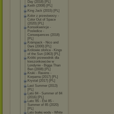
Day (2018) [PL]
Keith (2008) [PL]
King Jack (2015) [PL]
Kolor z przestworzy -
Color Out of Space
(2020) [PL]
Konsekwencje -
Posledice -
Consequences (2018)
[PL]
Krámpack - Nico and
Dani (2000) [PL]
Królowie słońca - Kings
of the Sun (1963) [PL]
Krótki przewodnik dla
kieszonkowców w
Londynie - Bigga Than
Ben (2008) [PL]
Kruki - Ravens -
Korparna (2017) [PL]
Krystal (2017) [PL]
Last Summer (2013)
[PL]
Lato 84 - Summer of 84
(2016) [PL]
Lato '85 - Été 85 -
Summer of 85 (2020)
[PL]
Lato białej wody - White