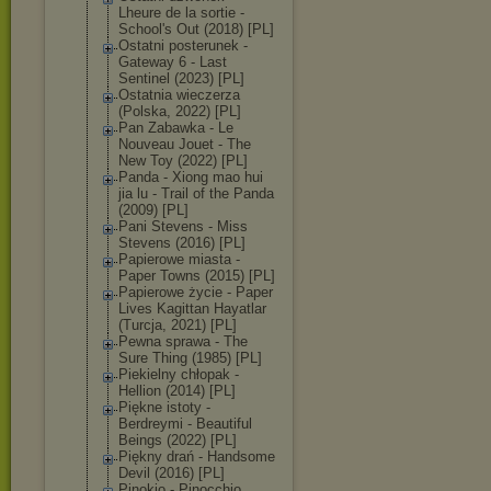
Lheure de la sortie -
School's Out (2018) [PL]
Ostatni posterunek -
Gateway 6 - Last
Sentinel (2023) [PL]
Ostatnia wieczerza
(Polska, 2022) [PL]
Pan Zabawka - Le
Nouveau Jouet - The
New Toy (2022) [PL]
Panda - Xiong mao hui
jia lu - Trail of the Panda
(2009) [PL]
Pani Stevens - Miss
Stevens (2016) [PL]
Papierowe miasta -
Paper Towns (2015) [PL]
Papierowe życie - Paper
Lives Kagittan Hayatlar
(Turcja, 2021) [PL]
Pewna sprawa - The
Sure Thing (1985) [PL]
Piekielny chłopak -
Hellion (2014) [PL]
Piękne istoty -
Berdreymi - Beautiful
Beings (2022) [PL]
Piękny drań - Handsome
Devil (2016) [PL]
Pinokio - Pinocchio