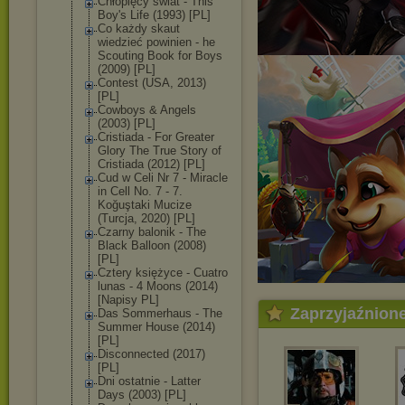
Chłopięcy świat - This
Boy's Life (1993) [PL]
Co każdy skaut
wiedzieć powinien - he
Scouting Book for Boys
(2009) [PL]
Contest (USA, 2013)
[PL]
Cowboys & Angels
(2003) [PL]
Cristiada - For Greater
Glory The True Story of
Cristiada (2012) [PL]
Cud w Celi Nr 7 - Miracle
in Cell No. 7 - 7.
Koğuştaki Mucize
(Turcja, 2020) [PL]
Czarny balonik - The
Black Balloon (2008)
[PL]
Cztery księżyce - Cuatro
lunas - 4 Moons (2014)
[Napisy PL]
Zaprzyjaźnion
Das Sommerhaus - The
Summer House (2014)
[PL]
Disconnected (2017)
[PL]
Dni ostatnie - Latter
Days (2003) [PL]