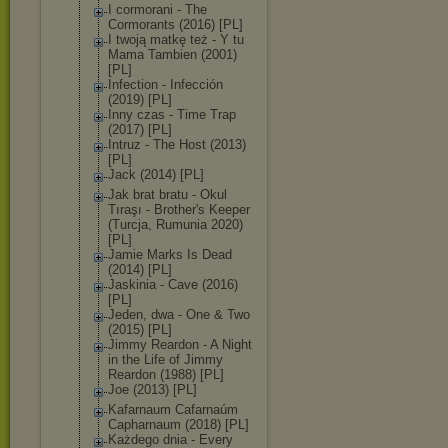
I cormorani - The
Cormorants (2016) [PL]
I twoją matkę też - Y tu
Mama Tambien (2001)
[PL]
Infection - Infección
(2019) [PL]
Inny czas - Time Trap
(2017) [PL]
Intruz - The Host (2013)
[PL]
Jack (2014) [PL]
Jak brat bratu - Okul
Tıraşı - Brother's Keeper
(Turcja, Rumunia 2020)
[PL]
Jamie Marks Is Dead
(2014) [PL]
Jaskinia - Cave (2016)
[PL]
Jeden, dwa - One & Two
(2015) [PL]
Jimmy Reardon - A Night
in the Life of Jimmy
Reardon (1988) [PL]
Joe (2013) [PL]
Kafarnaum Cafarnaúm
Capharnaum (2018) [PL]
Każdego dnia - Every