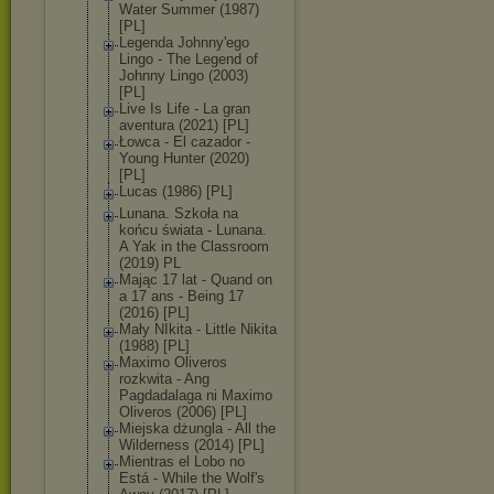
Water Summer (1987)
[PL]
Legenda Johnny'ego
Lingo - The Legend of
Johnny Lingo (2003)
[PL]
Live Is Life - La gran
aventura (2021) [PL]
Łowca - El cazador -
Young Hunter (2020)
[PL]
Lucas (1986) [PL]
Lunana. Szkoła na
końcu świata - Lunana.
A Yak in the Classroom
(2019) PL
Mając 17 lat - Quand on
a 17 ans - Being 17
(2016) [PL]
Mały NIkita - Little Nikita
(1988) [PL]
Maximo Oliveros
rozkwita - Ang
Pagdadalaga ni Maximo
Oliveros (2006) [PL]
Miejska dżungla - All the
Wilderness (2014) [PL]
Mientras el Lobo no
Está - While the Wolf's