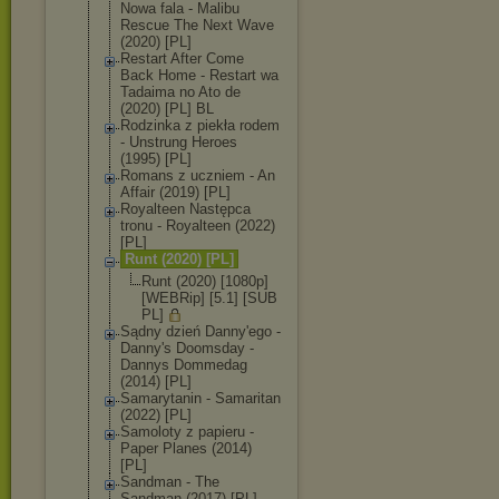
Nowa fala - Malibu
Rescue The Next Wave
(2020) [PL]
Restart After Come
Back Home - Restart wa
Tadaima no Ato de
(2020) [PL] BL
Rodzinka z piekła rodem
- Unstrung Heroes
(1995) [PL]
Romans z uczniem - An
Affair (2019) [PL]
Royalteen Następca
tronu - Royalteen (2022)
[PL]
Runt (2020) [PL]
Runt (2020) [1080p]
[WEBRip] [5.1] [SUB
PL]
Sądny dzień Danny'ego -
Danny's Doomsday -
Dannys Dommedag
(2014) [PL]
Samarytanin - Samaritan
(2022) [PL]
Samoloty z papieru -
Paper Planes (2014)
[PL]
Sandman - The
Sandman (2017) [PL]