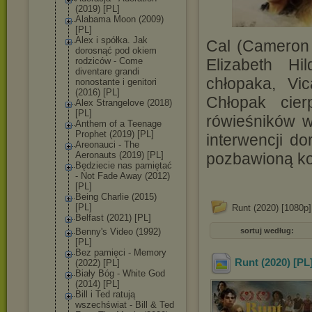
(2019) [PL]
Alabama Moon (2009)
[PL]
Alex i spółka. Jak
Cal (Cameron 
dorosnąć pod okiem
rodziców - Come
Elizabeth Hi
diventare grandi
chłopaka, Vic
nonostante i genitori
(2016) [PL]
Chłopak cier
Alex Strangelove (2018)
[PL]
rówieśników w
Anthem of a Teenage
Prophet (2019) [PL]
interwencji d
Areonauci - The
Aeronauts (2019) [PL]
pozbawioną k
Będziecie nas pamiętać
- Not Fade Away (2012)
[PL]
Being Charlie (2015)
[PL]
Runt (2020) [1080p
Belfast (2021) [PL]
Benny's Video (1992)
sortuj według:
[PL]
Bez pamięci - Memory
Runt (2020) [PL
(2022) [PL]
Biały Bóg - White God
(2014) [PL]
Bill i Ted ratują
wszechświat - Bill & Ted