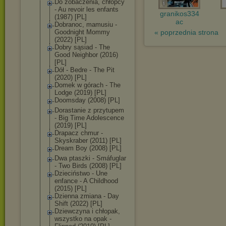
Do zobaczenia, chłopcy
- Au revoir les enfants
granikos334
(1987) [PL]
ac
Dobranoc, mamusiu -
Goodnight Mommy
« poprzednia strona
(2022) [PL]
Dobry sąsiad - The
Good Neighbor (2016)
[PL]
Dół - Bedre - The Pit
(2020) [PL]
Domek w górach - The
Lodge (2019) [PL]
Doomsday (2008) [PL]
Dorastanie z przytupem
- Big Time Adolescence
(2019) [PL]
Drapacz chmur -
Skyskraber (2011) [PL]
Dream Boy (2008) [PL]
Dwa ptaszki - Smáfuglar
- Two Birds (2008) [PL]
Dzieciństwo - Une
enfance - A Childhood
(2015) [PL]
Dzienna zmiana - Day
Shift (2022) [PL]
Dziewczyna i chłopak,
wszystko na opak -