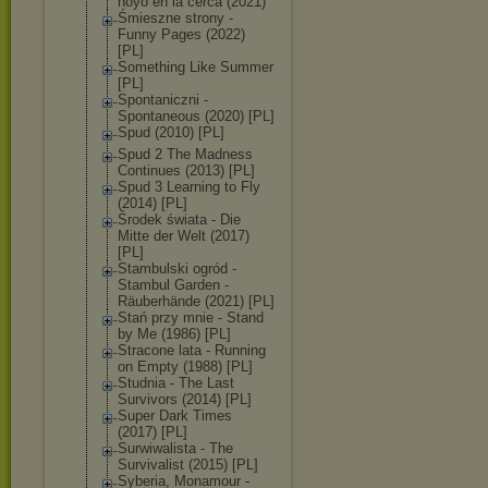
hoyo en la cerca (2021)
Śmieszne strony -
Funny Pages (2022)
[PL]
Something Like Summer
[PL]
Spontaniczni -
Spontaneous (2020) [PL]
Spud (2010) [PL]
Spud 2 The Madness
Continues (2013) [PL]
Spud 3 Learning to Fly
(2014) [PL]
Środek świata - Die
Mitte der Welt (2017)
[PL]
Stambulski ogród -
Stambul Garden -
Räuberhände (2021) [PL]
Stań przy mnie - Stand
by Me (1986) [PL]
Stracone lata - Running
on Empty (1988) [PL]
Studnia - The Last
Survivors (2014) [PL]
Super Dark Times
(2017) [PL]
Surwiwalista - The
Survivalist (2015) [PL]
Syberia, Monamour -