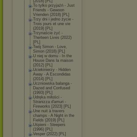
(2018) [PL]
To tylko przyjaźń - Just
Friends - Gewoon
Vrienden (2018) [PL]
Trzy dni i jedno życie -
Trois jours et une vie
(2019) [PL]
Trzynaście żyć -
Therteen Lives (2022)
[PL]
Twój Simon - Love,
Simon (2018) [PL]
U niej w domu - In the
House Dans la maison
(2012) [PL]
Uciekinierzy - Hidden
Away - A Escondidas
(2014) [PL]
Uczniowska balanga -
Dazed and Confused
(1993) [PL]
Udręka miłości -
Stranizza d'amuri -
Fireworks [2023] [PL]
Une nuit à travers
champs - ‎A Night in the
Fields (2019) [PL]
Uśpieni - Sleepers
(1996) [PL]
Vesper (2022) [PL]