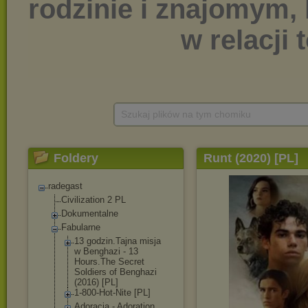
Szukaj plików na tym chomiku
Foldery
Runt (2020) [PL]
radegast
Civilization 2 PL
Dokumentalne
Fabularne
13 godzin.Tajna misja
w Benghazi - 13
Hours.The Secret
Soldiers of Benghazi
(2016) [PL]
1-800-Hot-Nite [PL]
Adoracja - Adoration