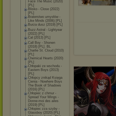
Face The Music (2020)
[PL]
Blisko - Close (2022)
[PL]
Braterstwo umysłów -
Like Minds (2006) [PL]
Burza dusz (2019) [PL]
Buzz Astral - Lightyear
(2022) [PL]
Cal (2013) [PL]
Call Boy - Shonen
(2018) [PL]. BL
Charlie St. Cloud (2010)
[PL]
Chemical Hearts (2020)
[PL]
Chłopaki ze wschodu -
Eastern Boys (2013)
[PL]
Chłopcy znikąd Księga
Cienia - Nowhere Boys
The Book of Shadows
(2016) [PL]
Chłopiec z chmur -
Spread Your Wings -
Donne-moi des ailes
(2019) [PL]
Chłopiec zza szyby -
Glassboy (2020) [PL]