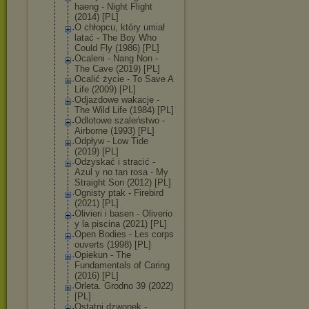
haen
g - Night Flight
(2014) [PL]
O chłopcu, który umiał
latać - The Boy Who
Could Fly (1986) [PL]
Ocaleni - Nang Non -
The Cave (2019) [PL]
Ocalić życie - To Save A
Life (2009) [PL]
Odjazdowe wakacje -
The Wild Life (1984) [PL]
Odlotowe szaleństwo -
Airborne (1993) [PL]
Odpływ - Low Tide
(2019) [PL]
Odzyskać i stracić -
Azul y no tan rosa - My
Straight Son (2012) [PL]
Ognisty ptak - Firebird
(2021) [PL]
Olivieri i basen - Oliverio
y la piscina (2021) [PL]
Open Bodies - Les corps
ouverts (1998) [PL]
Opiekun - The
Fundamentals of Caring
(2016) [PL]
Orleta. Grodno 39 (2022)
[PL]
Ostatni dzwonek -