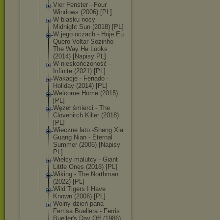
Vier Fenster - Four
Windows (2006) [PL]
W blasku nocy -
Midnight Sun (2018) [PL]
W jego oczach - Hoje Eu
Quero Voltar Sozinho -
The Way He Looks
(2014) [Napisy PL]
W nieskończoność -
Infinite (2021) [PL]
Wakacje - Feriado -
Holiday (2014) [PL]
Welcome Home (2015)
[PL]
Węzeł śmierci - The
Clovehitch Killer (2018)
[PL]
Wieczne lato -Sheng Xia
Guang Nian - Eternal
Summer (2006) [Napisy
PL]
Wielcy malutcy - Giant
Little Ones (2018) [PL]
Wiking - The Northman
(2022) [PL]
Wild Tigers I Have
Known (2006) [PL]
Wolny dzień pana
Ferrisa Buellera - Ferris
Bueller's Day Off (1986)