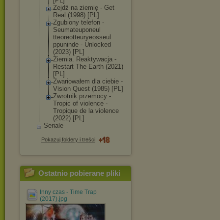
[PL]
Zejdź na ziemię - Get
Real (1998) [PL]
Zgubiony telefon -
Seumateuponeul
tteoreotteurye
osseul
ppuninde - Unlocked
(2023) [PL]
Ziemia. Reaktywacja -
Restart The Earth (2021)
[PL]
Zwariowałem dla ciebie -
Vision Quest (1985) [PL]
Zwrotnik przemocy -
Tropic of violence -
Tropique de la violence
(2022) [PL]
Seriale
Pokazuj foldery i treści
Ostatnio pobierane pliki
Inny czas - Time Trap
(2017).jpg