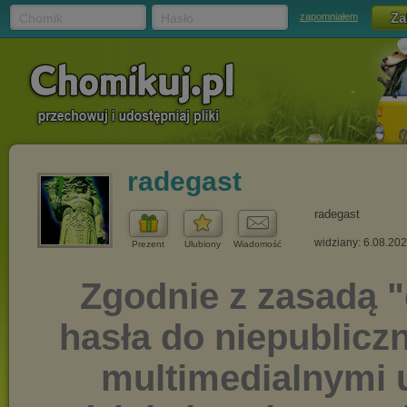
Chomik
Hasło
zapomniałem
radegast
radegast
widziany: 6.08.20
Prezent
Ulubiony
Wiadomość