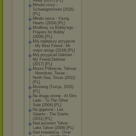
Away (2017) [PL]
Minuta ciszy -
Schweigeminute (2016)
[PL]
Młode serca - Young
Hearts (2024) [PL]
Modlitwy za Bobby'ego -
Prayers for Bobby
(2009) [PL]
Mój najlepszy przyjaciel
- My Best Friend - Mi
mejor amigo (2018) [PL]
Mój przyjaciel Dahmer -
My Friend Dahmer
(2017) [PL]
Morze Północne, Teksas
- Noordzee, Texas -
North Sea, Texas (2011)
[PL]
Mustang (Turcja, 2015)
[PL]
Na drugą stronę - Al Otro
Lado - To The Other
Side (2004) [PL]
Na gigancie - Les
Géants - The Giants
(2011) [PL]
Nad jeziorem Tahoe -
Lake Tahoe (2008) [PL]
Nad krawędzią - Over