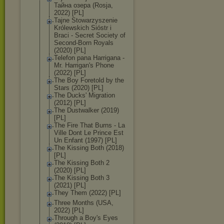
Тайна озера (Rosja,
2022) [PL]
Tajne Stowarzyszenie
Królewskich Sióstr i
Braci - Secret Society of
Second-Born Royals
(2020) [PL]
Telefon pana Harrigana -
Mr. Harrigan's Phone
(2022) [PL]
The Boy Foretold by the
Stars (2020) [PL]
The Ducks' Migration
(2012) [PL]
The Dustwalker (2019)
[PL]
The Fire That Burns - La
Ville Dont Le Prince Est
Un Enfant (1997) [PL]
The Kissing Both (2018)
[PL]
The Kissing Both 2
(2020) [PL]
The Kissing Both 3
(2021) [PL]
They Them (2022) [PL]
Three Months (USA,
2022) [PL]
Through a Boy's Eyes