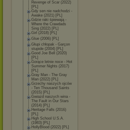
Revenge of Scar (2022)
[PL]
Gdy sen nie nadchodzi -
Awake (2021) [PL]
Gdzie raki śpiewają -
Where the Crawdads
Sing (2022) [PL]
Girl (2018) [PL]
Glue (2006) [PL]
Głupi chłopak - Garçon
stupide (2004) [PL]
Good Joe Bell (2020)
[PL]
Gorące letnie noce - Hot
Summer Nights (2017)
[PL]
Gray Man - The Gray
Man (2022) [PL]
Grzechy naszych ojców
- Ten Thousand Saints
(2015) [PL]
Gwiazd naszych wina -
The Fault in Our Stars
(2014) [PL]
Heritage Falls (2016)
[PL]
High School U.S.A.
(1983) [PL]
HollyBlood (2022) [PL]