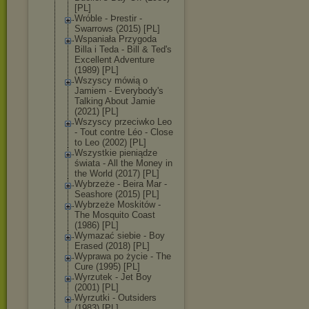
[PL]
Wróble - Þrestir -
Swarrows (2015) [PL]
Wspaniała Przygoda
Billa i Teda - Bill & Ted's
Excellent Adventure
(1989) [PL]
Wszyscy mówią o
Jamiem - Everybody's
Talking About Jamie
(2021) [PL]
Wszyscy przeciwko Leo
- Tout contre Léo - Close
to Leo (2002) [PL]
Wszystkie pieniądze
świata - All the Money in
the World (2017) [PL]
Wybrzeże - Beira Mar -
Seashore (2015) [PL]
Wybrzeże Moskitów -
The Mosquito Coast
(1986) [PL]
Wymazać siebie - Boy
Erased (2018) [PL]
Wyprawa po życie - The
Cure (1995) [PL]
Wyrzutek - Jet Boy
(2001) [PL]
Wyrzutki - Outsiders
(1983) [PL]