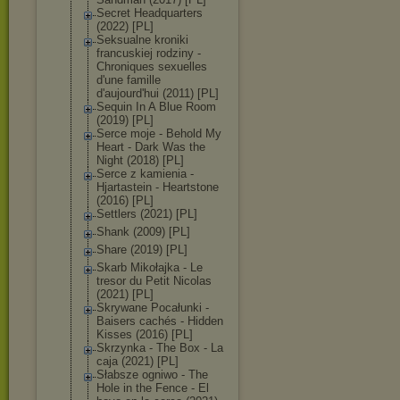
Secret Headquarters
(2022) [PL]
Seksualne kroniki
francuskiej rodziny -
Chroniques sexuelles
d'une famille
d'aujourd'hui (2011) [PL]
Sequin In A Blue Room
(2019) [PL]
Serce moje - Behold My
Heart - Dark Was the
Night (2018) [PL]
Serce z kamienia -
Hjartastein - Heartstone
(2016) [PL]
Settlers (2021) [PL]
Shank (2009) [PL]
Share (2019) [PL]
Skarb Mikołajka - Le
tresor du Petit Nicolas
(2021) [PL]
Skrywane Pocałunki -
Baisers cachés - Hidden
Kisses (2016) [PL]
Skrzynka - The Box - La
caja (2021) [PL]
Słabsze ogniwo - The
Hole in the Fence - El