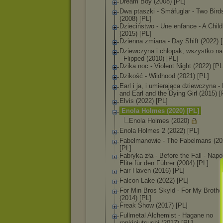
Dream Boy (2008) [PL]
Dwa ptaszki - Smáfuglar - Two Bird
(2008) [PL]
Dzieciństwo - Une enfance - A Chil
(2015) [PL]
Dzienna zmiana - Day Shift (2022) 
Dziewczyna i chłopak, wszystko na
- Flipped (2010) [PL]
Dzika noc - Violent Night (2022) [PL
Dzikość - Wildhood (2021) [PL]
Earl i ja, i umierająca dziewczyna -
and Earl and the Dying Girl (2015) [
Elvis (2022) [PL]
Enola Holmes (2020) [PL]
Enola Holmes (2020)
Enola Holmes 2 (2022) [PL]
Fabelmanowie - The Fabelmans (20
[PL]
Fabryka zła - Before the Fall - Napo
Elite für den Führer (2004) [PL]
Fair Haven (2016) [PL]
Falcon Lake (2022) [PL]
For Min Bros Skyld - For My Brothe
(2014) [PL]
Freak Show (2017) [PL]
Fullmetal Alchemist - Hagane no
renkinjutsushi (2017) [PL]