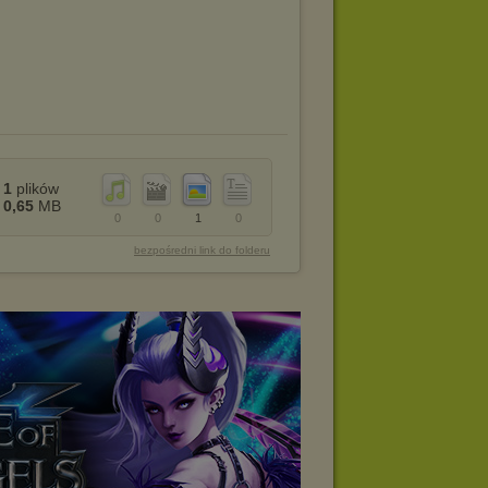
1
plików
0,65
MB
0
0
1
0
bezpośredni link do folderu