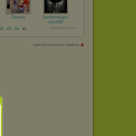
Doriaw
bartlomiejgor
ski1988
następna strona »
44
45
46
47
Zgłoś jeśli naruszono regulamin