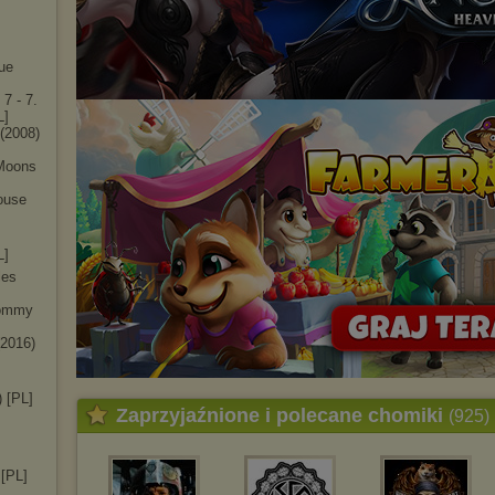
rue
 7 - 7.
L]
 (2008)
 Moons
ouse
L]
les
Mommy
(2016)
 [PL]
Zaprzyjaźnione i polecane chomiki
(925)
 [PL]