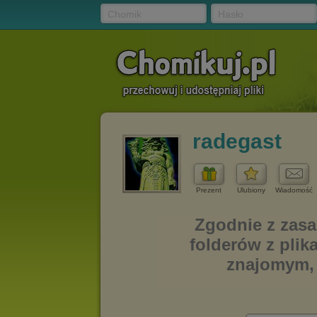
Chomik
Hasło
radegast
Prezent
Ulubiony
Wiadomość