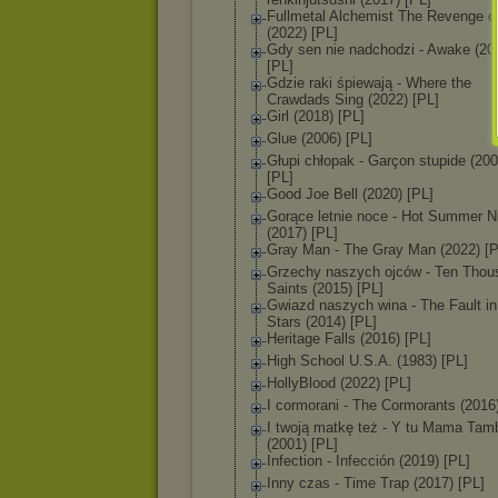
Fullmetal Alchemist The Revenge o
(2022) [PL]
Gdy sen nie nadchodzi - Awake (20
[PL]
Gdzie raki śpiewają - Where the
Crawdads Sing (2022) [PL]
Girl (2018) [PL]
Glue (2006) [PL]
Głupi chłopak - Garçon stupide (200
[PL]
Good Joe Bell (2020) [PL]
Gorące letnie noce - Hot Summer N
(2017) [PL]
Gray Man - The Gray Man (2022) [P
Grzechy naszych ojców - Ten Thou
Saints (2015) [PL]
Gwiazd naszych wina - The Fault in
Stars (2014) [PL]
Heritage Falls (2016) [PL]
High School U.S.A. (1983) [PL]
HollyBlood (2022) [PL]
I cormorani - The Cormorants (2016
I twoją matkę też - Y tu Mama Tam
(2001) [PL]
Infection - Infección (2019) [PL]
Inny czas - Time Trap (2017) [PL]