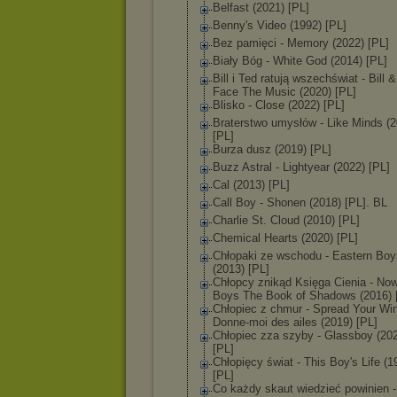
Belfast (2021) [PL]
Benny's Video (1992) [PL]
Bez pamięci - Memory (2022) [PL]
Biały Bóg - White God (2014) [PL]
Bill i Ted ratują wszechświat - Bill 
Face The Music (2020) [PL]
Blisko - Close (2022) [PL]
Braterstwo umysłów - Like Minds (2
[PL]
Burza dusz (2019) [PL]
Buzz Astral - Lightyear (2022) [PL]
Cal (2013) [PL]
Call Boy - Shonen (2018) [PL]. BL
Charlie St. Cloud (2010) [PL]
Chemical Hearts (2020) [PL]
Chłopaki ze wschodu - Eastern Boy
(2013) [PL]
Chłopcy znikąd Księga Cienia - No
Boys The Book of Shadows (2016) 
Chłopiec z chmur - Spread Your Win
Donne-moi des ailes (2019) [PL]
Chłopiec zza szyby - Glassboy (20
[PL]
Chłopięcy świat - This Boy's Life (1
[PL]
Co każdy skaut wiedzieć powinien -