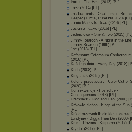
Intruz - The Host (2013) [PL]
Jack (2014) [PL]
Jak brat bratu - Okul Tıraşı - Brothe
Keeper (Turcja, Rumunia 2020) [PL]
Jamie Marks Is Dead (2014) [PL]
Jaskinia - Cave (2016) [PL]
Jeden, dwa - One & Two (2015) [PL
Jimmy Reardon - A Night in the Life
Jimmy Reardon (1988) [PL]
Joe (2013) [PL]
Kafarnaum Cafarnaúm Capharnaum
(2018) [PL]
Każdego dnia - Every Day (2018) [P
Keith (2008) [PL]
King Jack (2015) [PL]
Kolor z przestworzy - Color Out of
(2020) [PL]
Konsekwencje - Posledice -
Consequences (2018) [PL]
Krámpack - Nico and Dani (2000) [P
Królowie słońca - Kings of the Sun 
[PL]
Krótki przewodnik dla kieszonkowc
Londynie - Bigga Than Ben (2008) [
Kruki - Ravens - Korparna (2017) [P
Krystal (2017) [PL]