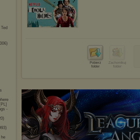
& Ted
006)
Pobierz
Zachomikuj
folder
folder
s
where
[PL]
gs -
20)
993)
 he