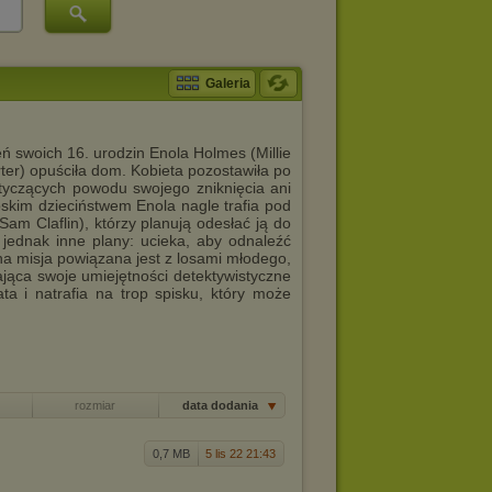
Galeria
eń swoich 16. urodzin Enola Holmes (Millie
er) opuściła dom. Kobieta pozostawiła po
tyczących powodu swojego zniknięcia ani
oskim dzieciństwem Enola nagle trafia pod
Sam Claflin), którzy planują odesłać ją do
jednak inne plany: ucieka, aby odnaleźć
na misja powiązana jest z losami młodego,
jająca swoje umiejętności detektywistyczne
ta i natrafia na trop spisku, który może
rozmiar
data dodania
0,7 MB
5 lis 22 21:43