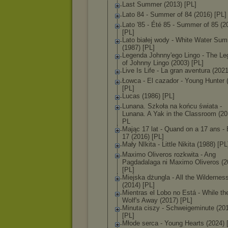
Last Summer (2013) [PL]
Lato 84 - Summer of 84 (2016) [PL]
Lato '85 - Été 85 - Summer of 85 (2
[PL]
Lato białej wody - White Water Su
(1987) [PL]
Legenda Johnny'ego Lingo - The Le
of Johnny Lingo (2003) [PL]
Live Is Life - La gran aventura (2021
Łowca - El cazador - Young Hunter 
[PL]
Lucas (1986) [PL]
Lunana. Szkoła na końcu świata -
Lunana. A Yak in the Classroom (20
PL
Mając 17 lat - Quand on a 17 ans -
17 (2016) [PL]
Mały NIkita - Little Nikita (1988) [PL
Maximo Oliveros rozkwita - Ang
Pagdadalaga ni Maximo Oliveros (2
[PL]
Miejska dżungla - All the Wildernes
(2014) [PL]
Mientras el Lobo no Está - While th
Wolf's Away (2017) [PL]
Minuta ciszy - Schweigeminute (20
[PL]
Młode serca - Young Hearts (2024) 