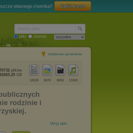
eszcze własnego chomika?
Załóż konto
Nazwa pliku
pliki
chomiki
dodatkowe uprawnienia
70732
plików
10265,25
GB
16526
3670
8650
13342
Ukryj opis