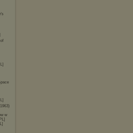
r's
]
 of
L]
 Space
L]
(1963)
ów w
PL]
L]