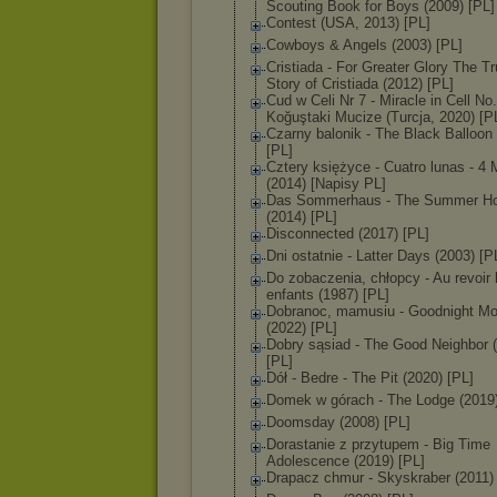
Scouting Book for Boys (2009) [PL]
Contest (USA, 2013) [PL]
Cowboys & Angels (2003) [PL]
Cristiada - For Greater Glory The T
Story of Cristiada (2012) [PL]
Cud w Celi Nr 7 - Miracle in Cell No.
Koğuştaki Mucize (Turcja, 2020) [P
Czarny balonik - The Black Balloon
[PL]
Cztery księżyce - Cuatro lunas - 4
(2014) [Napisy PL]
Das Sommerhaus - The Summer H
(2014) [PL]
Disconnected (2017) [PL]
Dni ostatnie - Latter Days (2003) [P
Do zobaczenia, chłopcy - Au revoir 
enfants (1987) [PL]
Dobranoc, mamusiu - Goodnight 
(2022) [PL]
Dobry sąsiad - The Good Neighbor 
[PL]
Dół - Bedre - The Pit (2020) [PL]
Domek w górach - The Lodge (2019)
Doomsday (2008) [PL]
Dorastanie z przytupem - Big Time
Adolescence (2019) [PL]
Drapacz chmur - Skyskraber (2011)