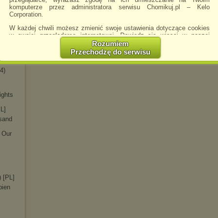
f Scar
komputerze przez administratora serwisu Chomikuj.pl – Kelo
Corporation.
21)
W każdej chwili możesz zmienić swoje ustawienia dotyczące cookies
w swojej przeglądarce internetowej. Dowiedz się więcej w naszej
Polityce Prywatności -
http://chomikuj.pl/PolitykaPrywatnosci.aspx
.
Rozumiem
Przechodzę do serwisu
Jednocześnie informujemy że zmiana ustawień przeglądarki może
spowodować ograniczenie korzystania ze strony Chomikuj.pl.
4)
W przypadku braku twojej zgody na akceptację cookies niestety
prosimy o opuszczenie serwisu chomikuj.pl.
ights
Wykorzystanie plików cookies
przez
Zaufanych Partnerów
(dostosowanie reklam do Twoich potrzeb, analiza skuteczności działań
L]
marketingowych).
sand
Wyrażenie sprzeciwu spowoduje, że wyświetlana Ci reklama nie
 Our
będzie dopasowana do Twoich preferencji, a będzie to reklama
wyświetlona przypadkowo.
Istnieje możliwość zmiany ustawień przeglądarki internetowej w
sposób uniemożliwiający przechowywanie plików cookies na
urządzeniu końcowym. Można również usunąć pliki cookies,
dokonując odpowiednich zmian w ustawieniach przeglądarki
) [PL]
internetowej.
bien
Pełną informację na ten temat znajdziesz pod adresem
http://chomikuj.pl/PolitykaPrywatnosci.aspx
.