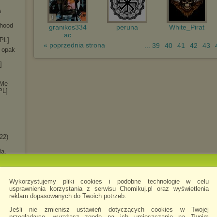
s
dhood
granikos334
peruna
White_Pirat
ac
[PL]
« poprzednia strona
... 39
40
41
42
43
 opak
]
 Me
PL]
22)
la.
Wykorzystujemy pliki cookies i podobne technologie w celu
r
usprawnienia korzystania z serwisu Chomikuj.pl oraz wyświetlenia
reklam dopasowanych do Twoich potrzeb.
Jeśli nie zmienisz ustawień dotyczących cookies w Twojej
przeglądarce, wyrażasz zgodę na ich umieszczanie na Twoim