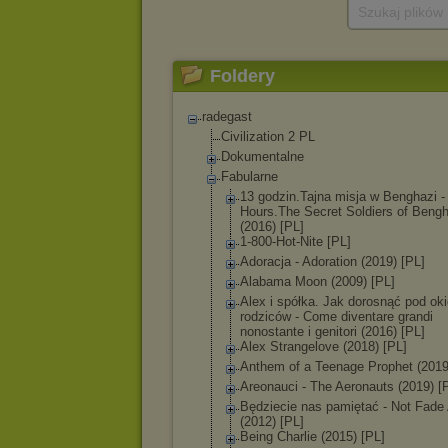
Szukaj plików
Foldery
radegast
Civilization 2 PL
Dokumentalne
Fabularne
13 godzin.Tajna misja w Benghazi -
Hours.The Secret Soldiers of Bengh
(2016) [PL]
1-800-Hot-Nite [PL]
Adoracja - Adoration (2019) [PL]
Alabama Moon (2009) [PL]
Alex i spółka. Jak dorosnąć pod ok
rodziców - Come diventare grandi
nonostante i genitori (2016) [PL]
Alex Strangelove (2018) [PL]
Anthem of a Teenage Prophet (2019
Areonauci - The Aeronauts (2019) [
Będziecie nas pamiętać - Not Fade
(2012) [PL]
Being Charlie (2015) [PL]