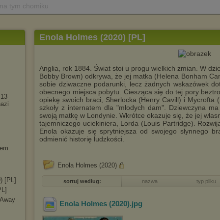
 na tym chomiku
Enola Holmes (2020) [PL]
Anglia, rok 1884. Świat stoi u progu wielkich zmian. W dzi
Bobby Brown) odkrywa, że jej matka (Helena Bonham Cart
sobie dziwaczne podarunki, lecz żadnych wskazówek do
obecnego miejsca pobytu. Ciesząca się do tej pory beztr
 13
opiekę swoich braci, Sherlocka (Henry Cavill) i Mycrofta (
azi
szkoły z internatem dla "młodych dam". Dziewczyna ma 
swoją matkę w Londynie. Wkrótce okazuje się, że jej włas
tajemniczego uciekiniera, Lorda (Louis Partridge). Rozwi
Enola okazuje się sprytniejsza od swojego słynnego bra
odmienić historię ludzkości.
iem
Enola Holmes (2020)
) [PL]
sortuj według:
nazwa
typ pliku
PL]
 Away
Enola Holmes (2020)
.jpg