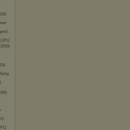
020)
mmer
gend
) [PL]
(2020)
19)
 Being
]
006)
s
e
16)
[PL]