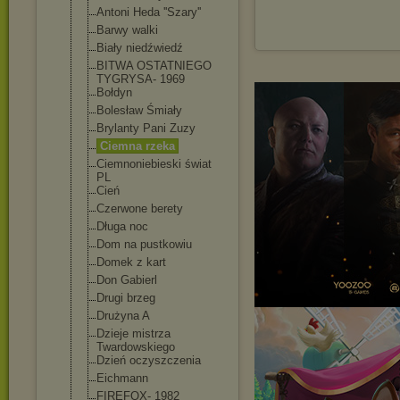
Antoni Heda ''Szary''
Barwy walki
Biały niedźwiedź
BITWA OSTATNIEGO
TYGRYSA- 1969
Bołdyn
Bolesław Śmiały
Brylanty Pani Zuzy
Ciemna rzeka
Ciemnoniebiesk
i świat
PL
Cień
Czerwone berety
Długa noc
Dom na pustkowiu
Domek z kart
Don Gabierl
Drugi brzeg
Drużyna A
Dzieje mistrza
Twardowskiego
Dzień oczyszczenia
Eichmann
FIREFOX- 1982