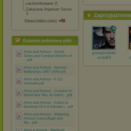
zachomikowane
Zakazane Imperium Sezon
3
Zaprzyjaźnion
Pokazuj foldery i treści
Ostatnio pobierane pliki
Arms and Armour - Soviet
grzegorzbalc
Tanks and Combat Vehicles of
erski83
....pdf
Arms and Armour - German
Battleships 1897-1945.pdf
Arms and Armour - F-111
Aardvark.pdf
Arms and Armour - Cruisers of
World War Two. An Intern....pdf
Arms and Armour - Colors &
Markings 05 A-6 Intruder (....pdf
Arms and Armour - Blitzkrieg,
Armour Camouflage and
Ma....pdf
Arms & Armour - Warbirds