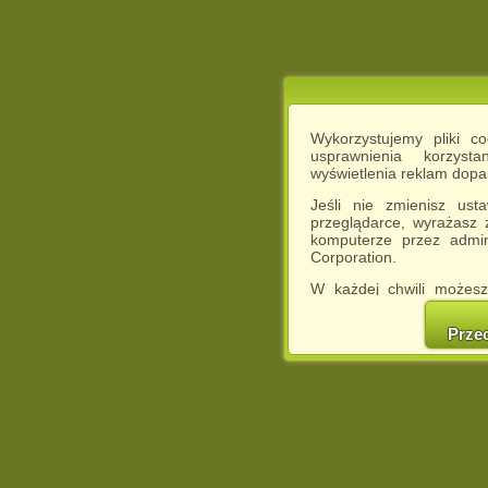
Wykorzystujemy pliki c
usprawnienia korzyst
wyświetlenia reklam dop
Jeśli nie zmienisz ust
przeglądarce, wyrażasz
komputerze przez admin
Corporation.
W każdej chwili możesz
cookies w swojej przeglą
w naszej Pol
Prze
http://chomikuj.pl/Polity
Jednocześnie informuje
może spowodować ogr
Chomikuj.pl.
W przypadku braku twojej
prosimy o opuszczenie se