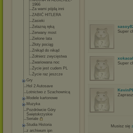
1966
Za wami pójdą inni
ZABIĆ HITLERA
Zasieki
sasoy8
Żelazną ręką
Super c
Zerwany most
Zielone lata
Złoty pociąg
Znikąd do nikąd
Żołnierz zwycięstwa
xokaca
Zwariowana noc
Super c
Życie jest cudem PL
Życie raz jeszcze
Gry
HoI 2 Autosave
KevinP
Lotnictwo z Szachownicą
Zapras
Modele kartonowe
Muzyka
Pozdrówcie Góry
Świętokrzyskie
Seriale
Studia Historia
Musisz się
z archiwum ipn