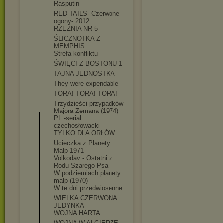
Rasputin
RED TAILS- Czerwone
ogony- 2012
RZEŹNIA NR 5
ŚLICZNOTKA Z
MEMPHIS
Strefa konfliktu
ŚWIĘCI Z BOSTONU 1
TAJNA JEDNOSTKA
They were expendable
TORA! TORA! TORA!
Trzydzieści przypadków
Majora Zemana (1974)
PL -serial
czechosłowacki
TYLKO DLA ORŁÓW
Ucieczka z Planety
Małp 1971
Volkodav - Ostatni z
Rodu Szarego Psa
W podziemiach planety
małp (1970)
W te dni przedwiosenne
WIELKA CZERWONA
JEDYNKA
WOJNA HARTA
WOJNA W ALGIERZE-