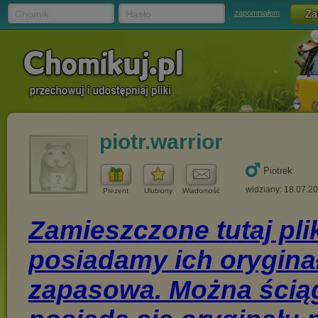
Chomik
Hasło
zapomniałem
piotr.warrior
Piotrek
widziany: 18.07.2
Prezent
Ulubiony
Wiadomość