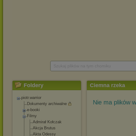
Szukaj plików na tym chomiku
Foldery
Ciemna rzeka
piotr.warrior
Nie ma plików w
Dokumenty archiwalne
e-booki
Filmy
Admirał Kołczak
Akcja Brutus
Akta Odessy