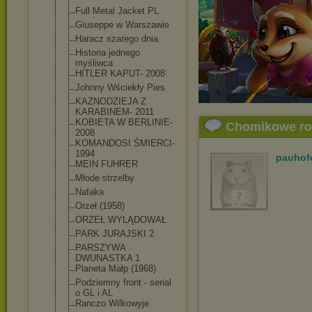
Full Metal Jacket PL
Giuseppe w Warszawie
Haracz szarego dnia
Historia jednego
myśliwca
HITLER KAPUT- 2008
Johnny Wściekły Pies
KAZNODZIEJA Z
KARABINEM- 2011
KOBIETA W BERLINIE-
Chomikowe r
2008
KOMANDOSI ŚMIERCI-
1994
pauhof
MEIN FUHRER
Młode strzelby
Nafaka
Orzeł (1958)
ORZEŁ WYLĄDOWAŁ
PARK JURAJSKI 2
PARSZYWA
DWUNASTKA 1
Planeta Małp (1968)
Podziemny front - serial
o GL i AL
Ranczo Wilkowyje