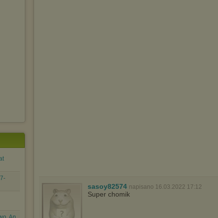
at
7-
sasoy82574
napisano 16.03.2022 17:12
Super chomik
wo. An