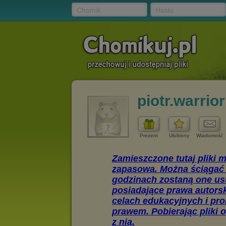
Chomik
Hasło
piotr.warrior
Prezent
Ulubiony
Wiadomość