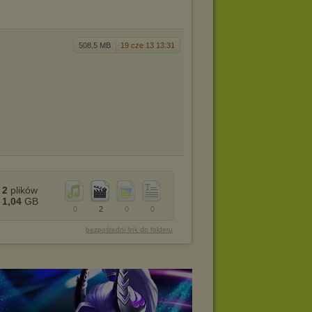
508,5 MB
19 cze 13 13:31
2
plików
1,04
GB
0
2
0
0
bezpośredni link do folderu