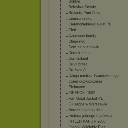
Bołdyn
Bolesław Śmiały
Brylanty Pani Zuzy
Ciemna rzeka
Ciemnoniebiesk
i świat PL
Cień
Czerwone berety
Długa noc
Dom na pustkowiu
Domek z kart
Don Gabierl
Drugi brzeg
Drużyna A
Dzieje mistrza Twardowskiego
Dzień oczyszczenia
Eichmann
FIREFOX- 1982
Full Metal Jacket PL
Giuseppe w Warszawie
Haracz szarego dnia
Historia jednego myśliwca
HITLER KAPUT- 2008
Johnny Wściekły Pies