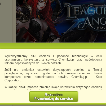
11
Wykorzystujemy pliki cookies i podobne technologie w celu
usprawnienia korzystania z serwisu Chomikuj.pl oraz wyświetlenia
reklam dopasowanych do Twoich potrzeb.
Jeśli nie zmienisz ustawień dotyczących cookies w Twojej
przeglądarce, wyrażasz zgodę na ich umieszczanie na Twoim
komputerze przez administratora serwisu Chomikuj.pl – Kelo
Corporation.
W każdej chwili możesz zmienić swoje ustawienia dotyczące cookies
w swojej przeglądarce internetowej. Dowiedz się więcej w naszej
Polityce Prywatności -
http://chomikuj.pl/PolitykaPrywatnosci.aspx
.
Rozumiem
Przechodzę do serwisu
Jednocześnie informujemy że zmiana ustawień przeglądarki może
spowodować ograniczenie korzystania ze strony Chomikuj.pl.