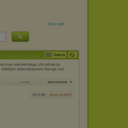
Ukryj opis
Galeria
na trop niemieckiego zbrodniarza
e młodym dziennikarzem kieruje coś
rozmiar
data dodania
551,9 MB
19 cze 13 16:57