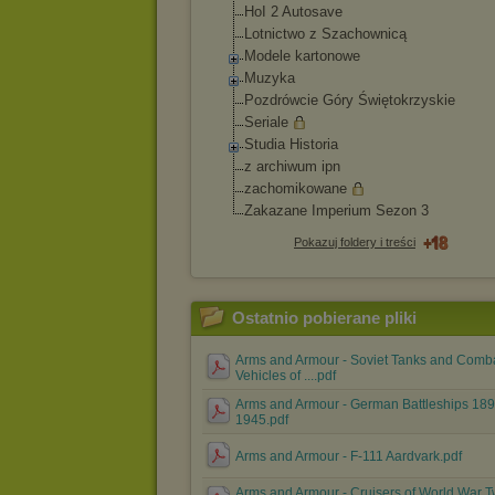
HoI 2 Autosave
Lotnictwo z Szachownicą
Modele kartonowe
Muzyka
Pozdrówcie Góry Świętokrzyskie
Seriale
Studia Historia
z archiwum ipn
zachomikowane
Zakazane Imperium Sezon 3
Pokazuj foldery i treści
Ostatnio pobierane pliki
Arms and Armour - Soviet Tanks and Comb
Vehicles of ....pdf
Arms and Armour - German Battleships 189
1945.pdf
Arms and Armour - F-111 Aardvark.pdf
Arms and Armour - Cruisers of World War T