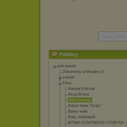
Szukaj plików
Foldery
piotr.warrior
Dokumenty archiwalne
e-booki
Filmy
Admirał Kołczak
Akcja Brutus
Akta Odessy
Antoni Heda ''Szary''
Barwy walki
Biały niedźwiedź
BITWA OSTATNIEGO TYGRYSA- 