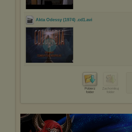
Akta Odessy (1974) .cd1
.avi
Pobierz
Zachomikuj
folder
folder