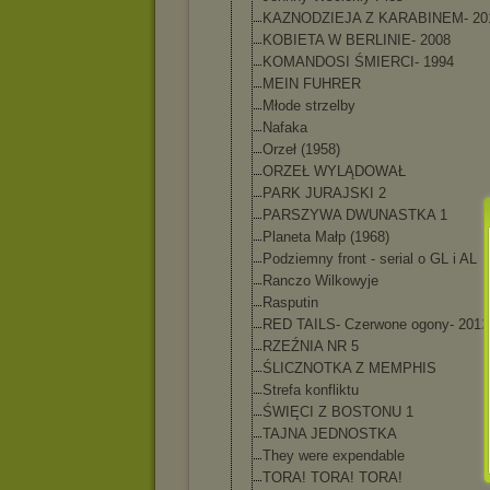
KAZNODZIEJA Z KARABINEM- 20
KOBIETA W BERLINIE- 2008
KOMANDOSI ŚMIERCI- 1994
MEIN FUHRER
Młode strzelby
Nafaka
Orzeł (1958)
ORZEŁ WYLĄDOWAŁ
PARK JURAJSKI 2
PARSZYWA DWUNASTKA 1
Planeta Małp (1968)
Podziemny front - serial o GL i AL
Ranczo Wilkowyje
Rasputin
RED TAILS- Czerwone ogony- 2012
RZEŹNIA NR 5
ŚLICZNOTKA Z MEMPHIS
Strefa konfliktu
ŚWIĘCI Z BOSTONU 1
TAJNA JEDNOSTKA
They were expendable
TORA! TORA! TORA!