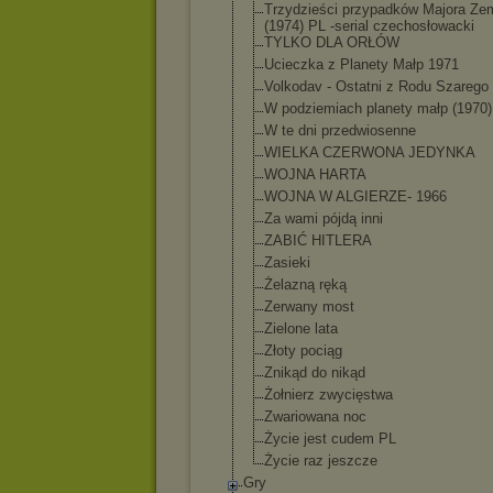
Trzydzieści przypadków Majora Ze
(1974) PL -serial czechosłowacki
TYLKO DLA ORŁÓW
Ucieczka z Planety Małp 1971
Volkodav - Ostatni z Rodu Szarego
W podziemiach planety małp (1970)
W te dni przedwiosenne
WIELKA CZERWONA JEDYNKA
WOJNA HARTA
WOJNA W ALGIERZE- 1966
Za wami pójdą inni
ZABIĆ HITLERA
Zasieki
Żelazną ręką
Zerwany most
Zielone lata
Złoty pociąg
Znikąd do nikąd
Żołnierz zwycięstwa
Zwariowana noc
Życie jest cudem PL
Życie raz jeszcze
Gry