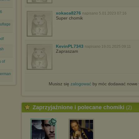
-6
xokaca8276
napisano 5.01.2023 07:16
Super chomik
uflage
pdf
KevinPL7343
napisano 19.01.2025 09:11
ish
Zapraszam
 of
 German
Musisz się
zalogować
by móc dodawać nowe w
Zaprzyjaźnione i polecane chomiki
(2)