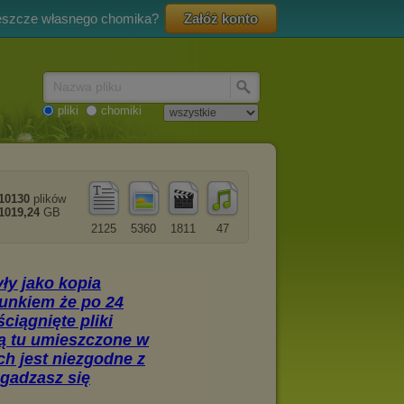
eszcze własnego chomika?
Załóż konto
Nazwa pliku
pliki
chomiki
10130
plików
1019,24
GB
2125
5360
1811
47