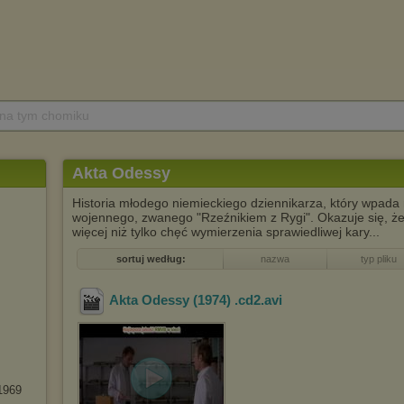
 na tym chomiku
Akta Odessy
Historia młodego niemieckiego dziennikarza, który wpada 
wojennego, zwanego "Rzeźnikiem z Rygi". Okazuje się, ż
więcej niż tylko chęć wymierzenia sprawiedliwej kary...
sortuj według:
nazwa
typ pliku
Akta Odessy (1974) .cd2
.avi
1969