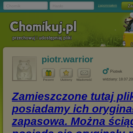
Chomik
Hasło
zapomniałem
piotr.warrior
Piotrek
widziany: 18.07.2
Prezent
Ulubiony
Wiadomość