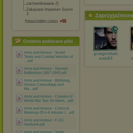
zachomikowane
Zakazane Imperium Sezon
3
Zaprzyjaźnion
Pokazuj foldery i treści
Ostatnio pobierane pliki
Arms and Armour - Soviet
grzegorzbalc
Tanks and Combat Vehicles of
erski83
....pdf
Arms and Armour - German
Battleships 1897-1945.pdf
Arms and Armour - Blitzkrieg,
Armour Camouflage and
Ma....pdf
Arms and Armour - Cruisers of
World War Two. An Intern....pdf
Arms and Armour - Colors &
Markings 05 A-6 Intruder (....pdf
Arms and Armour - F-111
Aardvark.pdf
Arms and Armour - Tanks