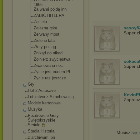
1966
Za wami pójdą inni
ZABIĆ HITLERA
Zasieki
sasoy8
Żelazną ręką
Super c
Zerwany most
Zielone lata
Złoty pociąg
Znikąd do nikąd
Żołnierz zwycięstwa
xokaca
Zwariowana noc
Super c
Życie jest cudem PL
Życie raz jeszcze
Gry
HoI 2 Autosave
KevinP
Lotnictwo z Szachownicą
Zapras
Modele kartonowe
Muzyka
Pozdrówcie Góry
Świętokrzyskie
Seriale
Studia Historia
Musisz się
z archiwum ipn