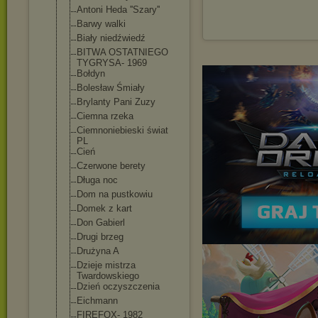
Antoni Heda ''Szary''
Barwy walki
Biały niedźwiedź
BITWA OSTATNIEGO
TYGRYSA- 1969
Bołdyn
Bolesław Śmiały
Brylanty Pani Zuzy
Ciemna rzeka
Ciemnoniebiesk
i świat
PL
Cień
Czerwone berety
Długa noc
Dom na pustkowiu
Domek z kart
Don Gabierl
Drugi brzeg
Drużyna A
Dzieje mistrza
Twardowskiego
Dzień oczyszczenia
Eichmann
FIREFOX- 1982