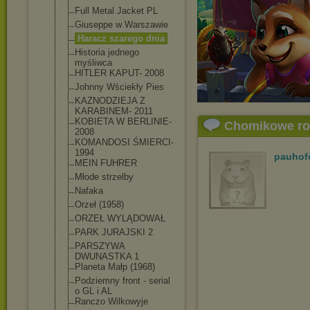
Full Metal Jacket PL
Giuseppe w Warszawie
Haracz szarego dnia
Historia jednego
myśliwca
HITLER KAPUT- 2008
Johnny Wściekły Pies
KAZNODZIEJA Z
KARABINEM- 2011
KOBIETA W BERLINIE-
Chomikowe r
2008
KOMANDOSI ŚMIERCI-
1994
pauhof
MEIN FUHRER
Młode strzelby
Nafaka
Orzeł (1958)
ORZEŁ WYLĄDOWAŁ
PARK JURAJSKI 2
PARSZYWA
DWUNASTKA 1
Planeta Małp (1968)
Podziemny front - serial
o GL i AL
Ranczo Wilkowyje