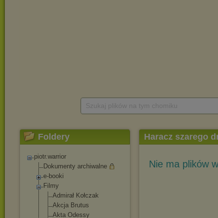
Szukaj plików na tym chomiku
Foldery
Haracz szarego d
piotr.warrior
Nie ma plików w
Dokumenty archiwalne
e-booki
Filmy
Admirał Kołczak
Akcja Brutus
Akta Odessy