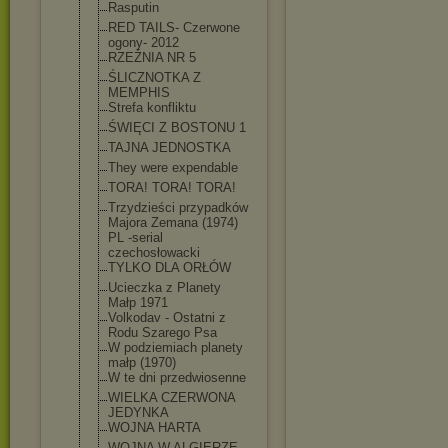
Rasputin
RED TAILS- Czerwone
ogony- 2012
RZEŹNIA NR 5
ŚLICZNOTKA Z
MEMPHIS
Strefa konfliktu
ŚWIĘCI Z BOSTONU 1
TAJNA JEDNOSTKA
They were expendable
TORA! TORA! TORA!
Trzydzieści przypadków
Majora Zemana (1974)
PL -serial
czechosłowacki
TYLKO DLA ORŁÓW
Ucieczka z Planety
Małp 1971
Volkodav - Ostatni z
Rodu Szarego Psa
W podziemiach planety
małp (1970)
W te dni przedwiosenne
WIELKA CZERWONA
JEDYNKA
WOJNA HARTA
WOJNA W ALGIERZE-