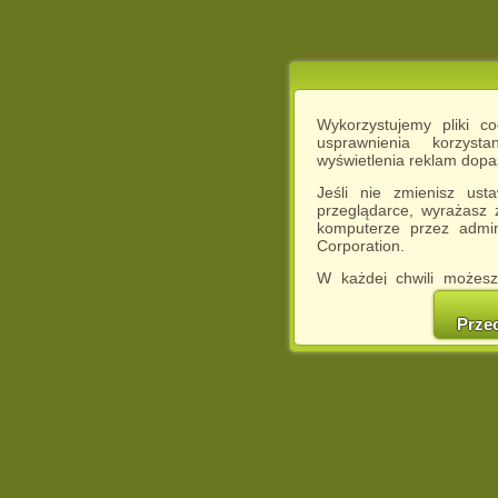
Wykorzystujemy pliki c
usprawnienia korzyst
wyświetlenia reklam dop
Jeśli nie zmienisz ust
przeglądarce, wyrażasz
komputerze przez admin
Corporation.
W każdej chwili możesz
cookies w swojej przeglą
w naszej Pol
Prze
http://chomikuj.pl/Polity
Jednocześnie informuje
może spowodować ogr
Chomikuj.pl.
W przypadku braku twojej
prosimy o opuszczenie se
Wykorzystanie plików c