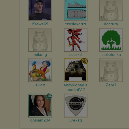
Krewa69
czesiekgrrrr
docrura
mikung
scur78
bibliotenka
elljott
encyklopedia
Zabr7
markafV.2
gosiam204
jureksts