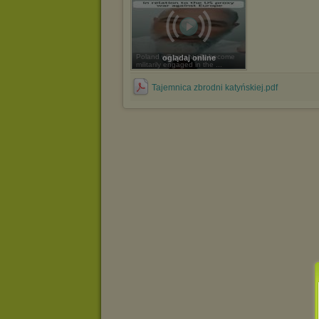
Poland will potentially become
oglądaj online
militarily engaged in the ...
Tajemnica zbrodni katyńskiej.pdf