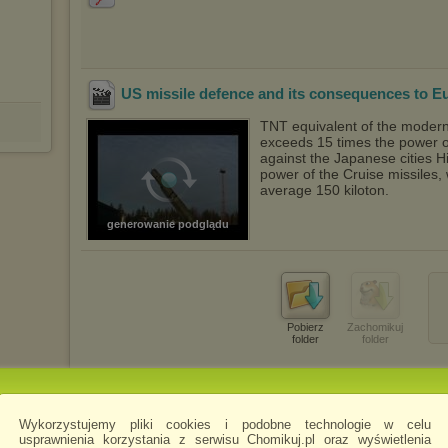
US missile defence and its consequences to E
TNT equivalent of the modern
exceeds 15 times the power o
against the Japanese cities 
power of the Cruise missiles, 
average 150 kiloton.
generowanie podglądu
Pobierz
Zachomikuj
folder
folder
Wykorzystujemy pliki cookies i podobne technologie w celu
usprawnienia korzystania z serwisu Chomikuj.pl oraz wyświetlenia