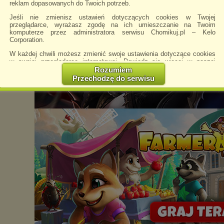
reklam dopasowanych do Twoich potrzeb.
Jeśli nie zmienisz ustawień dotyczących cookies w Twojej
przeglądarce, wyrażasz zgodę na ich umieszczanie na Twoim
komputerze przez administratora serwisu Chomikuj.pl – Kelo
Corporation.
W każdej chwili możesz zmienić swoje ustawienia dotyczące cookies
w swojej przeglądarce internetowej. Dowiedz się więcej w naszej
Polityce Prywatności -
http://chomikuj.pl/PolitykaPrywatnosci.aspx
.
Rozumiem
Przechodzę do serwisu
Jednocześnie informujemy że zmiana ustawień przeglądarki może
spowodować ograniczenie korzystania ze strony Chomikuj.pl.
W przypadku braku twojej zgody na akceptację cookies niestety
prosimy o opuszczenie serwisu chomikuj.pl.
Wykorzystanie plików cookies
przez
Zaufanych Partnerów
(dostosowanie reklam do Twoich potrzeb, analiza skuteczności działań
marketingowych).
Wyrażenie sprzeciwu spowoduje, że wyświetlana Ci reklama nie
będzie dopasowana do Twoich preferencji, a będzie to reklama
wyświetlona przypadkowo.
Istnieje możliwość zmiany ustawień przeglądarki internetowej w
sposób uniemożliwiający przechowywanie plików cookies na
urządzeniu końcowym. Można również usunąć pliki cookies,
dokonując odpowiednich zmian w ustawieniach przeglądarki
internetowej.