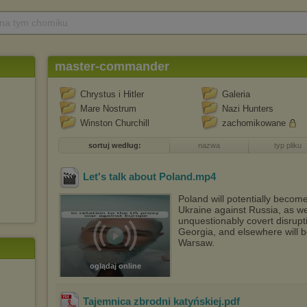
 na tym chomiku
master-commander
Chrystus i Hitler
Galeria
Mare Nostrum
Nazi Hunters
Winston Churchill
zachomikowane
sortuj według:
nazwa
typ pliku
Let's talk about Poland
.mp4
Poland will potentially become
Ukraine against Russia, as wel
unquestionably covert disrupti
Georgia, and elsewhere will 
Warsaw.
oglądaj online
Tajemnica zbrodni katyńskiej
.pdf