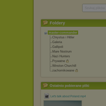
Szukaj plików
Foldery
master-commander
Chrystus i Hitler
Galeria
Gallipoli
Mare Nostrum
Nazi Hunters
Prywatne
Winston Churchill
zachomikowane
Ostatnio pobierane pliki
Let's talk about Poland.mp4