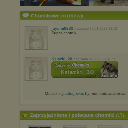
Pełną informację na ten temat znajdziesz pod adresem
http://chomikuj.pl/PolitykaPrywatnosci.aspx
.
Chomikowe rozmowy
jayami8282
napisano 16.01.2023 19:13
Super chomik
Ksiazki_20
napisano 26.08.2024 10:50
Musisz się
zalogować
by móc dodawać nowe w
Zaprzyjaźnione i polecane chomiki
(17)