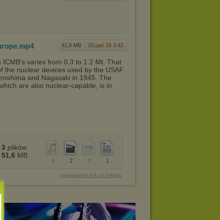
urope
.mp4
42,9 MB
20 paź 16 3:42
 ICMB's varies from 0.3 to 1.2 Mt. That
f the nuclear devices used by the USAF
Hiroshima and Nagasaki in 1945. The
which are also nuclear-capable, is in
3
plików
51,6
MB
0
2
0
1
bezpośredni link do folderu