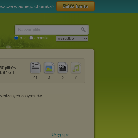
eszcze własnego chomika?
Załóż konto
Nazwa pliku
pliki
chomiki
57
plików
1,97
GB
51
4
2
0
Ukryj opis