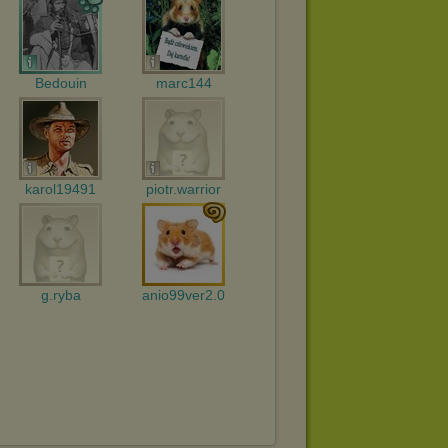
Bedouin
marc144
karol19491
piotr.warrior
g.ryba
anio99ver2.0