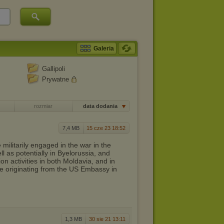
Galeria
Gallipoli
Prywatne
rozmiar
data dodania
7,4 MB
15 cze 23 18:52
 militarily engaged in the war in the
l as potentially in Byelorussia, and
on activities in both Moldavia, and in
be originating from the US Embassy in
1,3 MB
30 sie 21 13:11