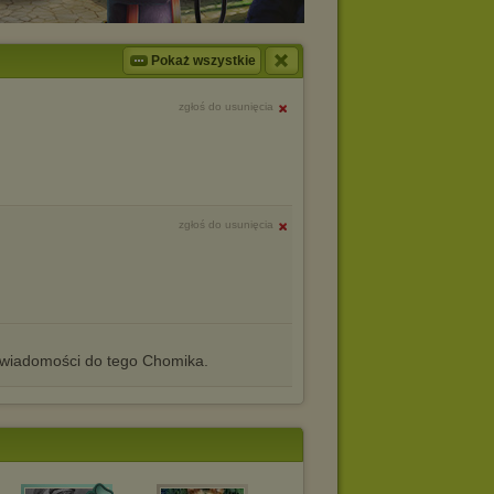
Pokaż wszystkie
zgłoś do usunięcia
zgłoś do usunięcia
iadomości do tego Chomika.