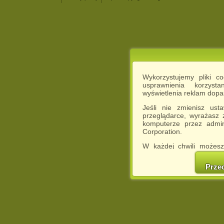
Wykorzystujemy pliki c
usprawnienia korzyst
wyświetlenia reklam dop
Jeśli nie zmienisz ust
przeglądarce, wyrażasz
komputerze przez admin
Corporation.
W każdej chwili możesz
cookies w swojej przeglą
w naszej Pol
Prze
http://chomikuj.pl/Polity
Jednocześnie informuje
może spowodować ogr
Chomikuj.pl.
W przypadku braku twojej
prosimy o opuszczenie se