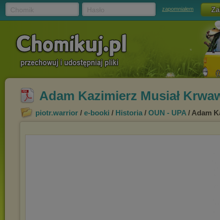
Chomik
Hasło
zapomniałem
Adam Kazimierz Musiał Krwaw
piotr.warrior
/
e-booki
/
Historia
/
OUN - UPA
/ Adam Ka