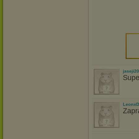
jaseji2
Supe
LeonxD
Zapr