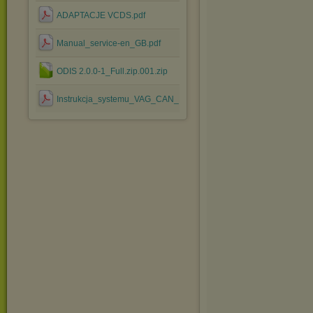
ADAPTACJE VCDS.pdf
Manual_service-en_GB.pdf
ODIS 2.0.0-1_Full.zip.001.zip
Instrukcja_systemu_VAG_CAN_PROFESSIONAL.pdf