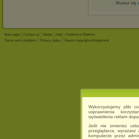
Musisz się
Main page
Contact us
Media
Help
Publishers Platform
Terms and conditions
Privacy policy
Report copyright infringement
Wykorzystujemy pliki c
usprawnienia korzyst
wyświetlenia reklam dop
Jeśli nie zmienisz ust
przeglądarce, wyrażasz
komputerze przez admin