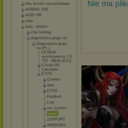
Nie ma pli
Abc liczniki samochodowe
AIRBAG SRS
AUDI VW
auta
auto - elektro
chip tunning
diagnostyka grupy vw
Diagnostyka grupy
vw (PI_)
14.Silni
k
wysokopr
ężny 1,9
TDI - 96kW (ASZ)
6.Audi-V
W
Calculat
or
ETOS
Conne
ct
data
ETOS
Hardl
ock
Lval
ms_sy
stem
preis
SUPPO
RT
WINDO
WS