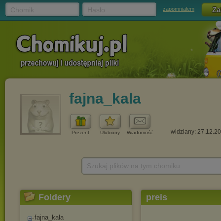
Chomik
Hasło
zapomniałem
fajna_kala
widziany: 27.12.2
Prezent
Ulubiony
Wiadomość
Szukaj plików na tym chomiku
Foldery
preis
fajna_kala