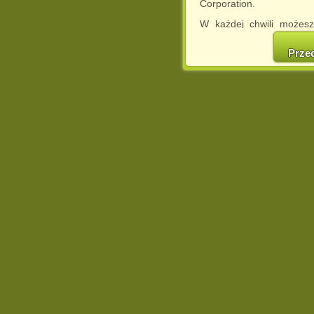
Corporation.
W każdej chwili możesz
cookies w swojej przeglą
w naszej Pol
Prze
http://chomikuj.pl/Polity
Jednocześnie informuje
może spowodować ogr
Chomikuj.pl.
W przypadku braku twojej
prosimy o opuszczenie se
Wykorzystanie plików c
(dostosowanie reklam do
działań marketingowych).
Wyrażenie sprzeciwu spo
będzie dopasowana do Tw
wyświetlona przypadkowo
Istnieje możliwość zmian
sposób uniemożliwiając
urządzeniu końcowym. M
dokonując odpowiednich
internetowej.
Pełną informację na 
http://chomikuj.pl/Polity