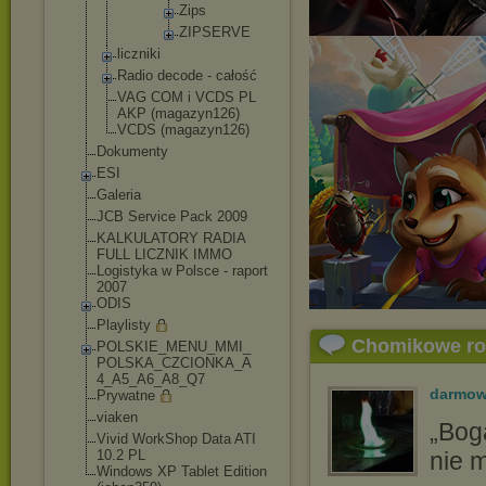
Zips
ZIPSE
RVE
liczniki
Radio decode - całość
VAG COM i VCDS PL
AKP (magazyn126)
VCDS (magazyn126)
Dokumenty
ESI
Galeria
JCB Service Pack 2009
KALKULATORY RADIA
FULL LICZNIK IMMO
Logistyka w Polsce - raport
2007
ODIS
Playlisty
Chomikowe r
POLSKIE_MENU_MMI_
POLSKA_CZCIONKA_A
4_A5_A6_A8_Q7
darmow
Prywatne
viaken
„Bog
Vivid WorkShop Data ATI
10.2 PL
nie m
Windows XP Tablet Edition