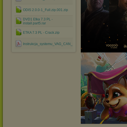
ODIS 2.0.0-1_Full.zip.001.zip
DVD1 Etka 7.3 PL -
install.part5.rar
ETKA 7.3 PL - Crack.zip
Instrukcja_systemu_VAG_CAN_PROFESSIONAL.pdf