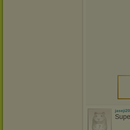
jaseji2
Supe