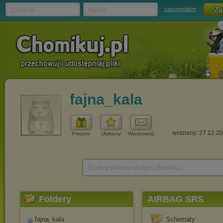
Chomik
Hasło
zapomniałem
fajna_kala
widziany: 27.12.2
Prezent
Ulubiony
Wiadomość
Szukaj plików na tym chomiku
Foldery
AIRBAG SRS
fajna_kala
Schematy