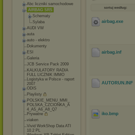
Abc liczniki samochodowe
sortuj według:
AIRBAG SRS
Schematy
airbag
.exe
Sylaba
AUDI VW
auta
auto - elektro
Dokumenty
airbag
.inf
ESI
Galeria
JCB Service Pack 2009
KALKULATORY RADIA
FULL LICZNIK IMMO
Logistyka w Polsce - raport
AUTORUN
.INF
2007
ODIS
Playlisty
POLSKIE_MENU_MMI_
POLSKA_CZCIONKA_A
4_A5_A6_A8_Q7
iko
.bmp
Prywatne
viaken
Vivid WorkShop Data ATI
10.2 PL
Windows XP Tablet Edition