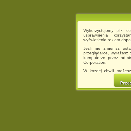
Wykorzystujemy pliki c
usprawnienia korzyst
wyświetlenia reklam dop
Jeśli nie zmienisz ust
przeglądarce, wyrażasz
komputerze przez admin
Corporation.
W każdej chwili możesz
cookies w swojej przeglą
w naszej Pol
Prze
http://chomikuj.pl/Polity
Jednocześnie informuje
może spowodować ogr
Chomikuj.pl.
W przypadku braku twojej
prosimy o opuszczenie se
Wykorzystanie plików c
(dostosowanie reklam do