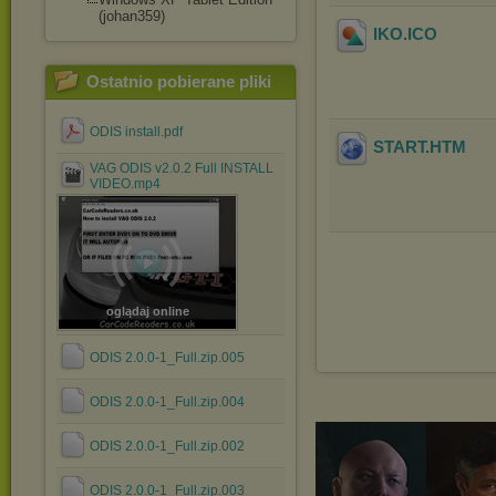
(johan359)
IKO
.ICO
Ostatnio pobierane pliki
ODIS install.pdf
START
.HTM
VAG ODIS v2.0.2 Full INSTALL
VIDEO.mp4
oglądaj online
ODIS 2.0.0-1_Full.zip.005
ODIS 2.0.0-1_Full.zip.004
ODIS 2.0.0-1_Full.zip.002
ODIS 2.0.0-1_Full.zip.003