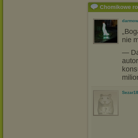
Chomikowe r
darmow
„Bog
nie m
— Da
autor
kons
milio
Sezar1