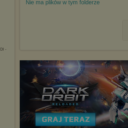
Nie ma plików w tym folderze
DI -