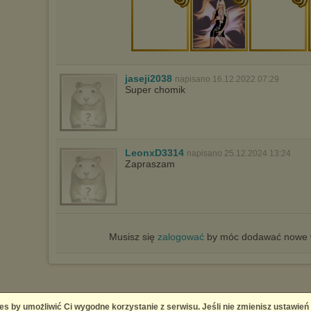
jaseji2038
napisano 16.12.2022 07:29
Super chomik
LeonxD3314
napisano 25.12.2024 13:24
Zapraszam
Musisz się
zalogować
by móc dodawać nowe w
es by umożliwić Ci wygodne korzystanie z serwisu. Jeśli nie zmienisz ustawień