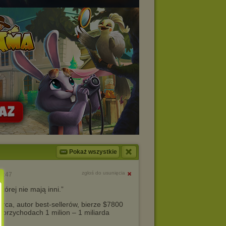
Pokaż wszystkie
zgłoś do usunięcia
22:47
órej nie mają inni.”
rca, autor best-sellerów, bierze $7800
o przychodach 1 milion – 1 miliarda