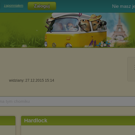
Nie masz j
zapomniałem
widziany: 27.12.2015 15:14
 na tym chomiku
Hardlock