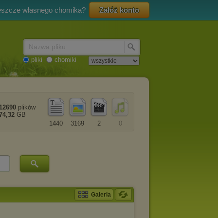
eszcze własnego chomika?
Załóż konto
Nazwa pliku
pliki
chomiki
12690
plików
74,32
GB
1440
3169
2
0
Galeria