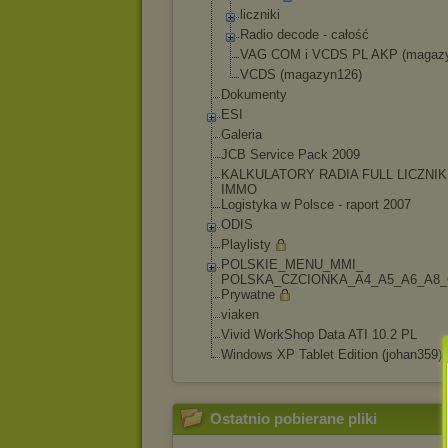
liczniki
Radio decode - całość
VAG COM i VCDS PL AKP (magaz
VCDS (magazyn126)
Dokumenty
ESI
Galeria
JCB Service Pack 2009
KALKULATORY RADIA FULL LICZNIK
IMMO
Logistyka w Polsce - raport 2007
ODIS
Playlisty
POLSKIE_MENU_MMI_
POLSKA_CZCIONKA_A
4_A5_A6_A8
Prywatne
viaken
Vivid WorkShop Data ATI 10.2 PL
Windows XP Tablet Edition (johan359)
Ostatnio pobierane pliki