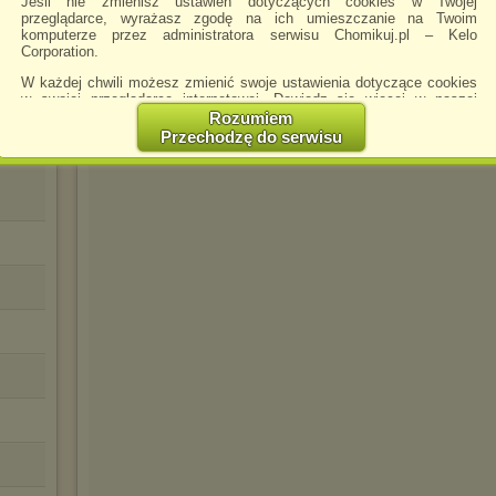
Jeśli nie zmienisz ustawień dotyczących cookies w Twojej
przeglądarce, wyrażasz zgodę na ich umieszczanie na Twoim
komputerze przez administratora serwisu Chomikuj.pl – Kelo
Sezar18
napisano 28.10.2013 13:35
Corporation.
W każdej chwili możesz zmienić swoje ustawienia dotyczące cookies
w swojej przeglądarce internetowej. Dowiedz się więcej w naszej
Polityce Prywatności -
http://chomikuj.pl/PolitykaPrywatnosci.aspx
.
Rozumiem
Przechodzę do serwisu
Jednocześnie informujemy że zmiana ustawień przeglądarki może
spowodować ograniczenie korzystania ze strony Chomikuj.pl.
W przypadku braku twojej zgody na akceptację cookies niestety
prosimy o opuszczenie serwisu chomikuj.pl.
Wykorzystanie plików cookies
przez
Zaufanych Partnerów
(dostosowanie reklam do Twoich potrzeb, analiza skuteczności działań
marketingowych).
Wyrażenie sprzeciwu spowoduje, że wyświetlana Ci reklama nie
będzie dopasowana do Twoich preferencji, a będzie to reklama
wyświetlona przypadkowo.
Istnieje możliwość zmiany ustawień przeglądarki internetowej w
sposób uniemożliwiający przechowywanie plików cookies na
urządzeniu końcowym. Można również usunąć pliki cookies,
dokonując odpowiednich zmian w ustawieniach przeglądarki
internetowej.
Pełną informację na ten temat znajdziesz pod adresem
http://chomikuj.pl/PolitykaPrywatnosci.aspx
.