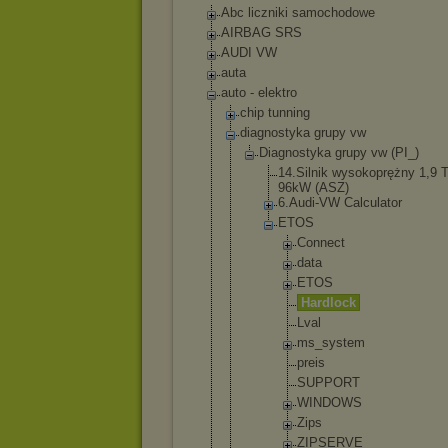
Abc liczniki samochodowe
AIRBAG SRS
AUDI VW
auta
auto - elektro
chip tunning
diagnostyka grupy vw
Diagnostyka grupy vw (PI_)
14.Silni
k wysokopr
ężny 1,9 T
96kW (ASZ)
6.Audi-V
W Calculat
or
ETOS
Conne
ct
data
ETOS
Hardl
ock
Lval
ms_sy
stem
preis
SUPPO
RT
WINDO
WS
Zips
ZIPSE
RVE