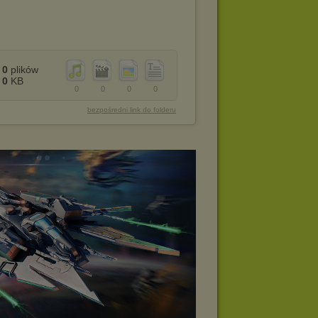
0
plików
0
KB
0
0
0
0
bezpośredni link do folderu