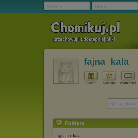
Chomik
Hasło
fajna_kala
Prezent
Ulubiony
Wiadomość
Szukaj plików
Foldery
fajna_kala