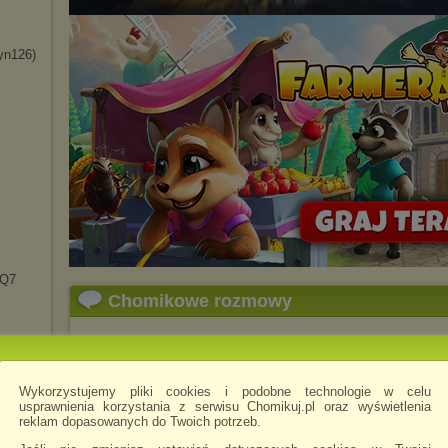
yn126)
_Q7
Chomikowe rozmowy
darmowe_fragmenty
napisano 11.10.2013 
„Bogactwo pochodzi z posiadania wiedzy, kt
Wykorzystujemy pliki cookies i podobne technologie w celu
— Dan Kennedy (Multimilioner, przedsiębio
usprawnienia korzystania z serwisu Chomikuj.pl oraz wyświetlenia
za 1 dzień konsultacji doradzając firmom 
reklam dopasowanych do Twoich potrzeb.
dolarów.)