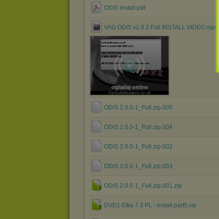
ODIS install.pdf
VAG ODIS v2.0.2 Full INSTALL VIDEO.mp4
oglądaj online
ODIS 2.0.0-1_Full.zip.005
ODIS 2.0.0-1_Full.zip.004
ODIS 2.0.0-1_Full.zip.002
ODIS 2.0.0-1_Full.zip.003
ODIS 2.0.0-1_Full.zip.001.zip
DVD1 Etka 7.3 PL - install.part5.rar