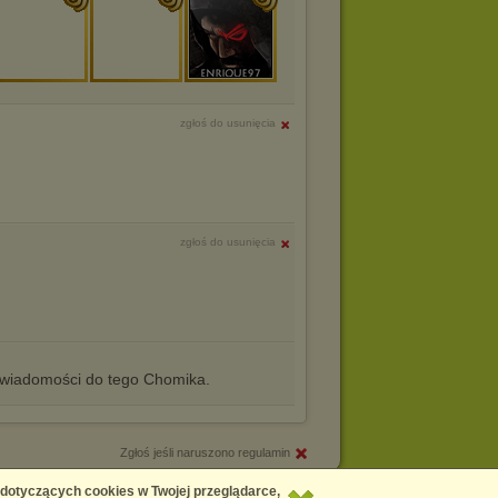
zgłoś do usunięcia
zgłoś do usunięcia
iadomości do tego Chomika.
Zgłoś jeśli naruszono regulamin
Copyright © 2026
Chomikuj.pl
 dotyczących cookies w Twojej przeglądarce,