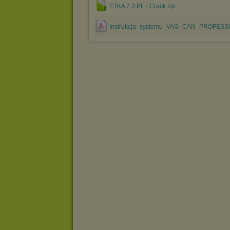
ETKA 7.3 PL - Crack.zip
Instrukcja_systemu_VAG_CAN_PROFESSI