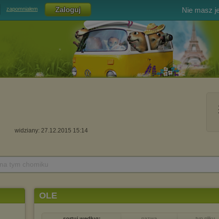
Nie masz j
zapomniałem
widziany: 27.12.2015 15:14
 na tym chomiku
OLE
sortuj według:
nazwa
typ pliku