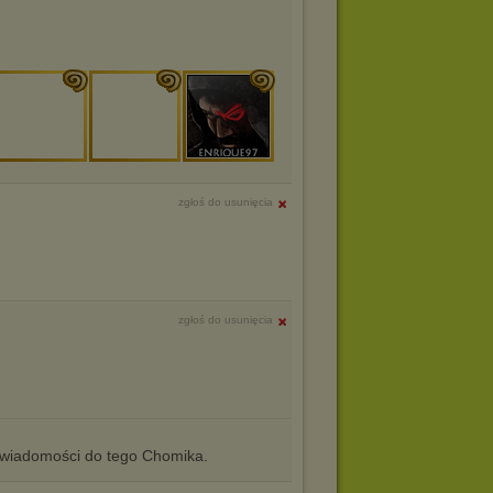
zgłoś do usunięcia
zgłoś do usunięcia
iadomości do tego Chomika.