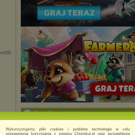
yn126)
Chomikowe rozmowy
_Q7
darmowe_fragmenty
napisano 11.10.2013 
Wykorzystujemy pliki cookies i podobne technologie w celu
usprawnienia korzystania z serwisu Chomikuj.pl oraz wyświetlenia