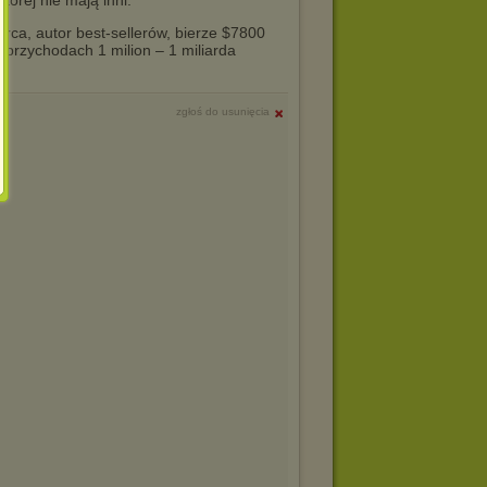
órej nie mają inni.”
rca, autor best-sellerów, bierze $7800
o przychodach 1 milion – 1 miliarda
zgłoś do usunięcia