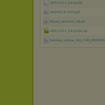
ODIS 2.0.0-1_Full.zip.002
ADAPTACJE VCDS.pdf
Manual_service-en_GB.pdf
ODIS 2.0.0-1_Full.zip.001.zip
Instrukcja_systemu_VAG_CAN_PROFESSI