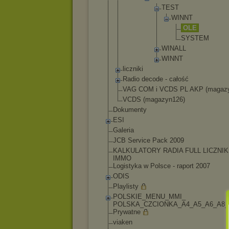
TE
ST
W
I
N
N
T
O
L
E
S
Y
S
T
E
M
WI
NA
LL
WI
NN
T
liczniki
Radio decode - całość
VAG COM i VCDS PL AKP (magaz
VCDS (magazyn126)
Dokumenty
ESI
Galeria
JCB Service Pack 2009
KALKULATORY RADIA FULL LICZNIK
IMMO
Logistyka w Polsce - raport 2007
ODIS
Playlisty
POLSKIE_MENU_MMI_
POLSKA_CZCIONKA_A
4_A5_A6_A8
Prywatne
viaken