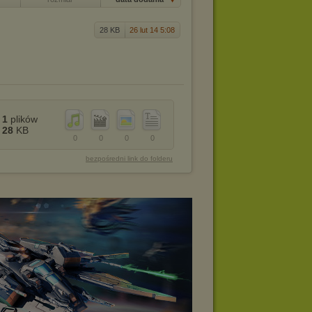
28 KB
26 lut 14 5:08
1
plików
28
KB
0
0
0
0
bezpośredni link do folderu