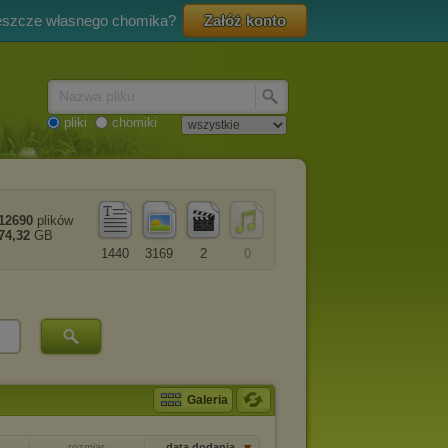
eszcze własnego chomika?
Załóż konto
Nazwa pliku
pliki
chomiki
12690
plików
74,32
GB
1440
3169
2
0
Galeria
rozmiar
data dodania