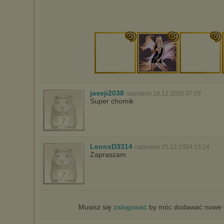
jaseji2038
napisano 16.12.2022 07:29
Super chomik
LeonxD3314
napisano 25.12.2024 13:24
Zapraszam
Musisz się
zalogować
by móc dodawać nowe w