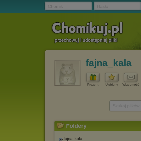
Chomik
Hasło
fajna_kala
Prezent
Ulubiony
Wiadomość
Szukaj plików
Foldery
fajna_kala