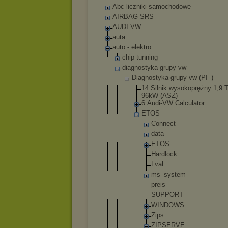
Abc liczniki samochodowe
AIRBAG SRS
AUDI VW
auta
auto - elektro
chip tunning
diagnostyka grupy vw
Diagnostyka grupy vw (PI_)
14.Silni
k wysokopr
ężny 1,9 T
96kW (ASZ)
6.Audi-V
W Calculat
or
ETOS
Conne
ct
data
ETOS
Hardl
ock
Lval
ms_sy
stem
preis
SUPPO
RT
WINDO
WS
Zips
ZIPSE
RVE