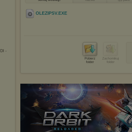
OLEZIPSV
.EXE
DI -
Pobierz
Zachomikuj
folder
folder