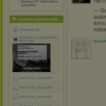
nie m
Windows XP Tablet Edition
(johan359)
— Da
autor
Ostatnio pobierane pliki
kons
milio
ODIS install.pdf
VAG ODIS v2.0.2 Full INSTALL
VIDEO.mp4
Sezar1
oglądaj online
ODIS 2.0.0-1_Full.zip.005
ODIS 2.0.0-1_Full.zip.004
ODIS 2.0.0-1_Full.zip.002