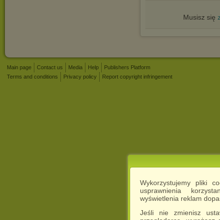
Musisz się
Main page
Contact us
Media
Help
Publishers Platform
Terms and conditions
Privacy policy
Report copyright infringement
Wykorzystujemy pliki c
usprawnienia korzyst
wyświetlenia reklam dop
Jeśli nie zmienisz ust