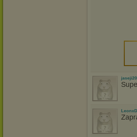
jaseji2
Supe
LeonxD
Zapr