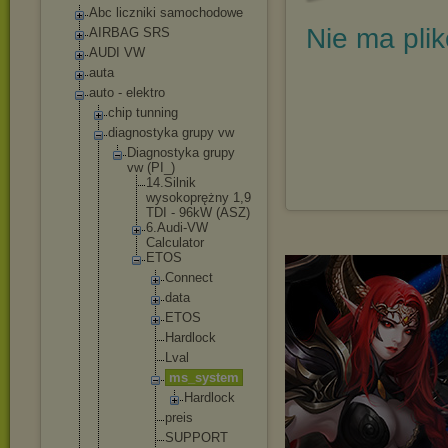
Abc liczniki samochodowe
Nie ma pli
AIRBAG SRS
AUDI VW
auta
auto - elektro
chip tunning
diagnostyka grupy vw
Diagnostyka grupy
vw (PI_)
14.Silni
k
wysokopr
ężny 1,9
TDI - 96kW (ASZ)
6.Audi-V
W
Calculat
or
ETOS
Conne
ct
data
ETOS
Hardl
ock
Lval
ms_sy
stem
Ha
rd
lo
ck
preis
SUPPO
RT