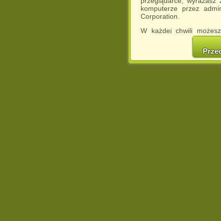
przeglądarce, wyrażasz
komputerze przez admin
Corporation.
W każdej chwili możesz
cookies w swojej przeglą
w naszej Pol
Prze
http://chomikuj.pl/Polity
Jednocześnie informuje
może spowodować ogr
Chomikuj.pl.
W przypadku braku twojej
prosimy o opuszczenie se
Wykorzystanie plików c
(dostosowanie reklam do
działań marketingowych).
Wyrażenie sprzeciwu spo
będzie dopasowana do Tw
wyświetlona przypadkowo
Istnieje możliwość zmian
sposób uniemożliwiając
urządzeniu końcowym. M
dokonując odpowiednich
internetowej.