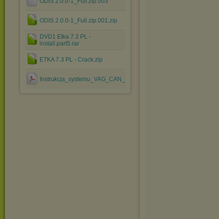
ODIS 2.0.0-1_Full.zip.003
ODIS 2.0.0-1_Full.zip.001.zip
DVD1 Etka 7.3 PL -
install.part5.rar
ETKA 7.3 PL - Crack.zip
Instrukcja_systemu_VAG_CAN_PROFESSIONAL.pdf