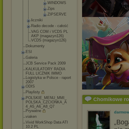
WINDO
WS
Zips
ZIPSE
RVE
liczniki
Radio decode - całość
VAG COM i VCDS PL
AKP (magazyn126)
VCDS (magazyn126)
Dokumenty
ESI
Galeria
JCB Service Pack 2009
KALKULATORY RADIA
FULL LICZNIK IMMO
Logistyka w Polsce - raport
2007
ODIS
Playlisty
POLSKIE_MENU_MMI_
Chomikowe r
POLSKA_CZCIONKA_A
4_A5_A6_A8_Q7
Prywatne
darmow
viaken
„Bog
Vivid WorkShop Data ATI
10.2 PL