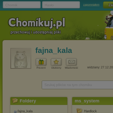
Chomik
Hasło
zapomniałem
fajna_kala
widziany: 27.12.2
Prezent
Ulubiony
Wiadomość
Szukaj plików na tym chomiku
Foldery
ms_system
fajna_kala
Hardlock