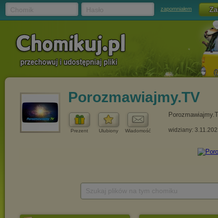
Chomik
Hasło
zapomniałem
Porozmawiajmy.TV
Porozmawiajmy.
widziany: 3.11.20
Prezent
Ulubiony
Wiadomość
Szukaj plików na tym chomiku