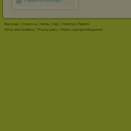
2-Sesja-8.04.2014.mp3
Main page
Contact us
Media
Help
Publishers Platform
Terms and conditions
Privacy policy
Report copyright infringement