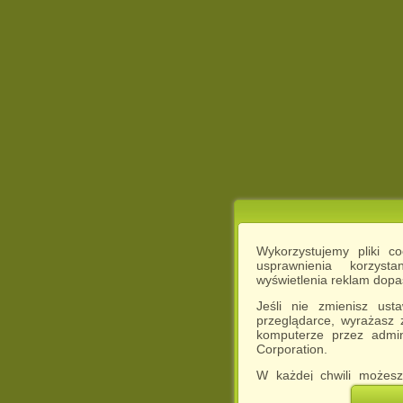
Wykorzystujemy pliki c
usprawnienia korzyst
wyświetlenia reklam dop
Jeśli nie zmienisz ust
przeglądarce, wyrażasz
komputerze przez admin
Corporation.
W każdej chwili możesz
cookies w swojej przeglą