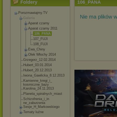
Foldery
106_PANA
Porozmawiajmy.TV
Nie ma plików w
Galeria
Aparat czarny
Aparat czarny 2011
106_PANA
107_FUJI
108_FUJI
Ewa_Chiny
Olek Włochy 2014
Grzegorz_12.02.20
14
Hubert_03.01.2014
Hubert_20.12.2013
Iwona_Gawlicka_8.
12.2013
Kamienne_kregi_i_
kosmiczne_bazy
Karolina_24.11.20
13
Planeta_spiralnyc
h_miast
Schizofrenia_i_in
ne_zaburzenia
Sesje_H_Markowski
ego
Tematy luźne