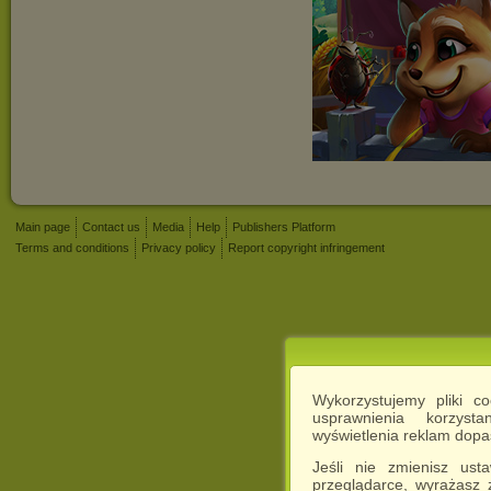
Main page
Contact us
Media
Help
Publishers Platform
Terms and conditions
Privacy policy
Report copyright infringement
Wykorzystujemy pliki c
usprawnienia korzyst
wyświetlenia reklam dop
Jeśli nie zmienisz ust
przeglądarce, wyrażasz