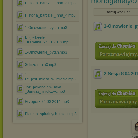
morfogenetycz
Historia_bardziej_inna_3.mp3
sortuj według:
Historia_bardziej_inna_4.mp3
1-Omowienie_p
1-Omowienie_pytan.mp3
Niejedzenie_-
_Karolina_24.11.2013.mp3
1-Omowienie_pytan.mp3
Schizofrenia3.mp3
2-Sesja-8.04.20
1-
Ile_jest_miesa_w_miesie.mp3
Jak_pokonalem_raka_-
_Janusz_Imiolczyk.mp3
Grzegorz-31.03.2014.mp3
Planeta_spiralnych_miast.mp3
Odt