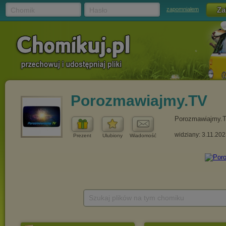
Chomik
Hasło
zapomniałem
Porozmawiajmy.TV
Porozmawiajmy.
widziany: 3.11.20
Prezent
Ulubiony
Wiadomość
Szukaj plików na tym chomiku