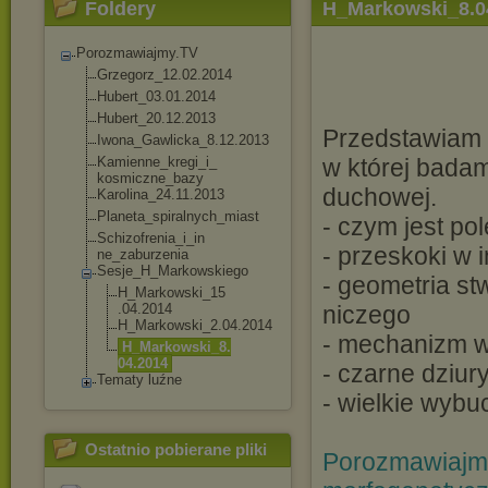
Foldery
H_Markowski_8.0
Porozmawiajmy.TV
Grzegorz_12.02.20
14
Hubert_03.01.2014
Hubert_20.12.2013
Przedstawiam 
Iwona_Gawlicka_8.
12.2013
Kamienne_kregi_i_
w której badam
kosmiczne_bazy
duchowej.
Karolina_24.11.20
13
Planeta_spiralnyc
h_miast
- czym jest po
Schizofrenia_i_in
- przeskoki w 
ne_zaburzenia
Sesje_H_Markowski
ego
- geometria st
H_Markowski_15
.04.2014
niczego
H_Markowski_2.
04.2014
- mechanizm w
H_Markowski_8.
04.2014
- czarne dziur
Tematy luźne
- wielkie wybu
Ostatnio pobierane pliki
Porozmawiajmy