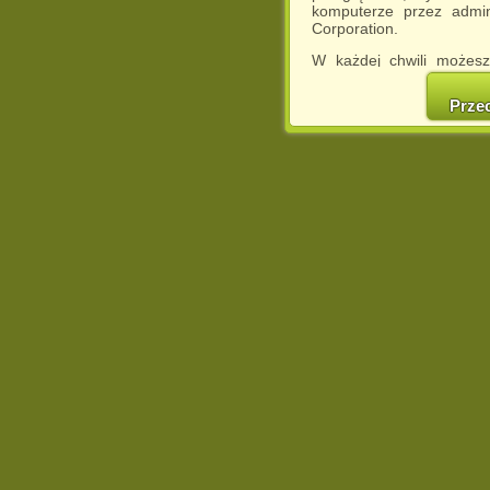
komputerze przez admin
Corporation.
W każdej chwili możesz
cookies w swojej przeglą
w naszej Pol
Prze
http://chomikuj.pl/Polity
Jednocześnie informuje
może spowodować ogr
Chomikuj.pl.
W przypadku braku twojej
prosimy o opuszczenie se
Wykorzystanie plików c
(dostosowanie reklam do
działań marketingowych).
Wyrażenie sprzeciwu spo
będzie dopasowana do Tw
wyświetlona przypadkowo
Istnieje możliwość zmian
sposób uniemożliwiając
urządzeniu końcowym. M
dokonując odpowiednich
internetowej.