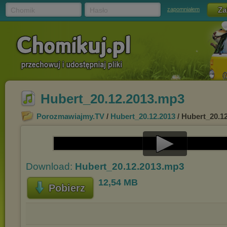
Chomik
Hasło
zapomniałem
Hubert_20.12.2013.mp3
Porozmawiajmy.TV
/
Hubert_20.12.2013
/ Hubert_20.1
Play
Download:
Hubert_20.12.2013.mp3
Video
12,54 MB
Pobierz