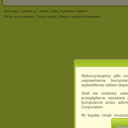
Main page
Contact us
Media
Help
Publishers Platform
Terms and conditions
Privacy policy
Report copyright infringement
Wykorzystujemy pliki c
usprawnienia korzyst
wyświetlenia reklam dop
Jeśli nie zmienisz ust
przeglądarce, wyrażasz
komputerze przez admin
Corporation.
W każdej chwili możesz
cookies w swojej przeglą
w naszej Pol
Prze