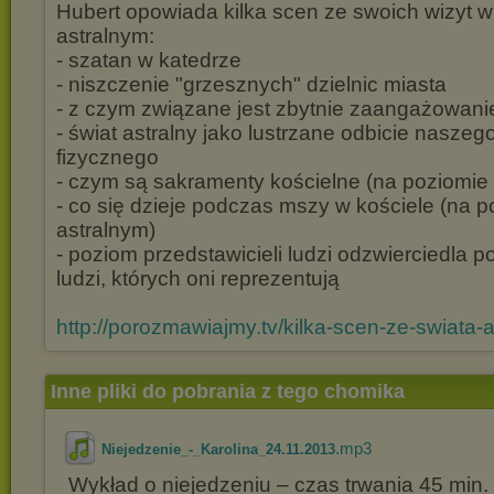
Hubert opowiada kilka scen ze swoich wizyt w
astralnym:
- szatan w katedrze
- niszczenie "grzesznych" dzielnic miasta
- z czym związane jest zbytnie zaangażowanie
- świat astralny jako lustrzane odbicie naszeg
fizycznego
- czym są sakramenty kościelne (na poziomie 
- co się dzieje podczas mszy w kościele (na 
astralnym)
- poziom przedstawicieli ludzi odzwierciedla 
ludzi, których oni reprezentują
http://porozmawiajmy.tv/kilka-scen-ze-swiata-
Inne pliki do pobrania z tego chomika
.mp3
Niejedzenie_-_Karolina_24.11.2013
Wykład o niejedzeniu – czas trwania 45 min.