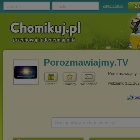
Chomik
Hasło
zapomniałem
Porozmawiajmy.TV
Porozmawiajmy.
widziany: 3.11.20
Prezent
Ulubiony
Wiadomość
Szukaj plików na tym chomiku