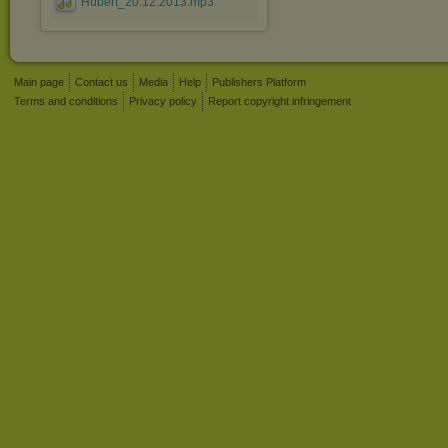
Hubert_20.12.2013.mp3
Main page
Contact us
Media
Help
Publishers Platform
Terms and conditions
Privacy policy
Report copyright infringement