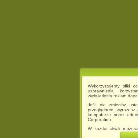
Wykorzystujemy pliki c
usprawnienia korzyst
wyświetlenia reklam dop
Jeśli nie zmienisz ust
przeglądarce, wyrażasz
komputerze przez admin
Corporation.
W każdej chwili możesz
cookies w swojej przeglą