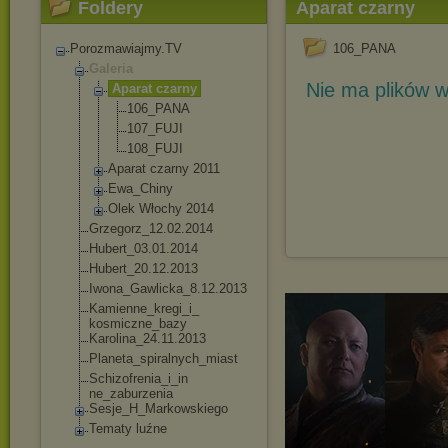
Foldery
Aparat czarny
Porozmawiajmy.TV
106_PANA
Galeria
Nie ma plików w
Aparat czarny
106_PANA
107_FUJI
108_FUJI
Aparat czarny 2011
Ewa_Chiny
Olek Włochy 2014
Grzegorz_12.02.20
14
Hubert_03.01.2014
Hubert_20.12.2013
Iwona_Gawlicka_8.
12.2013
Kamienne_kregi_i_
kosmiczne_bazy
Karolina_24.11.20
13
Planeta_spiralnyc
h_miast
Schizofrenia_i_in
ne_zaburzenia
Sesje_H_Markowski
ego
Tematy luźne