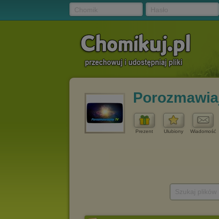
Chomik
Hasło
Porozmawia
Prezent
Ulubiony
Wiadomość
Szukaj plików