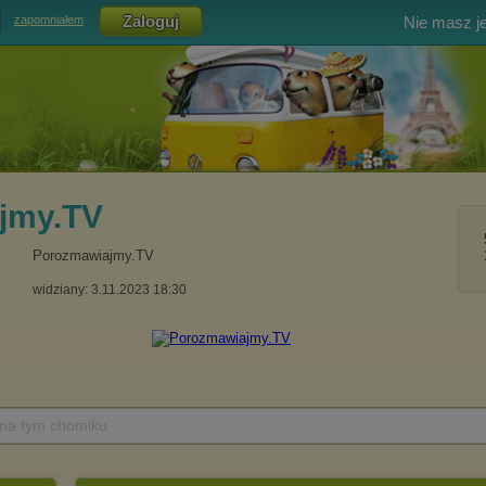
Nie masz j
zapomniałem
jmy.TV
Porozmawiajmy.TV
widziany: 3.11.2023 18:30
 na tym chomiku