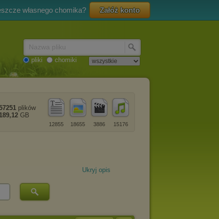
eszcze własnego chomika?
Załóż konto
Nazwa pliku
pliki
chomiki
57251
plików
189,12
GB
12855
18655
3886
15176
Ukryj opis