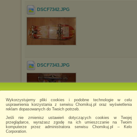
DSCF7342
.JPG
DSCF7343
.JPG
Wykorzystujemy pliki cookies i podobne technologie w celu
usprawnienia korzystania z serwisu Chomikuj.pl oraz wyświetlenia
reklam dopasowanych do Twoich potrzeb.
Jeśli nie zmienisz ustawień dotyczących cookies w Twojej
DSCF7344
.JPG
przeglądarce, wyrażasz zgodę na ich umieszczanie na Twoim
komputerze przez administratora serwisu Chomikuj.pl – Kelo
Corporation.