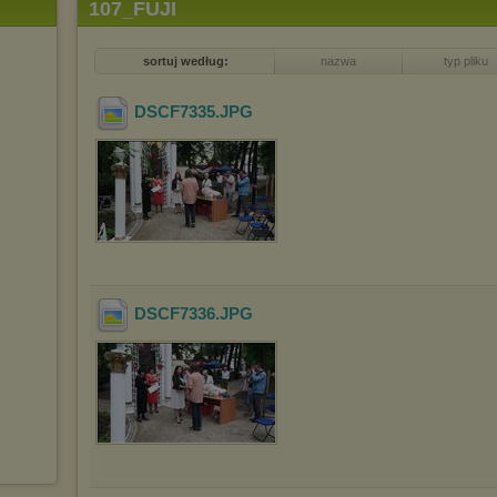
107_FUJI
sortuj według:
nazwa
typ pliku
DSCF7335
.JPG
DSCF7336
.JPG