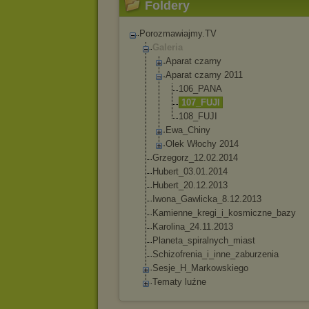
Foldery
Porozmawiajmy.TV
Galeria
Aparat czarny
Aparat czarny 2011
106_PANA
107_FUJI
108_FUJI
Ewa_Chiny
Olek Włochy 2014
Grzegorz_12.02.20
14
Hubert_03.01.2014
Hubert_20.12.2013
Iwona_Gawlicka_8.
12.2013
Kamienne_kregi_i_
kosmiczne_bazy
Karolina_24.11.20
13
Planeta_spiralnyc
h_miast
Schizofrenia_i_in
ne_zaburzenia
Sesje_H_Markowski
ego
Tematy luźne