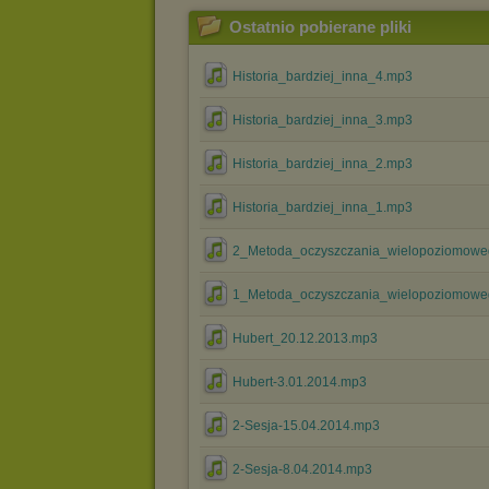
Ostatnio pobierane pliki
Historia_bardziej_inna_4.mp3
Historia_bardziej_inna_3.mp3
Historia_bardziej_inna_2.mp3
Historia_bardziej_inna_1.mp3
2_Metoda_oczyszczania_wielopoziomow
1_Metoda_oczyszczania_wielopoziomow
Hubert_20.12.2013.mp3
Hubert-3.01.2014.mp3
2-Sesja-15.04.2014.mp3
2-Sesja-8.04.2014.mp3