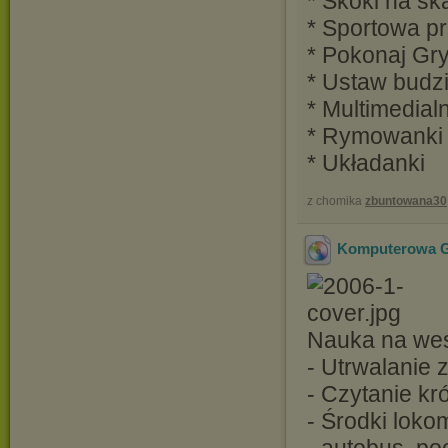
* Skoki na s
* Sportowa p
* Pokonaj Gry
* Ustaw budz
* Multimedial
* Rymowanki
* Układanki
z chomika
zbuntowana30
Komputerowa Gr
Nauka na wes
- Utrwalanie z
- Czytanie kr
- Środki loko
- autobus, po