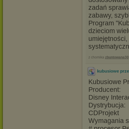
zadań sprawia
zabawy, szyb
Program "Kub
dzieciom wie
umiejętności,
systematyczne
z chomika
zbuntowana30
kubusiowe prze
Kubusiowe Pr
Producent:
Disney Intera
Dystrybucja:
CDProjekt
Wymagania s
# procesor P