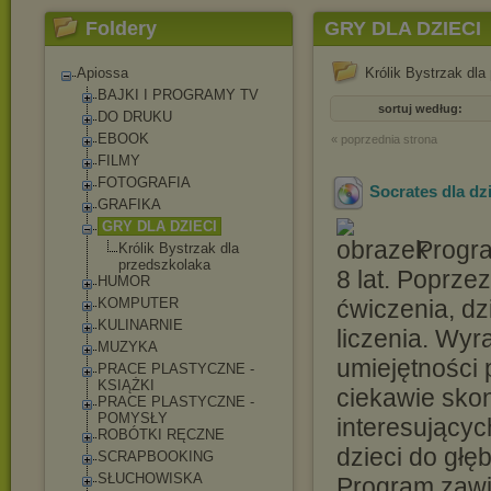
Foldery
GRY DLA DZIECI
Apiossa
Królik Bystrzak dla
BAJKI I PROGRAMY TV
sortuj według:
DO DRUKU
EBOOK
« poprzednia strona
FILMY
FOTOGRAFIA
Socrates dla dzi
GRAFIKA
GRY DLA DZIECI
Progra
Królik Bystrzak dla
przedszkolaka
8 lat. Poprz
HUMOR
KOMPUTER
ćwiczenia, dz
KULINARNIE
liczenia. Wyr
MUZYKA
umiejętności 
PRACE PLASTYCZNE -
KSIĄŻKI
ciekawie skon
PRACE PLASTYCZNE -
POMYSŁY
interesującyc
ROBÓTKI RĘCZNE
dzieci do głę
SCRAPBOOKING
SŁUCHOWISKA
Program zawi