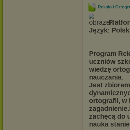
Reksio i Ortogr
Platfo
Język: Polsk
Program Reks
uczniów szk
wiedzę orto
nauczania.
Jest zbiorem
dynamicznyc
ortografii, 
zagadnienie.
zachęcą do u
nauka stanie