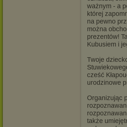
ważnym - a p
której zapomn
na pewno przy
można obchodz
prezentów! Ta
Kubusiem i je
Twoje dzieck
Stuwiekowego
cześć Kłapou
urodzinowe p
Organizując p
rozpoznawania 
rozpoznawania
także umieję