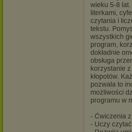
wieku 5-8 lat
literkami, cy
czytania i li
tekstu. Pomys
wszystkich gi
program, korz
dokładnie omó
obsługa prze
korzystanie 
kłopotów. Każ
pozwala to i
możliwości dz
programu w m
- Ćwiczenia z
- Uczy czytać,