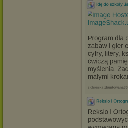
Idę do szkoły
.i
Program dla d
zabaw i gier 
cyfry, litery, 
ćwiczą pamięć
myślenia. Za
małymi krokam
z chomika
zbuntowana30
Reksio i Ortogr
Reksio i Orto
podstawowych
wymaganą prz