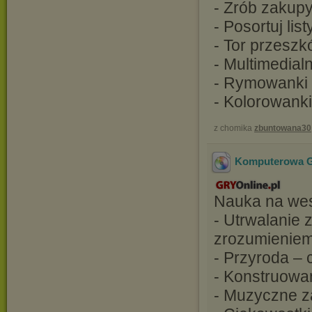
- Zrób zakup
- Posortuj list
- Tor przeszk
- Multimedial
- Rymowanki
- Kolorowanki
z chomika
zbuntowana30
Komputerowa Gr
Nauka na wes
- Utrwalanie 
zrozumienie
- Przyroda – 
- Konstruowa
- Muzyczne z