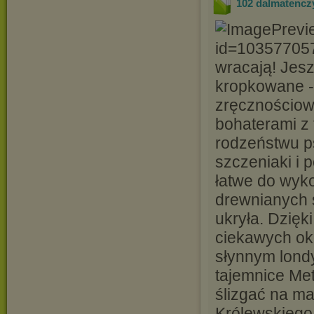
102 dalmatenczy
wracają! Jesz
kropkowane - 
zręcznościowe
bohaterami z
rodzeństwu ps
szczeniaki i 
łatwe do wyko
drewnianych s
ukryła. Dzięk
ciekawych oko
słynnym lond
tajemnice Met
ślizgać na 
Królewskiego,