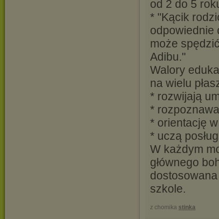
od 2 do 5 rok
* "Kącik rod
odpowiednie d
może spędzić
Adibu."
Walory eduka
na wielu pła
* rozwijają u
* rozpoznawan
* orientację w
* uczą posług
W każdym mom
głównego boha
dostosowana 
szkole.
z chomika
stinka