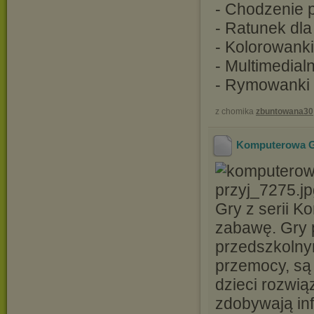
- Chodzenie p
- Ratunek dla
- Kolorowanki
- Multimedial
- Rymowanki i
z chomika
zbuntowana30
Komputerowa Gr
Gry z serii K
zabawę. Gry 
przedszkolny
przemocy, są 
dzieci rozwią
zdobywają in