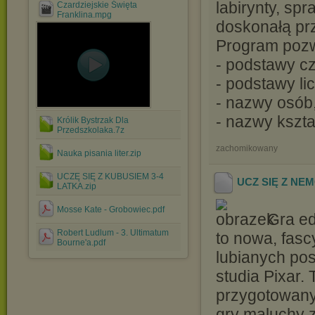
labirynty, spr
Czardziejskie Święta
Franklina.mpg
doskonałą pr
Program poz
- podstawy czy
- podstawy li
- nazwy osób,
- nazwy kszta
Królik Bystrzak Dla
Przedszkolaka.7z
zachomikowany
Nauka pisania liter.zip
UCZĘ SIĘ Z KUBUSIEM 3-4
UCZ SIĘ Z NE
LATKA.zip
Mosse Kate - Grobowiec.pdf
Gra ed
Robert Ludlum - 3. Ultimatum
to nowa, fas
Bourne'a.pdf
lubianych pos
studia Pixar.
przygotowany 
gry maluchy 