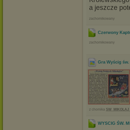
a jeszcze pot
zachomikowany
Czerwony Kaptur
zachomikowany
Gra Wyścig św.
z chomika
SW_MIKOLAJ
WYSCIG ŚW. M