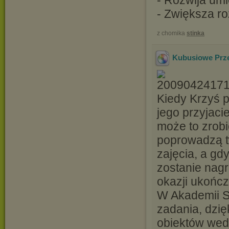
- Rozwija umi
- Zwiększa ro
z chomika
stinka
Kubusiowe Prze
Kiedy Krzyś p
jego przyjaci
może to zrobi
poprowadzą t
zajęcia, a gd
zostanie nag
okazji ukońc
W Akademii S
zadania, dzię
obiektów wedł