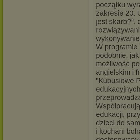
początku wyra
zakresie 20.
jest skarb?",
rozwiązywani
wykonywanie 
W programie "
podobnie, jak
możliwość po
angielskim i 
"Kubusiowe P
edukacyjnych 
przeprowadzą 
Współpracując
edukacji, prz
dzieci do sa
i kochani boh
dostosowany 