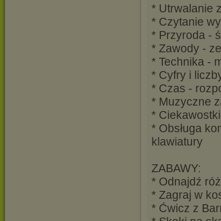
* Utrwalanie z
* Czytanie w
* Przyroda - ś
* Zawody - ze
* Technika - 
* Cyfry i lic
* Czas - roz
* Muzyczne z
* Ciekawostki
* Obsługa kom
klawiatury
ZABAWY:
* Odnajdź róż
* Zagraj w k
* Ćwicz z Bar