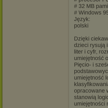
# 32 MB pam
# Windows 9
Język:
polski
Dzięki cieka
dzieci rysują
liter i cyfr, r
umiejętność o
Pięcio- i sześ
podstawowych
umiejętność 
klasyfikowani
opracowane w
stanowią logi
umiejętności