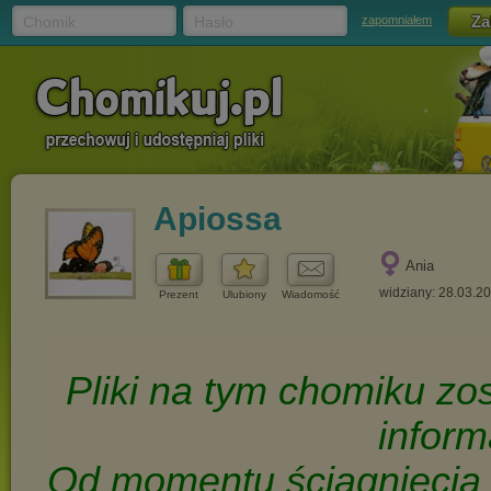
Chomik
Hasło
zapomniałem
Apiossa
Ania
widziany: 28.03.2
Prezent
Ulubiony
Wiadomość