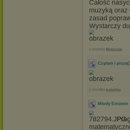
Całość nasyc
muzyką oraz 
zasad popraw
Wystarczy du
z chomika
Mojazuzia
Czytam i piszę(
z chomika
p.ziomka
Mlody Einstein 
Prog
matematyczno