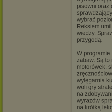
pisowni oraz
sprawdzający
wybrać poziom
Reksiem umilą
wiedzy. Spraw
przygodą.
W programie z
zabaw. Są to
motorówek, s
zręcznościow
wylęgarnia kur
woli gry stra
na zdobywani
wyrazów spra
na krótką lekc