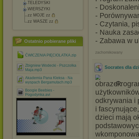
TELEDYSKI
- Doskonaleni
WIERSZYKI
- Porównywan
zz MOJE zz
zz WASZE zz
- Czytania, pi
- Nauka zasa
- Zabawa w uk
Ostatnio pobierane pliki
zachomikowany
ĆWICZENIA PIĘCIOLATKA.zip
Zbigniew Wodecki - Pszczolka
Socrates dla dzi
Maja.mp3
Akademia Pana Kleksa - Na
Progra
wyspach Bergamutach.mp3
Boogie Beebies -
użytkowników
Pogodynka.avi
odkrywania i 
i fascynujące
dzieci mają 
podstawowych
wkomponowane