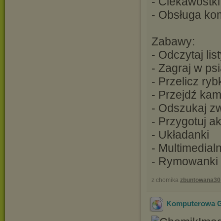
- Ciekawostk
- Obsługa kom
Zabawy:
- Odczytaj lis
- Zagraj w psi
- Przelicz ryb
- Przejdź kam
- Odszukaj z
- Przygotuj 
- Układanki
- Multimedial
- Rymowanki i
z chomika
zbuntowana30
Komputerowa Gr