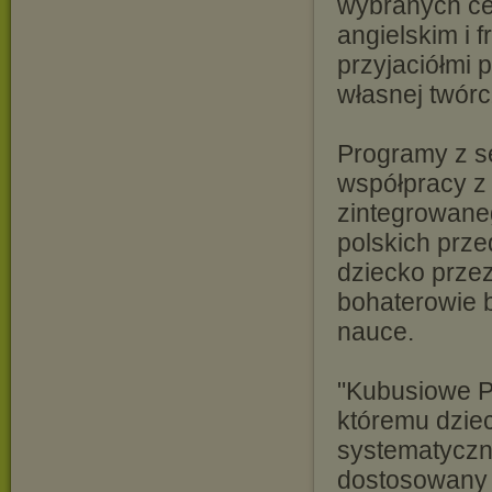
wybranych ce
angielskim i 
przyjaciółmi 
własnej twórc
Programy z s
współpracy z
zintegrowane
polskich prze
dziecko przez
bohaterowie 
nauce.
"Kubusiowe Pr
któremu dzie
systematyczne
dostosowany 