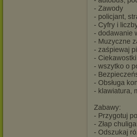
- Zawody
- policjant, st
- Cyfry i liczb
- dodawanie 
- Muzyczne 
- zaśpiewaj 
- Ciekawostki
- wszytko o po
- Bezpieczeńs
- Obsługa ko
- klawiatura,
Zabawy:
- Przygotuj p
- Złap chulig
- Odszukaj ró