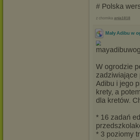
# Polska wer
z chomika
ania1818
Mały Adibu w o
W ogrodzie p
zadziwiające 
Adibu i jego 
krety, a pote
dla kretów. C
* 16 zadań e
przedszkolak
* 3 poziomy t