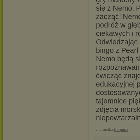
się z Nemo. 
zacząć! Nemo
podróż w głę
ciekawych i 
Odwiedzając 
bingo z Pearl
Nemo będą sk
rozpoznawani
ćwicząc znajo
edukacyjnej p
dostosowanyc
tajemnice pię
zdjęcia mors
niepowtarzaln
z chomika
thepesz