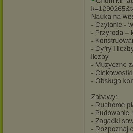
Nauka na wes
- Czytanie - w
- Przyroda – 
- Konstruowa
- Cyfry i licz
liczby
- Muzyczne z
- Ciekawostki
- Obsługa kom
Zabawy:
- Ruchome pi
- Budowanie
- Zagadki so
- Rozpoznaj c