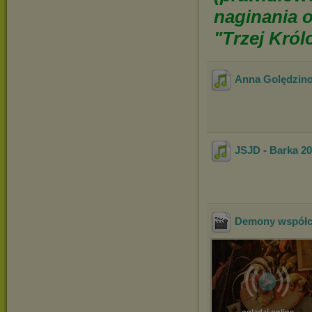
naginania o
"Trzej Król
Anna Golędzino
JSJD - Barka 2
Demony współcz