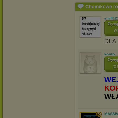
Chomikowe r
emill12
DLA
konto_
WEJ
KO
WŁA
MASSIV