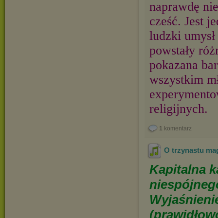
naprawdę nie
cześć. Jest j
ludzki umysł 
powstały różn
pokazana bar
wszystkim mł
experymentow
religijnych.
1
komentarz
O trzynastu ma
Kapitalna 
niespójnego
Wyjaśnieni
(prawidłowo