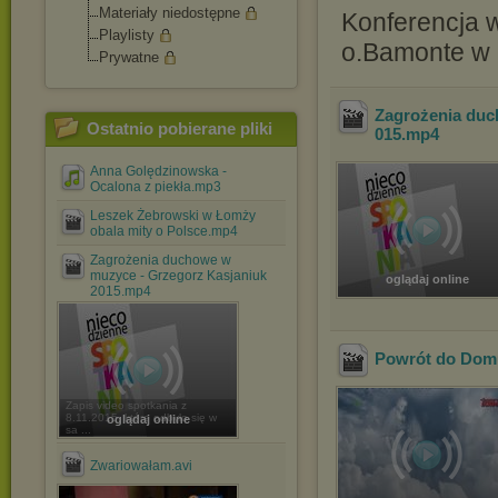
Materiały niedostępne
Konferencja 
Playlisty
o.Bamonte w 
Prywatne
Zagrożenia duc
Ostatnio pobierane pliki
015
.mp4
Anna Golędzinowska -
Ocalona z piekła.mp3
Leszek Żebrowski w Łomży
obala mity o Polsce.mp4
Zagrożenia duchowe w
muzyce - Grzegorz Kasjaniuk
oglądaj online
2015.mp4
Powrót do Domu
Zapis video spotkania z
8.11.2015, które odbyło się w
oglądaj online
sa ...
Zwariowałam.avi