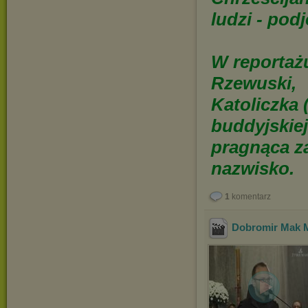
ludzi - podj
W reportażu
Rzewuski,
Katoliczka 
buddyjskiej
pragnąca z
nazwisko.
1
komentarz
Dobromir Mak 