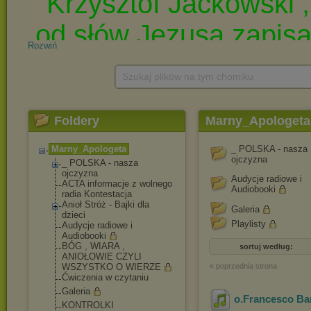
Rozwiń
Szukaj plików na tym chomiku
Foldery
Marny_Apologeta
Marny_Apologeta
_ POLSKA - nasza
ojczyzna
_ POLSKA - nasza
ojczyzna
Audycje radiowe i
ACTA informacje z wolnego
Audiobooki
radia Kontestacja
Anioł Stróż - Bajki dla
Galeria
dzieci
Playlisty
Audycje radiowe i
Audiobooki
BÓG , WIARA ,
sortuj według:
ANIOŁOWIE CZYLI
WSZYSTKO O WIERZE
« poprzednia strona
Ćwiczenia w czytaniu
Galeria
o.Francesco Ba
KONTROLKI