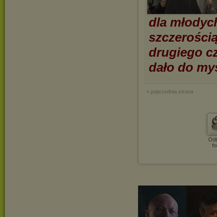
dla młodyc
szczerości
drugiego cz
dało do myś
« poprzednia strona
Odt
fo