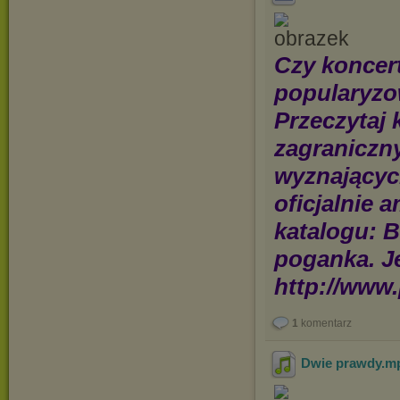
Czy koncer
popularyzow
Przeczytaj 
zagraniczny
wyznających
oficjalnie 
katalogu: B
poganka. Je
http://www.
1
komentarz
Dwie prawdy
.m