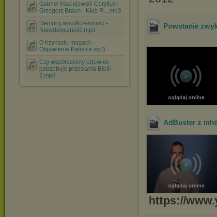
Gabriel Maciejewski Coryllus i
Grzegorz Braun - Klub R....mp3
Demony współczesności -
Powstanie zwyk
Niewdzięczność.mp3
O trzynastu magach -
Objawienie Pańskie.mp3
Czy współczesny człowiek
potrzebuje przesłania Biblii
2.mp3
oglądaj online
AdBuster z inh
oglądaj online
https://www