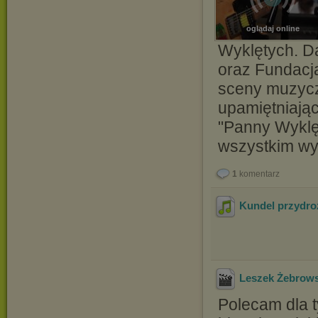
oglądaj online
Wyklętych. D
oraz Fundacja
sceny muzyczn
upamiętniają
"Panny Wyklę
wszystkim wyj
1
komentarz
Kundel przydro
Leszek Żebrows
Polecam dla t