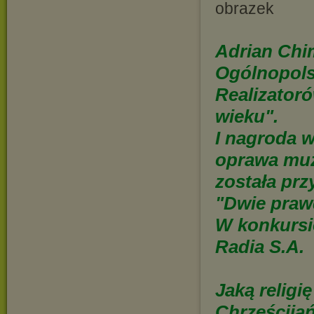
Adrian Chim
Ogólnopols
Realizator
wieku".
I nagroda w
oprawa muz
została pr
"Dwie praw
W konkursie
Radia S.A.
Jaką religi
Chrześcija