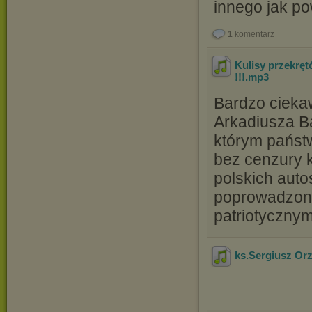
innego jak po
1
komentarz
Kulisy przekręt
!!!
.mp3
Bardzo cieka
Arkadiusza B
którym państw
bez cenzury k
polskich auto
poprowadzona
patriotycznym
ks.Sergiusz Or