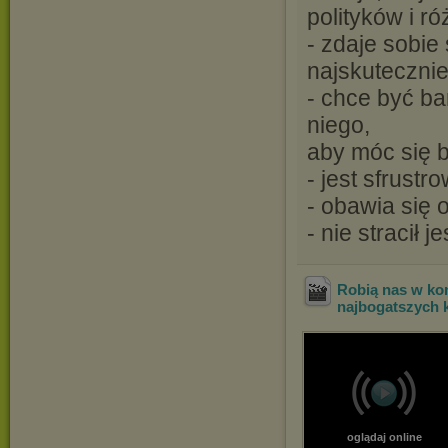
polityków i r
- zdaje sobie
najskuteczniej
- chce być ba
niego,
aby móc się b
- jest sfrust
- obawia się 
- nie stracił 
Robią nas w kon
najbogatszych 
oglądaj online