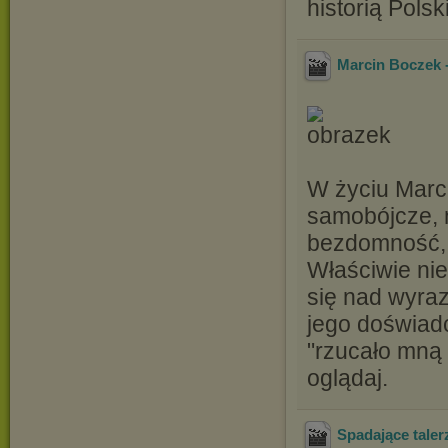
historią Polsk
Marcin Boczek 
W życiu Marc
samobójcze, n
bezdomność, 
Właściwie nie
się nad wyraz
jego doświad
"rzucało mną 
oglądaj.
Spadające taler