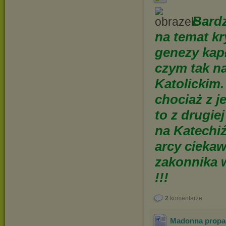
Bardz
na temat kr
genezy kap
czym tak n
Katolickim
chociaż z j
to z drugie
na Katechiź
arcy ciekaw
zakonnika 
!!!
2
komentarze
Madonna propag