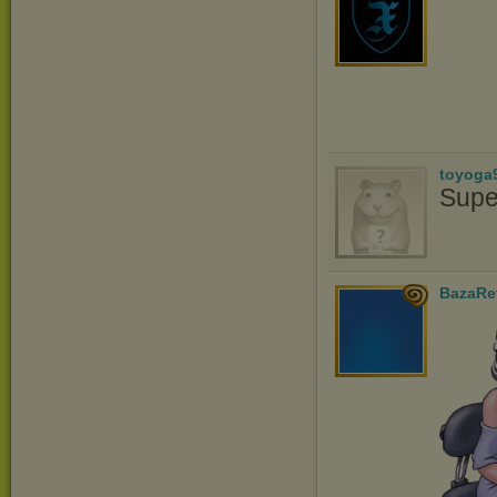
toyoga
Supe
BazaRe