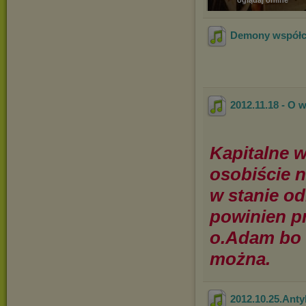
oglądaj online
Demony współcz
2012.11.18 - O 
Kapitalne w
osobiście n
w stanie od
powinien p
o.Adam bo 
można.
2012.10.25.Ant