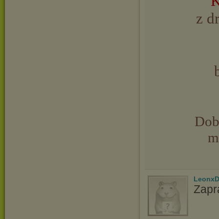
K
z d
Dob
m
LeonxD
Zapr