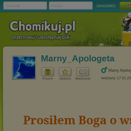
Chomik
Hasło
zapomniałem
Marny_Apologeta
Marny Apolo
widziany: 17.01.2
Prezent
Ulubiony
Wiadomość