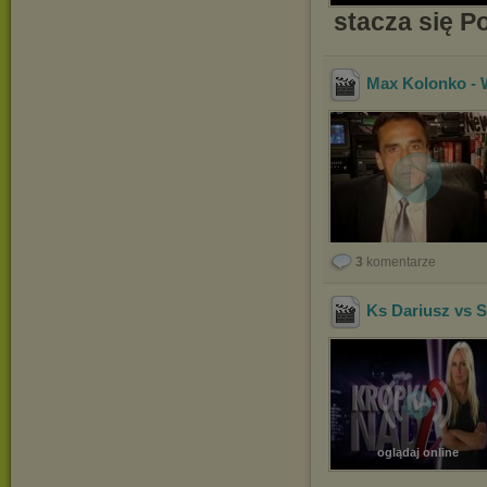
stacza się P
Max Kolonko -
3
komentarze
Ks Dariusz vs S
oglądaj online