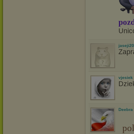
pozd
Unic
jaseji2
Zapr
vjesiek
Dzie
Deebra
po