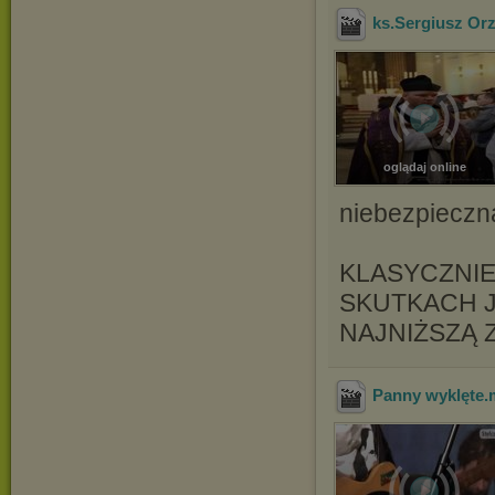
ks.Sergiusz Or
oglądaj online
niebezpieczn
KLASYCZNIE
SKUTKACH J
NAJNIŻSZĄ 
Panny wyklęte
.