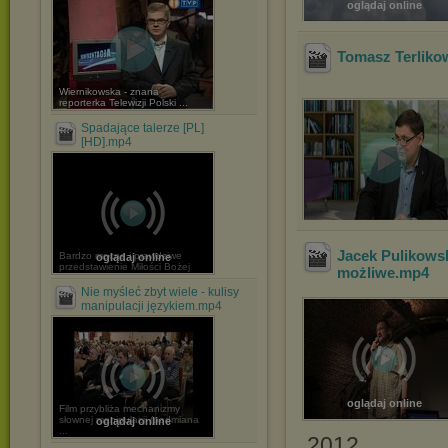
oglądaj online
Tomasz Terliko
Wiernikowska - znana
reporterka Telewizji Polski ...
Spadające talerze [PL]
[HD].mp4
Jacek Pulikowsk
Bardzo mocne i prawdziwe
oglądaj online
przedstawienie Miłości Bożej
możliwe
.mp4
Nie myśleć zbyt wiele - kulisy
manipulacji językiem.mp4
oglądaj online
Film przybliża mechanizmy
słownej manipulacji (podmiana
oglądaj online
...
2012