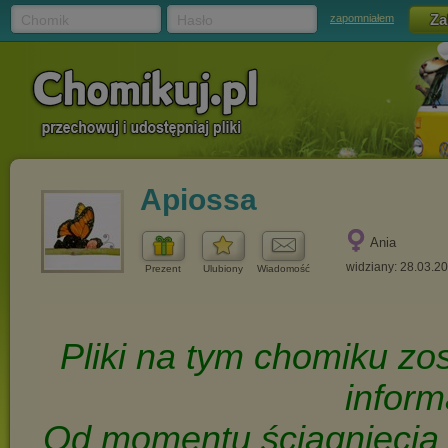
Chomik
Hasło
zapomniałem
Apiossa
Ania
widziany: 28.03.2
Prezent
Ulubiony
Wiadomość