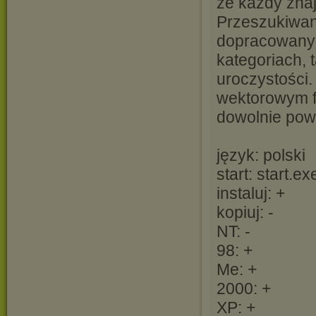
że każdy znaj
Przeszukiwan
dopracowany p
kategoriach, t
uroczystości.
wektorowym f
dowolnie powi
język: polski
start: start.ex
instaluj: +
kopiuj: -
NT: -
98: +
Me: +
2000: +
XP: +