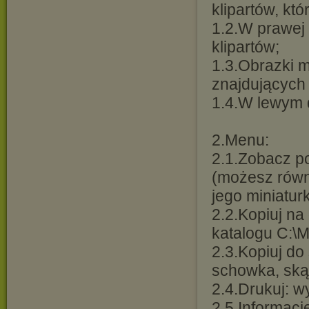
klipartów, któ
1.2.W prawej 
klipartów;
1.3.Obrazki m
znajdujących
1.4.W lewym 
2.Menu:
2.1.Zobacz p
(możesz równ
jego miniatur
2.2.Kopiuj na
katalogu C:\M
2.3.Kopiuj d
schowka, ską
2.4.Drukuj: 
2.5.Informacj