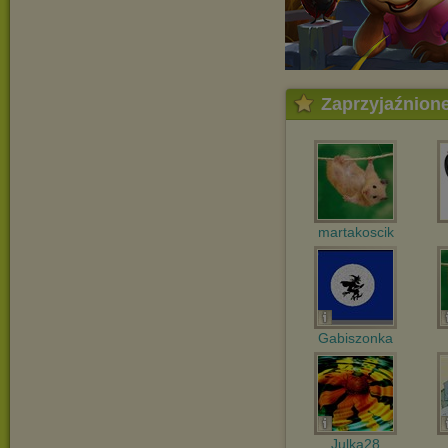
Zaprzyjaźnion
martakoscik
Gabiszonka
Julka28