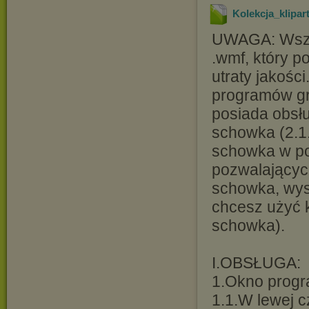
Kolekcja_klipa
UWAGA: Wszys
.wmf, który p
utraty jakośc
programów gra
posiada obsłu
schowka (2.1
schowka w po
pozwalających
schowka, wys
chcesz użyć k
schowka).
I.OBSŁUGA:
1.Okno progr
1.1.W lewej c