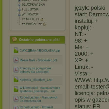
SŁUCHOWISKA
język: polski
TELEDYSKI
start: Darmo
WIERSZYKI
zz MOJE zz
instaluj: +
zz WASZE zz
kopiuj: -
NT: -
Ostatnio pobierane pliki
98: +
Me: +
ĆWICZENIA PIĘCIOLATKA.zip
2000: +
XP: +
Mosse Kate - Grobowiec.pdf
Linux: -
Przepisy na pomysłowe
potrawy dla dzieci.pdf
Vista: -
WWW: http://
Kolekcja_klipartow_1.rar
email: tester
W Literolandii - nauka czytania
sylabami i pisania po ....rar
licencja: pełn
Robert Ludlum - Manuskrypt
opis w gazeci
Chancellora.pdf
status: PR
Robert Ludlum - Protokół