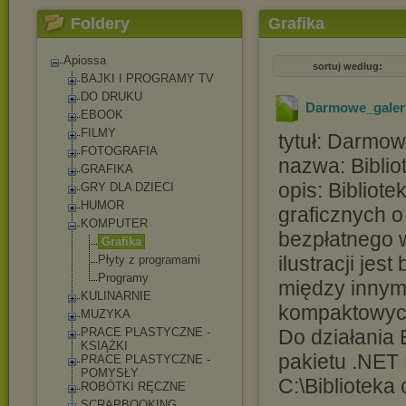
Foldery
Grafika
Apiossa
sortuj według:
BAJKI I PROGRAMY TV
DO DRUKU
Darmowe_galer
EBOOK
FILMY
tytuł: Darmo
FOTOGRAFIA
nazwa: Biblio
GRAFIKA
opis: Bibliot
GRY DLA DZIECI
HUMOR
graficznych o 
KOMPUTER
bezpłatnego 
Grafika
ilustracji je
Płyty z programami
Programy
między innym
KULINARNIE
kompaktowych
MUZYKA
PRACE PLASTYCZNE -
Do działania 
KSIĄŻKI
pakietu .NET
PRACE PLASTYCZNE -
POMYSŁY
C:\Bibliotek
ROBÓTKI RĘCZNE
SCRAPBOOKING