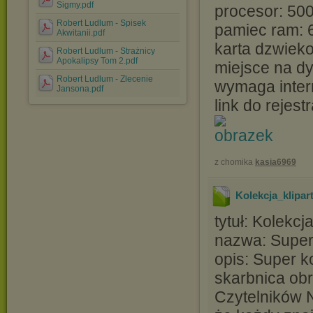
Sigmy.pdf
procesor: 50
Robert Ludlum - Spisek
pamiec ram: 
Akwitanii.pdf
karta dzwieko
Robert Ludlum - Strażnicy
Apokalipsy Tom 2.pdf
miejsce na d
Robert Ludlum - Zlecenie
wymaga inter
Jansona.pdf
link do rejestr
z chomika
kasia6969
Kolekcja_klipa
tytuł: Kolekc
nazwa: Super
opis: Super k
skarbnica ob
Czytelników 