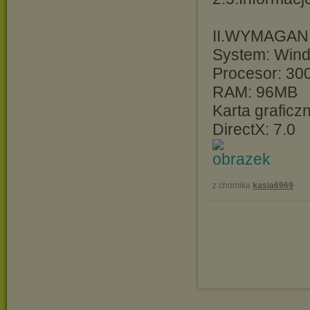
II.WYMAGAN
System: Win
Procesor: 3
RAM: 96MB
Karta graficz
DirectX: 7.0
z chomika
kasia6969