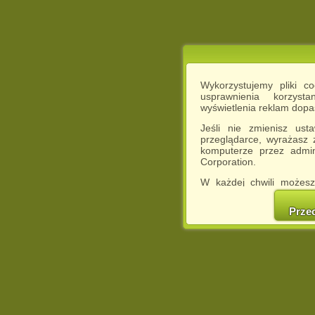
Wykorzystujemy pliki c
usprawnienia korzyst
wyświetlenia reklam dop
Jeśli nie zmienisz ust
przeglądarce, wyrażasz
komputerze przez admin
Corporation.
W każdej chwili możesz
cookies w swojej przeglą
w naszej Pol
Prze
http://chomikuj.pl/Polity
Jednocześnie informuje
może spowodować ogr
Chomikuj.pl.
W przypadku braku twojej
prosimy o opuszczenie se
Wykorzystanie plików c