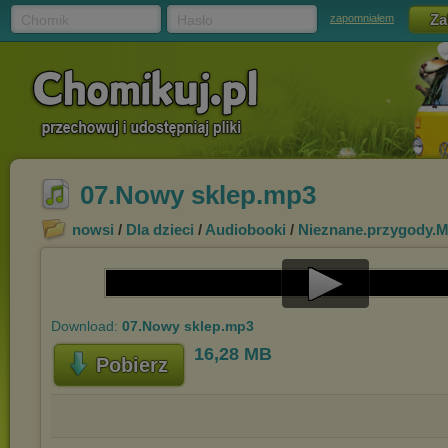
Chomik
Hasło
zapomniałem
07.Nowy sklep.mp3
nowsi
/
Dla dzieci
/
Audiobooki
/
Nieznane.przygody.M
Play
Download:
07.Nowy sklep.mp3
Video
16,28 MB
Pobierz