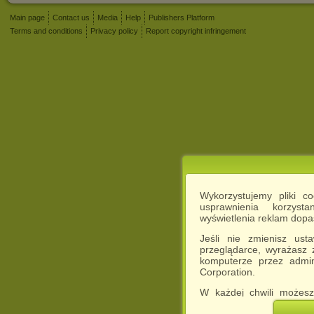
Main page
Contact us
Media
Help
Publishers Platform
Terms and conditions
Privacy policy
Report copyright infringement
Wykorzystujemy pliki c
usprawnienia korzyst
wyświetlenia reklam dop
Jeśli nie zmienisz ust
przeglądarce, wyrażasz
komputerze przez admin
Corporation.
W każdej chwili możesz
cookies w swojej przeglą