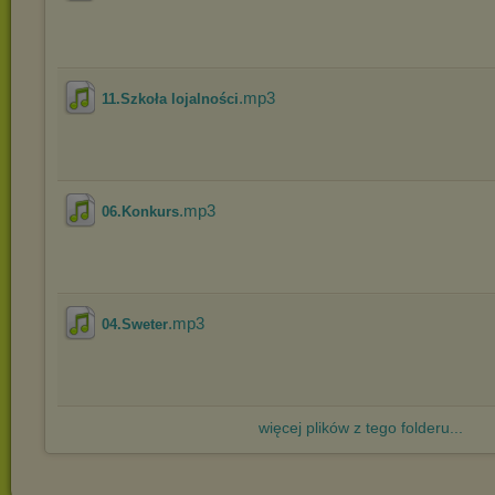
.mp3
11.Szkoła lojalności
.mp3
06.Konkurs
.mp3
04.Sweter
więcej plików z tego folderu...