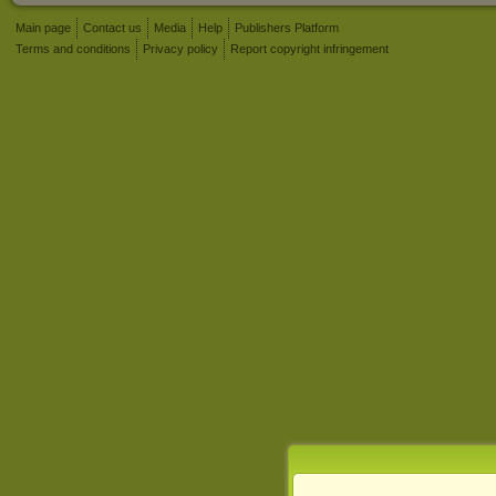
Main page
Contact us
Media
Help
Publishers Platform
Terms and conditions
Privacy policy
Report copyright infringement