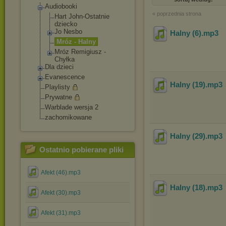
Audiobooki
« poprzednia strona
Hart John-Ostatnie
dziecko
Jo Nesbo
Halny (6)
.mp3
Mróz - Halny
Mróz Remigiusz -
Chyłka
Dla dzieci
Evanescence
Halny (19)
.mp3
Playlisty
Prywatne
Warblade wersja 2
zachomikowane
Halny (29)
.mp3
Ostatnio pobierane pliki
Afekt (46).mp3
Halny (18)
.mp3
Afekt (30).mp3
Afekt (31).mp3