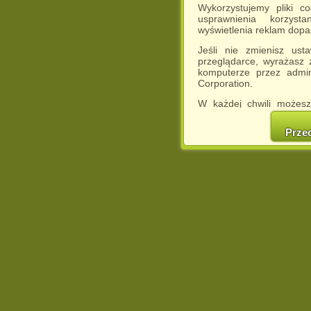
Wykorzystujemy pliki c
usprawnienia korzyst
wyświetlenia reklam dop
Jeśli nie zmienisz ust
przeglądarce, wyrażasz
komputerze przez admin
Corporation.
W każdej chwili możesz
cookies w swojej przeglą
w naszej Pol
Prze
http://chomikuj.pl/Polity
Jednocześnie informuje
może spowodować ogr
Chomikuj.pl.
W przypadku braku twojej
prosimy o opuszczenie se
Wykorzystanie plików c
(dostosowanie reklam do
działań marketingowych).
Wyrażenie sprzeciwu spo
będzie dopasowana do Tw
wyświetlona przypadkowo