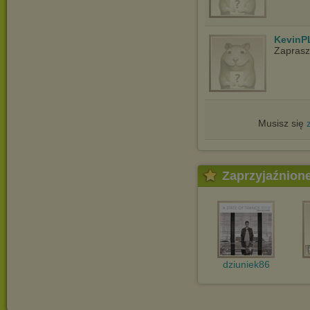
KevinP
Zapras
Musisz się
Zaprzyjaźnion
dziuniek86