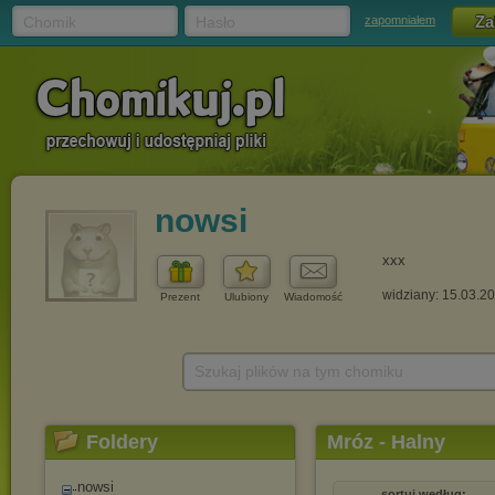
Chomik
Hasło
zapomniałem
nowsi
xxx
widziany: 15.03.2
Prezent
Ulubiony
Wiadomość
Szukaj plików na tym chomiku
Foldery
Mróz - Halny
nowsi
sortuj według: