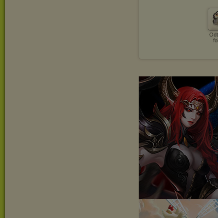
Odt
fo