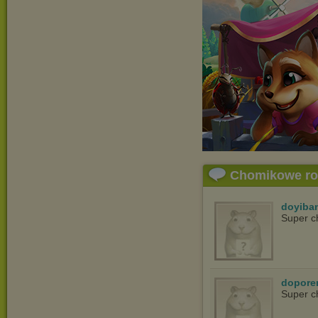
Chomikowe r
doyiba
Super c
dopore
Super c