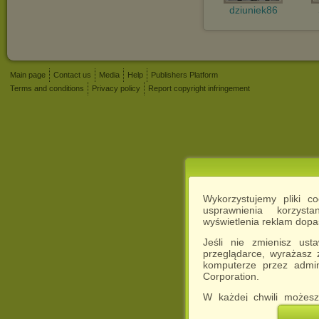
dziuniek86
Main page
Contact us
Media
Help
Publishers Platform
Terms and conditions
Privacy policy
Report copyright infringement
Wykorzystujemy pliki c
usprawnienia korzyst
wyświetlenia reklam dop
Jeśli nie zmienisz ust
przeglądarce, wyrażasz
komputerze przez admin
Corporation.
W każdej chwili możesz
cookies w swojej przeglą