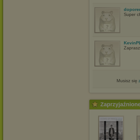
dopore
Super c
KevinP
Zapras
Musisz się
Zaprzyjaźnion