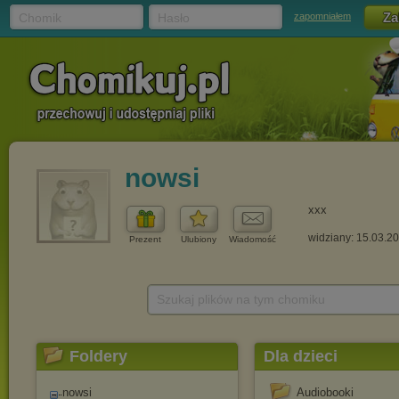
Chomik
Hasło
zapomniałem
nowsi
xxx
widziany: 15.03.2
Prezent
Ulubiony
Wiadomość
Szukaj plików na tym chomiku
Foldery
Dla dzieci
nowsi
Audiobooki