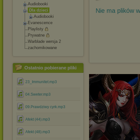
Audiobooki
Nie ma plików w
Dla dzieci
Audiobooki
Evanescence
Playlisty
Prywatne
Warblade wersja 2
zachomikowane
Ostatnio pobierane pliki
23_Immunitet.mp3
04.Sweter.mp3
09.Prawdziwy cyrk.mp3
Afekt (44).mp3
Afekt (48).mp3