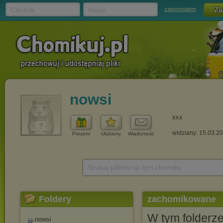
Chomik
Hasło
zapomniałem
nowsi
xxx
widziany: 15.03.2
Prezent
Ulubiony
Wiadomość
Szukaj plików na tym chomiku
Foldery
zachomikowane
W tym folderz
nowsi