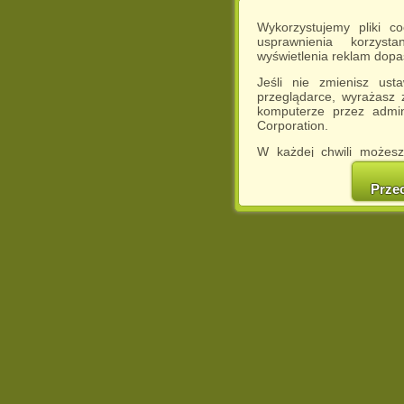
Wykorzystujemy pliki c
usprawnienia korzyst
wyświetlenia reklam dop
Jeśli nie zmienisz ust
przeglądarce, wyrażasz
komputerze przez admin
Corporation.
W każdej chwili możesz
cookies w swojej przeglą
w naszej Pol
Prze
http://chomikuj.pl/Polity
Jednocześnie informuje
może spowodować ogr
Chomikuj.pl.
W przypadku braku twojej
prosimy o opuszczenie se
Wykorzystanie plików c
(dostosowanie reklam do
działań marketingowych).
Wyrażenie sprzeciwu spo
będzie dopasowana do Tw
wyświetlona przypadkowo