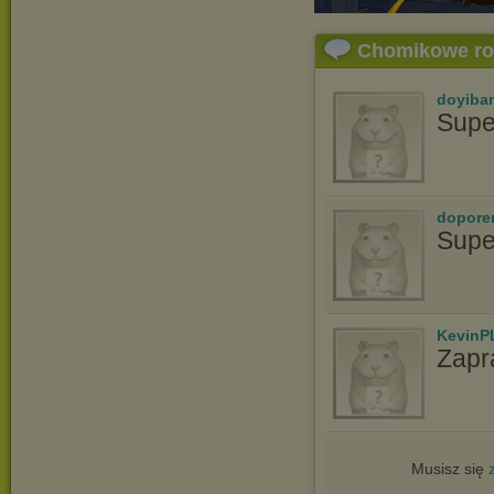
Chomikowe r
doyiba
Supe
dopore
Supe
KevinP
Zapr
Musisz się