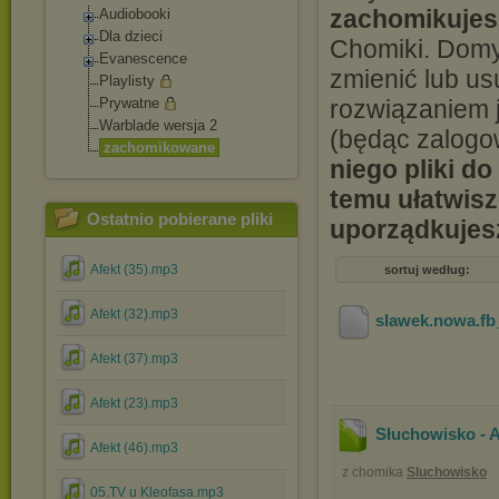
zachomikujes
Audiobooki
Dla dzieci
Chomiki. Domyś
Evanescence
zmienić lub us
Playlisty
Prywatne
rozwiązaniem j
Warblade wersja 2
(będąc zalogo
zachomikowane
niego pliki d
temu ułatwisz
Ostatnio pobierane pliki
uporządkujesz
Afekt (35).mp3
sortuj według:
Afekt (32).mp3
slawek.nowa.fb_
Afekt (37).mp3
Afekt (23).mp3
Słuchowisko - A
Afekt (46).mp3
z chomika
Sluchowisko
05.TV u Kleofasa.mp3