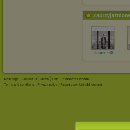
Zaprzyjaźnion
dziuniek86
Main page
Contact us
Media
Help
Publishers Platform
Terms and conditions
Privacy policy
Report copyright infringement