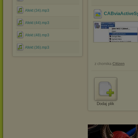
Afekt (34).mp3
CABviaActiveS
Afekt (44).mp3
Afekt (48).mp3
Afekt (36).mp3
z chomika
Citizen
Dodaj plik