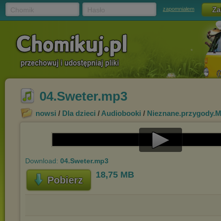
Chomik
Hasło
zapomniałem
04.Sweter.mp3
nowsi
/
Dla dzieci
/
Audiobooki
/
Nieznane.przygody.M
Play
Download:
04.Sweter.mp3
Video
18,75 MB
Pobierz