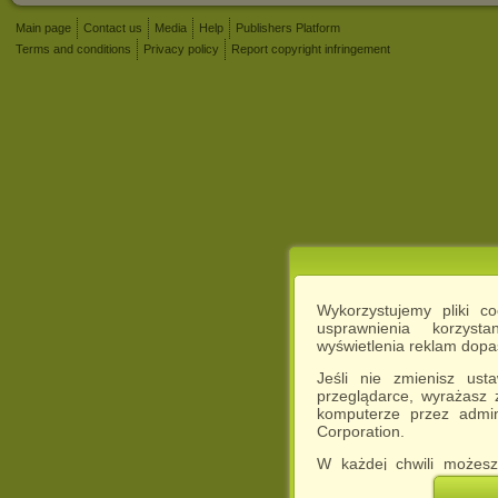
Main page
Contact us
Media
Help
Publishers Platform
Terms and conditions
Privacy policy
Report copyright infringement
Wykorzystujemy pliki c
usprawnienia korzyst
wyświetlenia reklam dop
Jeśli nie zmienisz ust
przeglądarce, wyrażasz
komputerze przez admin
Corporation.
W każdej chwili możesz
cookies w swojej przeglą