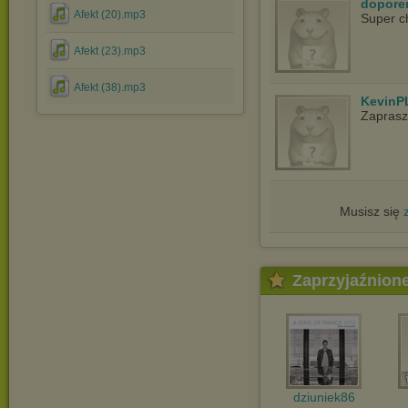
dopore
Afekt (20).mp3
Super c
Afekt (23).mp3
Afekt (38).mp3
KevinP
Zapras
Musisz się
Zaprzyjaźnion
dziuniek86