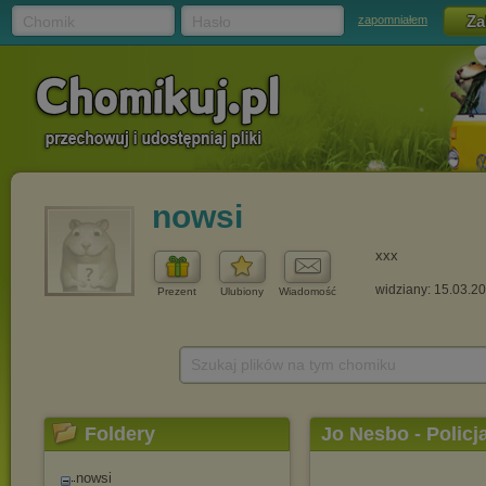
Chomik
Hasło
zapomniałem
nowsi
xxx
widziany: 15.03.2
Prezent
Ulubiony
Wiadomość
Szukaj plików na tym chomiku
Foldery
Jo Nesbo - Policj
nowsi