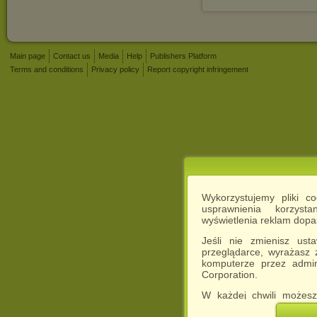
Main page
Contact us
Media
Help
Publishers Platform
Terms and conditions
Privacy policy
Report copyright infringement
Wykorzystujemy pliki c
usprawnienia korzyst
wyświetlenia reklam dop
Jeśli nie zmienisz ust
przeglądarce, wyrażasz
komputerze przez admin
Corporation.
W każdej chwili możesz
cookies w swojej przeglą