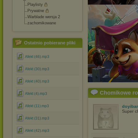
Playlisty
Prywatne
Warblade wersja 2
zachomikowane
Ostatnio pobierane pliki
Afekt (46).mp3
Afekt (30).mp3
Afekt (40).mp3
Chomikowe r
Afekt (4).mp3
Afekt (11).mp3
doyiba
Super c
Afekt (31).mp3
Afekt (42).mp3