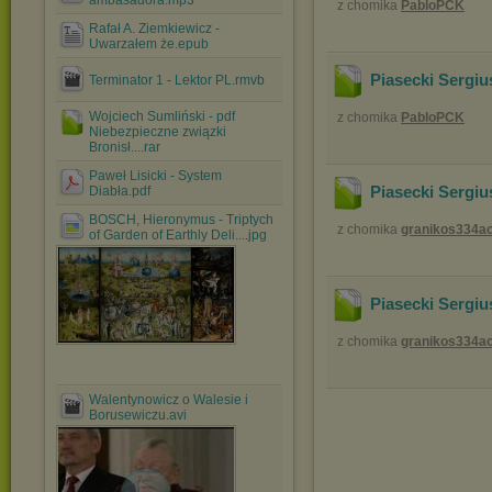
ambasadora.mp3
z chomika
PabloPCK
Rafał A. Ziemkiewicz -
Uwarzałem że.epub
Piasecki Sergiu
Terminator 1 - Lektor PL.rmvb
Wojciech Sumliński - pdf
z chomika
PabloPCK
Niebezpieczne związki
Bronisł....rar
Paweł Lisicki - System
Piasecki Sergiu
Diabła.pdf
BOSCH, Hieronymus - Triptych
z chomika
granikos334a
of Garden of Earthly Deli....jpg
Piasecki Sergius
z chomika
granikos334a
Walentynowicz o Walesie i
Borusewiczu.avi