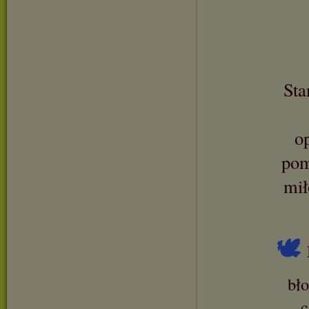
Sta
o
pom
mił
🕊
bł