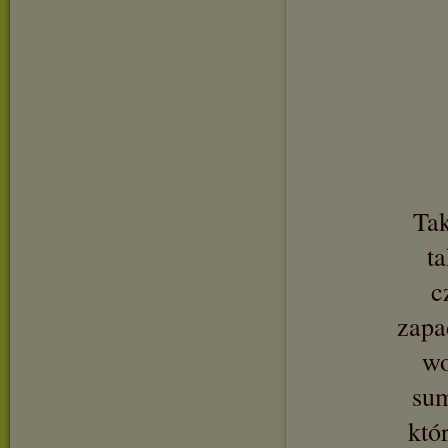
Tak
ta
c
zapa
wo
sum
któ