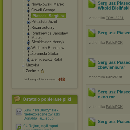
Sergiusz Piasec
Nowakowski Marek
Witold Bieliński
Orwell George
Piasecki Sergiusz
z chomika
TOMI-3231
Piłsudski Józef
Różni autorzy
Sergiusz Piasec
Rymkiewicz Jarosław
Marek
Sienkiewicz Henryk
z chomika
PabloPCK
Wildstein Bronisław
Żeromski Stefan
Ziemkiewicz Rafał
Sergiusz Piaseck
Muzyka
zbawienia
.rar
Zanim z
z chomika
PabloPCK
Pokazuj foldery i treści
Sergiusz Piaseck
okno
.rar
Ostatnio pobierane pliki
z chomika
PabloPCK
Sumlinski Budzynski -
Niebezpieczne zwiazki
Donalda Tu....epub
Sergiusz Piaseck
04-Rejtan, czyli raport