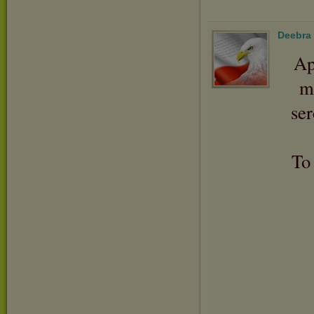
Deebra
Ap
m
se
To