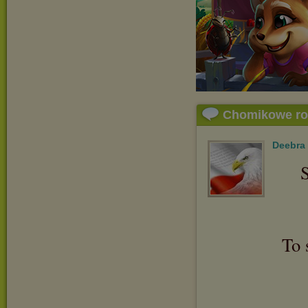
Chomikowe r
Deebra
S
To 