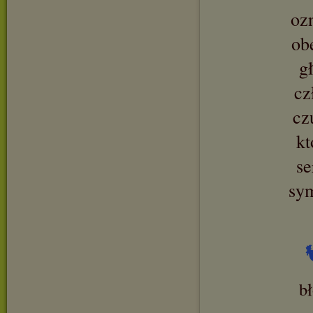
oz
ob
g
cz
cz
kt
se
sy
b