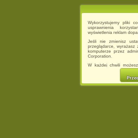
Wykorzystujemy pliki c
usprawnienia korzyst
wyświetlenia reklam dop
Jeśli nie zmienisz ust
przeglądarce, wyrażasz
komputerze przez admin
Corporation.
W każdej chwili możesz
cookies w swojej przeglą
w naszej Pol
Prze
http://chomikuj.pl/Polity
Jednocześnie informuje
może spowodować ogr
Chomikuj.pl.
W przypadku braku twojej
prosimy o opuszczenie se
Wykorzystanie plików c
(dostosowanie reklam do
działań marketingowych).