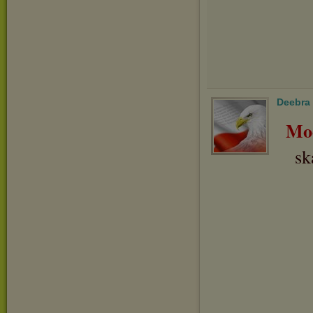
Deebra
Mo
sk