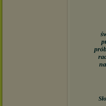
ś
p
prób
ra
na
Sł