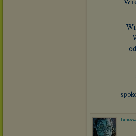
Wia
Wi
W
od
spok
Tonowa