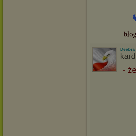
bło
Deebra
kard
- ż