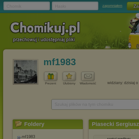
Chomik
Hasło
zapomniałem
mf1983
widziany: dzisiaj o
Prezent
Ulubiony
Wiadomość
Szukaj plików na tym chomiku
Foldery
Piasecki Sergiusz
mf1983
sortuj według: