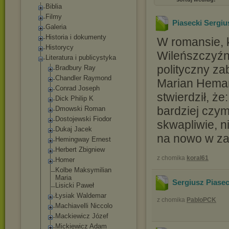
Biblia
Filmy
Piasecki Sergiu
Galeria
Historia i dokumenty
W romansie, 
Historycy
Wileńszczyźni
Literatura i publicystyka
polityczny za
Bradbury Ray
Chandler Raymond
Marian Hemar
Conrad Joseph
stwierdził, że
Dick Philip K
bardziej czym
Dmowski Roman
Dostojewski Fiodor
skwapliwie, 
Dukaj Jacek
na nowo w zai
Hemingway Ernest
Herbert Zbigniew
z chomika
koral61
Homer
Kolbe Maksymilian
Maria
Sergiusz Piasec
Lisicki Paweł
Łysiak Waldemar
z chomika
PabloPCK
Machiavelli Niccolo
Mackiewicz Józef
Mickiewicz Adam