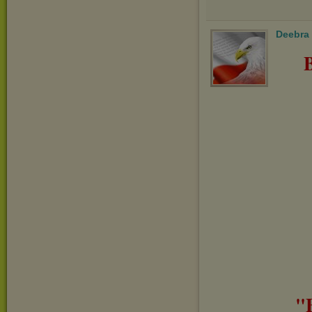
Deebra
"