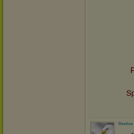
P
Sp
Deebra