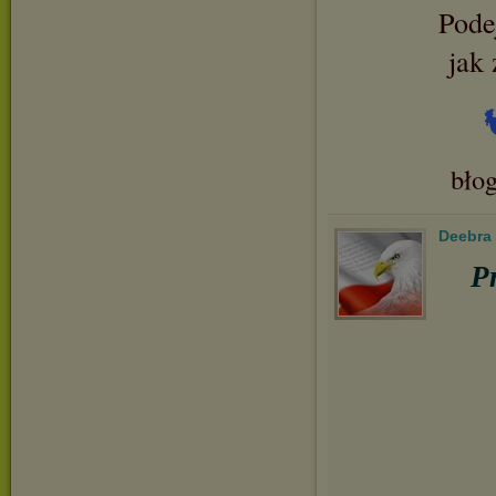
Podej
jak 
bło
Deebra
P