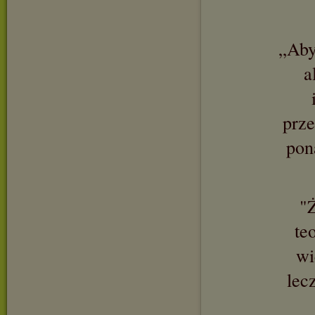
„Aby
a
prze
pon
"Ż
te
wi
lec