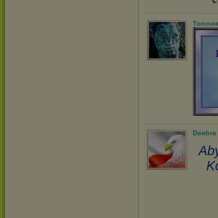
Tonowa
Deebra
Aby
K