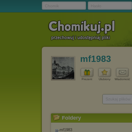
Chomik
Hasło
mf1983
Prezent
Ulubiony
Wiadomość
Szukaj plików
Foldery
mf1983