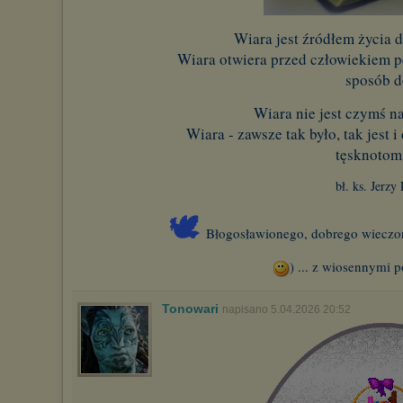
Wiara jest źródłem życia 
Wiara otwiera przed człowiekiem p
sposób d
Wiara nie jest czymś n
Wiara - zawsze tak było, tak jest 
tęsknotom
bł. ks. Jerzy
🕊
Błogosławionego, dobrego wieczor
) ... z wiosennymi
Tonowari
napisano 5.04.2026 20:52