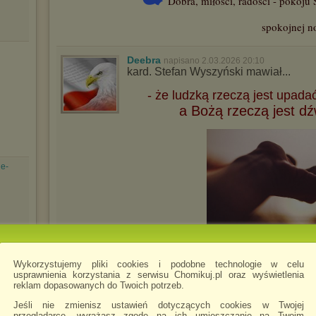
Dobra, miłości, radości - pokoju
spokojnej n
Deebra
napisano 2.03.2026 20:10
kard. Stefan Wyszyński mawiał...
- że ludzką rzeczą jest upada
a Bożą rzeczą jest dź
he-
Wykorzystujemy pliki cookies i podobne technologie w celu
usprawnienia korzystania z serwisu Chomikuj.pl oraz wyświetlenia
Przez noc – dro
reklam dopasowanych do Twoich potrzeb.
Przez wątpienie
Jeśli nie zmienisz ustawień dotyczących cookies w Twojej
przeglądarce, wyrażasz zgodę na ich umieszczanie na Twoim