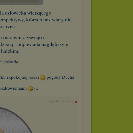
dla człowieka wierzącego.
erspektywy, których bez wiary nie
ostrzec.
arzuconym z zewnątrz.
i dzisiaj - odpowiada najgłębszym
 ludzkim.
 Popiełuszko
ku i spokojnej nocki
pogody Ducha
 pozdrowieniami
) ...
zgłoś do usunięcia