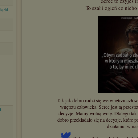
Serce to czyjeś i
To szał i ogień co niebo 
iązki
Tak jak dobro rodzi się we wnętrzu człowiek
wnętrzu człowieka. Serce jest tą przest
f
decyzje. Mamy wolną wolę. Dlatego tak w
dobro przekładało się na decyzje, które 
działaniu, w na
🕊