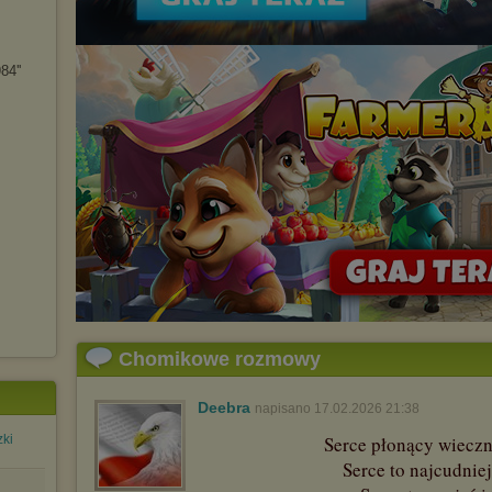
84''
Chomikowe rozmowy
Deebra
napisano 17.02.2026 21:38
zki
Serce płonący wieczn
Serce to najcudnie