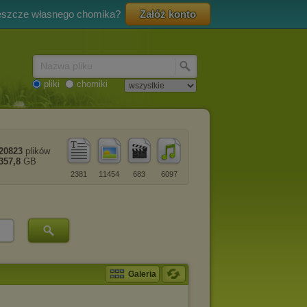
eszcze własnego chomika?
Załóż konto
Nazwa pliku
pliki
chomiki
20823
plików
357,8
GB
2381
11454
683
6097
Galeria