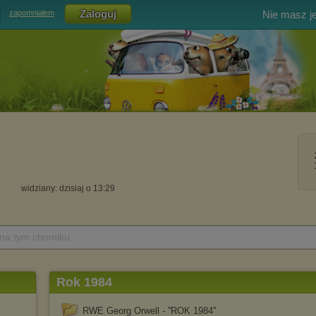
Nie masz j
zapomniałem
widziany: dzisiaj o 13:29
 na tym chomiku
Rok 1984
RWE Georg Orwell - ''ROK 1984''