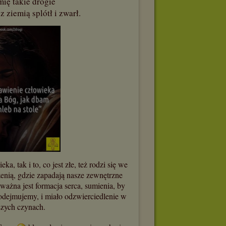
mię takie drogie
z ziemią splótł i zwarł.
a, tak i to, co jest złe, też rodzi się we
rzenią, gdzie zapadają nasze zewnętrzne
ażna jest formacja serca, sumienia, by
podejmujemy, i miało odzwierciedlenie w
szych czynach.