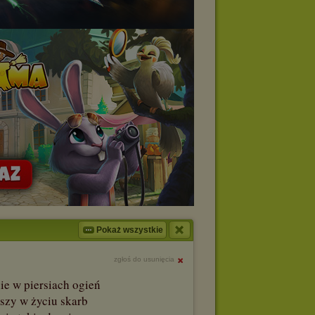
Pokaż wszystkie
zgłoś do usunięcia
ie w piersiach ogień
jszy w życiu skarb