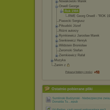
Nowakowski Marek
Orwell George
Rok 1984
RWE Georg Orwell - ''ROK 19
Piasecki Sergiusz
Piłsudski Józef
Różni autorzy
Rymkiewicz Jarosław Marek
Sienkiewicz Henryk
Wildstein Bronisław
Żeromski Stefan
Ziemkiewicz Rafał
Muzyka
Zanim z
Pokazuj foldery i treści
Ostatnio pobierane pliki
Sumlinski Budzynski - Niebezpieczne zwia
Donalda Tu....epub
04-Rejtan, czyli raport ambasadora.mp3