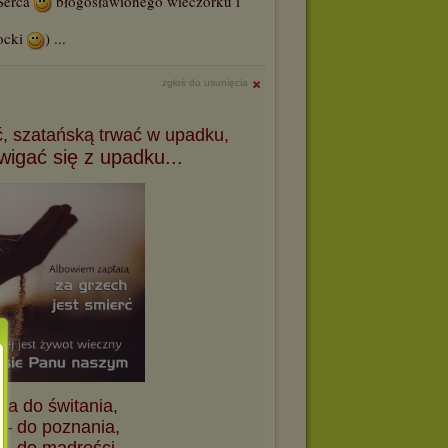
 Serca
błogosławionego wieczorku i
ocki
) ...
zgłoś do usunięcia
ć, szatańską trwać w upadku,
wigać się z upadku...
ga do świtania,
 – do poznania,