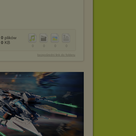
0
plików
0
KB
0
0
0
0
bezpośredni link do folderu