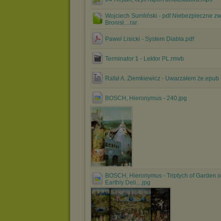
Wojciech Sumliński - pdf Niebezpieczne zw
Bronisł....rar
Paweł Lisicki - System Diabła.pdf
Terminator 1 - Lektor PL.rmvb
Rafał A. Ziemkiewicz - Uwarzałem że.epub
BOSCH, Hieronymus - 240.jpg
BOSCH, Hieronymus - Triptych of Garden o
Earthly Deli....jpg