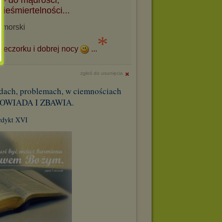
 – do mądrości,
ieśmiertelności...
morski
*
ieczorku i dobrej nocy
...
zgłoś do usunięcia
rudach, problemach, w ciemnościach
POWIADA I ZBAWIA.
edykt XVI