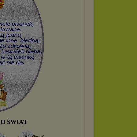
H ŚWIĄT