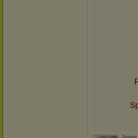
P
Sp
Deebra