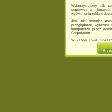
Wykorzystujemy pliki c
usprawnienia korzyst
wyświetlenia reklam dop
Jeśli nie zmienisz ust
przeglądarce, wyrażasz
komputerze przez admin
Corporation.
W każdej chwili możesz
cookies w swojej przeglą
w naszej Pol
Prze
http://chomikuj.pl/Polity
Jednocześnie informuje
może spowodować ogr
Chomikuj.pl.
W przypadku braku twojej
prosimy o opuszczenie se
Wykorzystanie plików c
(dostosowanie reklam do
działań marketingowych).
Wyrażenie sprzeciwu spo
będzie dopasowana do Tw
wyświetlona przypadkowo