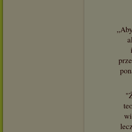
„Aby
a
prze
pon
"Ż
te
wi
lec