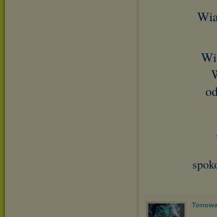
Wia
Wi
W
od
spok
Tonowa