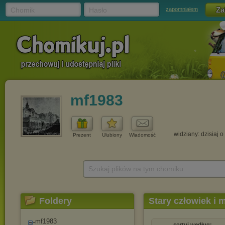
Chomik
Hasło
zapomniałem
mf1983
widziany: dzisiaj o
Prezent
Ulubiony
Wiadomość
Szukaj plików na tym chomiku
Foldery
Stary człowiek i 
mf1983
sortuj według: