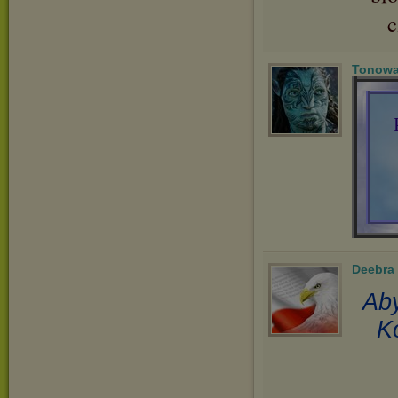
Tonowa
Deebra
Aby
K