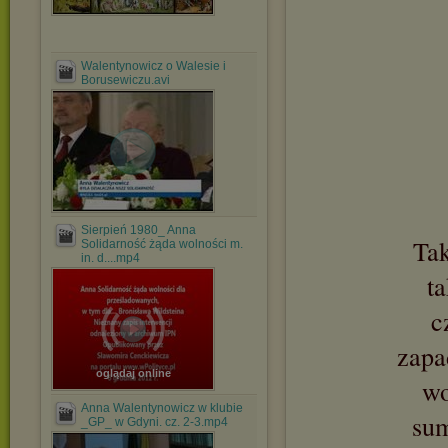
Walentynowicz o Walesie i
Borusewiczu.avi
Sierpień 1980_ Anna
Tak
Solidarność żąda wolności m.
in. d....mp4
ta
c
zapa
oglądaj online
wo
Anna Walentynowicz w klubie
sum
_GP_ w Gdyni. cz. 2-3.mp4