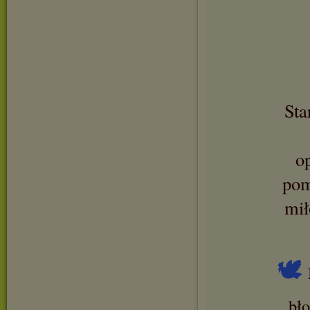
Sta
o
pom
mił
🕊
bł