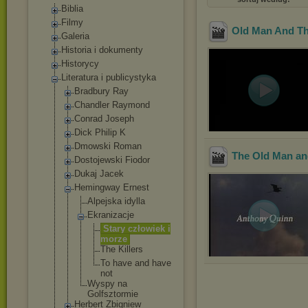
Biblia
Filmy
Old Man And T
Galeria
Historia i dokumenty
Historycy
Literatura i publicystyka
Bradbury Ray
Chandler Raymond
Conrad Joseph
Dick Philip K
Dmowski Roman
The Old Man an
Dostojewski Fiodor
Dukaj Jacek
Hemingway Ernest
Alpejska idylla
Ekranizacje
Stary człowiek i
morze
The Killers
To have and have
not
Wyspy na
Golfsztormi
e
Herbert Zbigniew