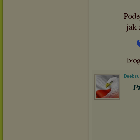
Podej
jak 
bło
Deebra
P