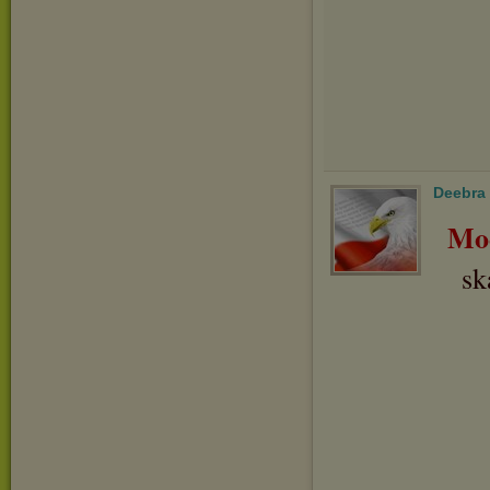
Deebra
Mo
sk