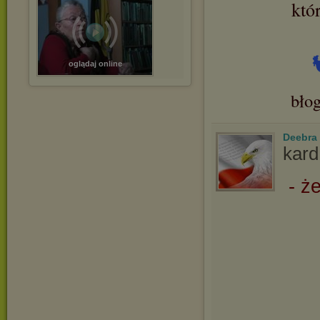
któ
oglądaj online
bło
Deebra
kard
- ż