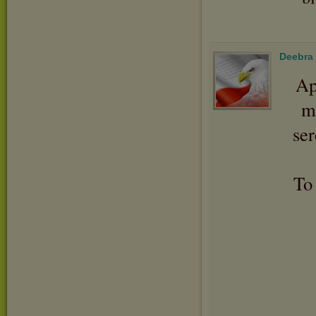
Deebra
Ap
m
se
To