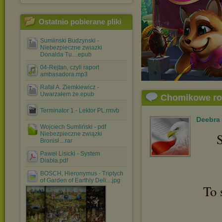
Ostatnio pobierane pliki
Sumlinski Budzynski -
Niebezpieczne zwiazki
Donalda Tu....epub
04-Rejtan, czyli raport
ambasadora.mp3
Rafał A. Ziemkiewicz -
Uwarzałem że.epub
Chomikowe r
Terminator 1 - Lektor PL.rmvb
Deebra
Wojciech Sumliński - pdf
Niebezpieczne związki
S
Bronisł....rar
Paweł Lisicki - System
Diabła.pdf
BOSCH, Hieronymus - Triptych
of Garden of Earthly Deli....jpg
To 