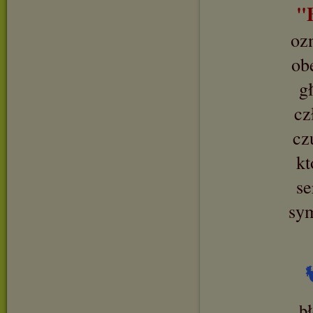
"
oz
ob
g
cz
cz
kt
se
sy
b