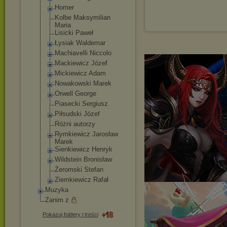
Homer
Kolbe Maksymilian
Maria
Lisicki Paweł
Łysiak Waldemar
Machiavelli Niccolo
Mackiewicz Józef
Mickiewicz Adam
Nowakowski Marek
Orwell George
Piasecki Sergiusz
Piłsudski Józef
Różni autorzy
Rymkiewicz Jarosław
Marek
Sienkiewicz Henryk
Wildstein Bronisław
Żeromski Stefan
Ziemkiewicz Rafał
Muzyka
Zanim z
Pokazuj foldery i treści