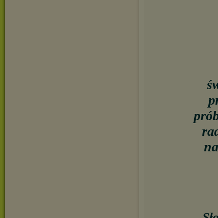
ś
p
prób
ra
na
Sł