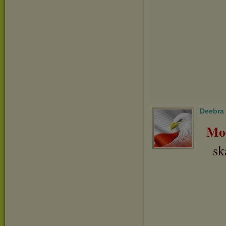
Deebra
Mo
sk