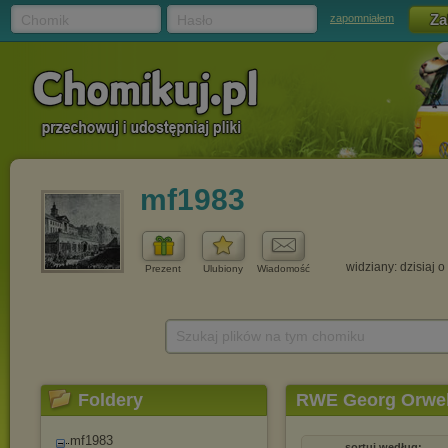
Chomik
Hasło
zapomniałem
mf1983
widziany: dzisiaj o
Prezent
Ulubiony
Wiadomość
Szukaj plików na tym chomiku
Foldery
RWE Georg Orwell 
mf1983
sortuj według: