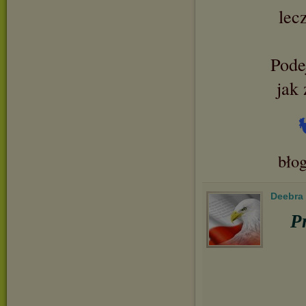
lec
Podej
jak 
bło
Deebra
P