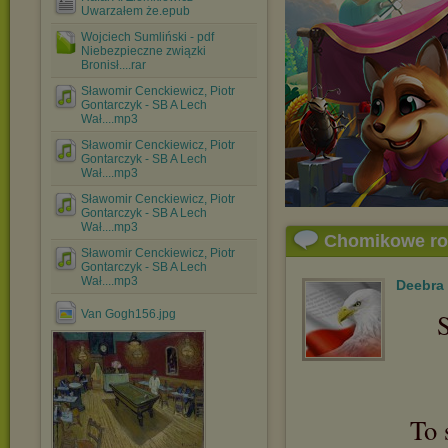
Uwarzałem że.epub
Wojciech Sumliński - pdf
Niebezpieczne związki
Bronisł....rar
Sławomir Cenckiewicz, Piotr
Gontarczyk - SB A Lech
Wał....mp3
Sławomir Cenckiewicz, Piotr
Gontarczyk - SB A Lech
Wał....mp3
Sławomir Cenckiewicz, Piotr
Gontarczyk - SB A Lech
Wał....mp3
Chomikowe r
Sławomir Cenckiewicz, Piotr
Gontarczyk - SB A Lech
Wał....mp3
Deebra
Van Gogh156.jpg
S
To 