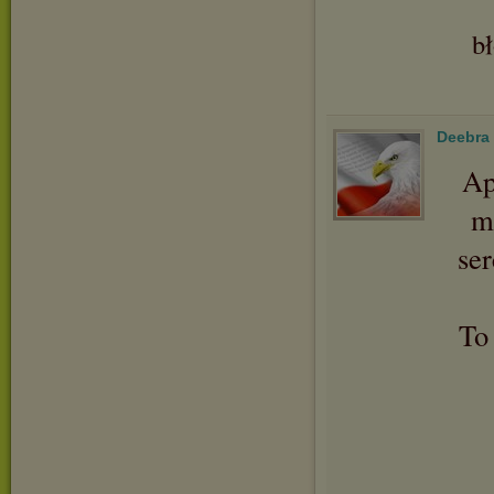
b
Deebra
Ap
m
se
To