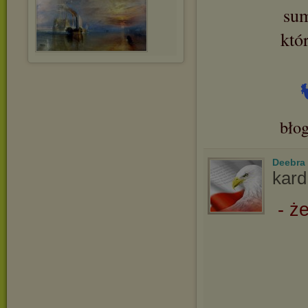
sum
któ
bło
Deebra
kard
- ż