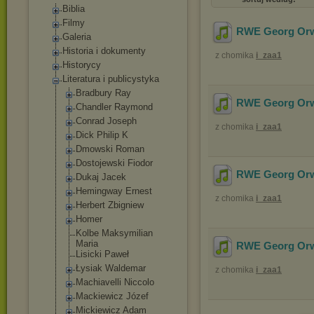
Biblia
Filmy
RWE Georg Orwel
Galeria
Historia i dokumenty
z chomika
i_zaa1
Historycy
Literatura i publicystyka
Bradbury Ray
RWE Georg Orwel
Chandler Raymond
Conrad Joseph
z chomika
i_zaa1
Dick Philip K
Dmowski Roman
Dostojewski Fiodor
RWE Georg Orwel
Dukaj Jacek
Hemingway Ernest
z chomika
i_zaa1
Herbert Zbigniew
Homer
Kolbe Maksymilian
Maria
RWE Georg Orwel
Lisicki Paweł
Łysiak Waldemar
z chomika
i_zaa1
Machiavelli Niccolo
Mackiewicz Józef
Mickiewicz Adam