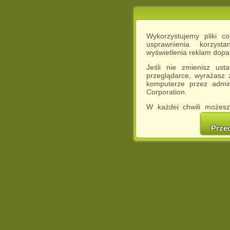
Wykorzystujemy pliki c
usprawnienia korzyst
wyświetlenia reklam dop
Jeśli nie zmienisz ust
przeglądarce, wyrażasz
komputerze przez admin
Corporation.
W każdej chwili możesz
cookies w swojej przeglą
w naszej Pol
Prze
http://chomikuj.pl/Polity
Jednocześnie informuje
może spowodować ogr
Chomikuj.pl.
W przypadku braku twojej
prosimy o opuszczenie se
Wykorzystanie plików c
(dostosowanie reklam do
działań marketingowych).