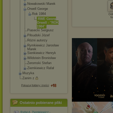
Nowakowski Marek
Orwell George
Rok 1984
Odt
fo
RWE Georg
Orwell - ''ROK
1984''
Piasecki Sergiusz
Piłsudski Józef
Różni autorzy
Rymkiewicz Jarosław
Marek
Sienkiewicz Henryk
Wildstein Bronisław
Żeromski Stefan
Ziemkiewicz Rafał
Muzyka
Zanim z
Pokazuj foldery i treści
Ostatnio pobierane pliki
Rafał A. Ziemkiewicz -