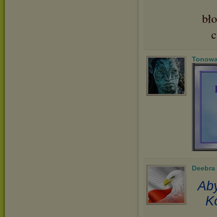
bł
Tonowa
Deebra
Aby
K