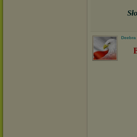
Sł
Deebra