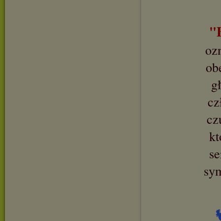
"
oz
ob
g
cz
cz
kt
se
sy