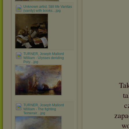
Unknown artist. Still life Vanitas
(vanity) with books....jpg
TURNER, Joseph Mallord
William - Ulysses deriding
Poly....jpg
Tak
ta
c
TURNER, Joseph Mallord
William - The fighting
zapa
Temerair....jpg
wo