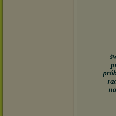
ś
p
prób
ra
na