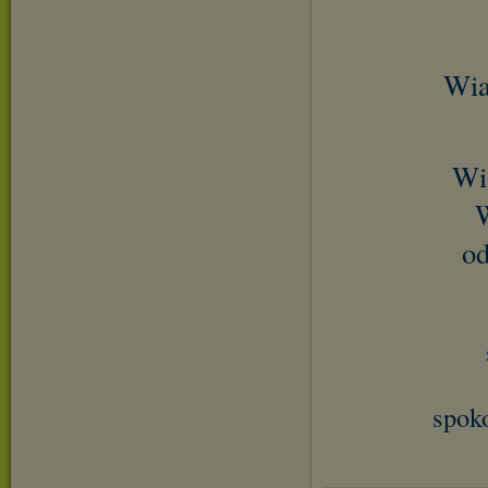
Wia
Wi
W
od
spok