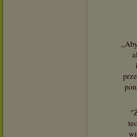
„Aby
a
prze
pon
"Ż
te
wi