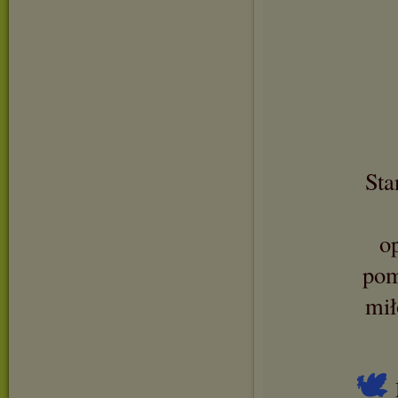
Sta
o
pom
mił
🕊