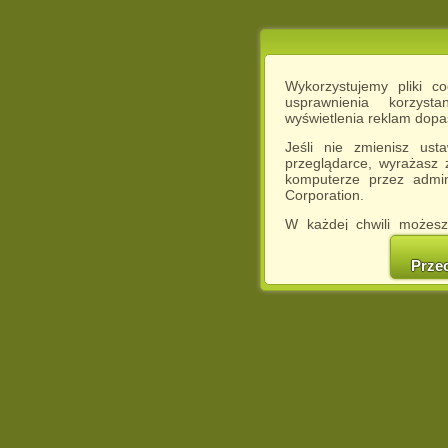
Wykorzystujemy pliki c
usprawnienia korzyst
wyświetlenia reklam dop
Jeśli nie zmienisz ust
przeglądarce, wyrażasz
komputerze przez admin
Corporation.
W każdej chwili możesz
cookies w swojej przeglą
w naszej Pol
Prze
http://chomikuj.pl/Polity
Jednocześnie informuje
może spowodować ogr
Chomikuj.pl.
W przypadku braku twojej
prosimy o opuszczenie se
Wykorzystanie plików c
(dostosowanie reklam do
działań marketingowych).