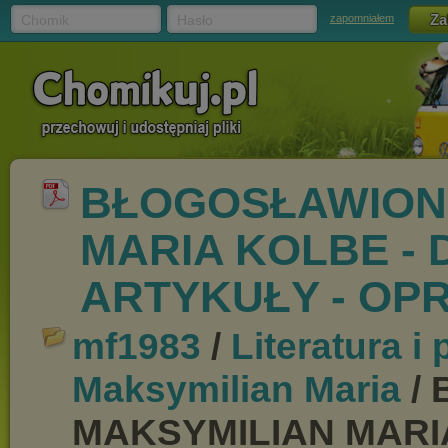
Chomik
Hasło
zapomniałem
BŁOGOSŁAWION
MARIA KOLBE -
ARTYKUŁY - OP
mf1983
/
Literatura i
Maksymilian Maria
/
MAKSYMILIAN MARI