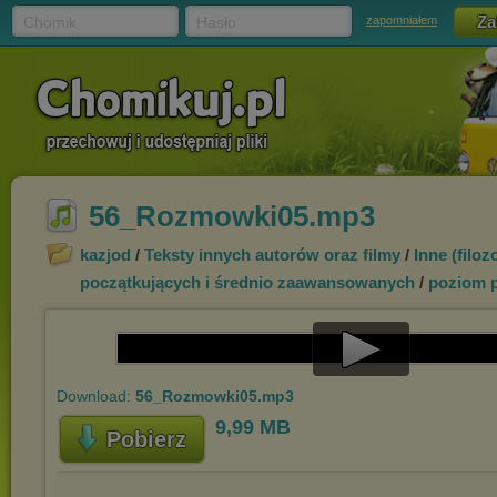
Chomik
Hasło
zapomniałem
56_Rozmowki05.mp3
kazjod
/
Teksty innych autorów oraz filmy
/
Inne (filoz
początkujących i średnio zaawan
sowanych
/
poziom 
Play
Download:
56_Rozmowki05.mp3
Video
9,99 MB
Pobierz