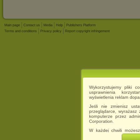
Main page
Contact us
Media
Help
Publishers Platform
Terms and conditions
Privacy policy
Report copyright infringement
Wykorzystujemy pliki c
usprawnienia korzyst
wyświetlenia reklam dop
Jeśli nie zmienisz ust
przeglądarce, wyrażasz
komputerze przez admin
Corporation.
W każdej chwili możesz
cookies w swojej przeglą