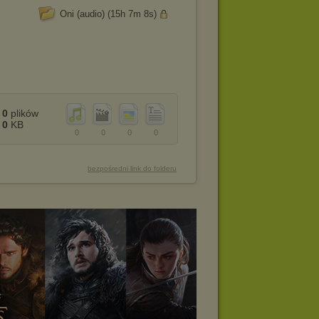
Oni (audio) (15h 7m 8s)
0
plików
0
KB
0
0
0
0
bezpośredni link do folderu