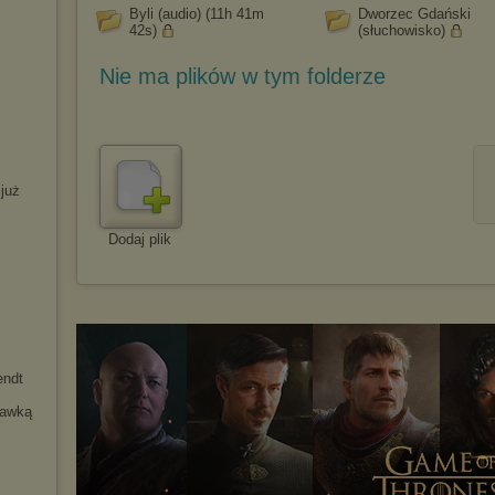
Byli (audio) (11h 41m
Dworzec Gdański
42s)
(słuchowisko)
Nie ma plików w tym folderze
 już
Dodaj plik
endt
tawką