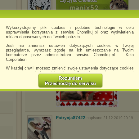
wagnerka9595
napisano 16.07.2019 18:40
Wykorzystujemy pliki cookies i podobne technologie w celu
usprawnienia korzystania z serwisu Chomikuj.pl oraz wyświetlenia
reklam dopasowanych do Twoich potrzeb.
Jeśli nie zmienisz ustawień dotyczących cookies w Twojej
przeglądarce, wyrażasz zgodę na ich umieszczanie na Twoim
komputerze przez administratora serwisu Chomikuj.pl – Kelo
Corporation.
W każdej chwili możesz zmienić swoje ustawienia dotyczące cookies
w swojej przeglądarce internetowej. Dowiedz się więcej w naszej
Polityce Prywatności -
http://chomikuj.pl/PolitykaPrywatnosci.aspx
.
Rozumiem
Przechodzę do serwisu
Jednocześnie informujemy że zmiana ustawień przeglądarki może
spowodować ograniczenie korzystania ze strony Chomikuj.pl.
W przypadku braku twojej zgody na akceptację cookies niestety
prosimy o opuszczenie serwisu chomikuj.pl.
Wykorzystanie plików cookies
przez
Zaufanych Partnerów
(dostosowanie reklam do Twoich potrzeb, analiza skuteczności działań
Patrycja87422
napisano 21.12.2019 20:19
marketingowych).
Wyrażenie sprzeciwu spowoduje, że wyświetlana Ci reklama nie
będzie dopasowana do Twoich preferencji, a będzie to reklama