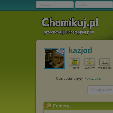
Chomik
Hasło
kazjod
Prezent
Ulubiony
Wiadomość
Opis został ukryty.
Pokaż opis
Szukaj plików
Foldery