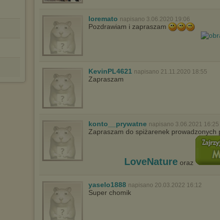
wyświetlona przypadkowo.
Istnieje możliwość zmiany ustawień przeglądarki internetowej w
loremato
napisano 3.06.2020 19:06
sposób uniemożliwiający przechowywanie plików cookies na
Pozdrawiam i zapraszam
urządzeniu końcowym. Można również usunąć pliki cookies,
dokonując odpowiednich zmian w ustawieniach przeglądarki
internetowej.
Pełną informację na ten temat znajdziesz pod adresem
http://chomikuj.pl/PolitykaPrywatnosci.aspx
.
KevinPL4621
napisano 21.11.2020 18:55
Zapraszam
konto__prywatne
napisano 3.06.2021 16:25
Zapraszam do spiżarenek prowadzonych 
LoveNature
oraz
yaselo1888
napisano 20.03.2022 16:12
Super chomik