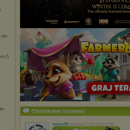
t
 (4h
ko)
gia,
Chomikowe rozmowy
manix52
napisano 27.03.2019 23:36