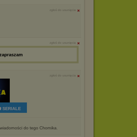
zgłoś do usunięcia
zgłoś do usunięcia
 zapraszam
zgłoś do usunięcia
 SERIALE
iadomości do tego Chomika.