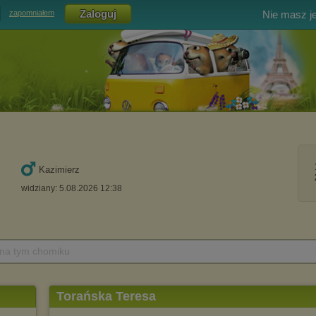
Nie masz j
zapomniałem
Kazimierz
widziany: 5.08.2026 12:38
 na tym chomiku
Torańska Teresa