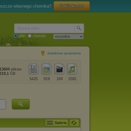
eszcze własnego chomika?
Załóż konto
Nazwa pliku
pliki
chomiki
dodatkowe uprawnienia
13604
plików
219,1
GB
5425
919
169
1592
Galeria