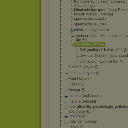
Kontrowersy
jny salon Łukasza
Adamskiego
Minął miesiąc (prof. Jerzy Rober
Nowak w Radiu Maryja)
sprawozdani
a audio
sprawozdani
a video
teksty z copyrightem
Tischner Józef, Homo sovieticus
14m 5s)
Torańska Teresa
Byli (audio) (11h 41m 42s)
Dworzec Gdański (słuchow
is
Oni (audio) (15h 7m 8s)
filozofia języka
filozofia umysłu
Fred Hoyle
Gazda
Henogr
historia (audiobooki)
historia (e-booki)
Inne (filozofia, psychologia, politolo
socjologia itp.)
Inne książki
Intelligent Design
Lepka