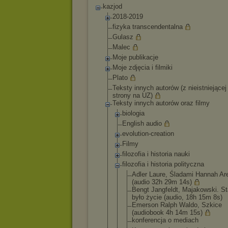
kazjod
2018-2019
fizyka transcendentalna
Gulasz
Malec
Moje publikacje
Moje zdjęcia i filmiki
Plato
Teksty innych autorów (z nieistniejącej
strony na UZ)
Teksty innych autorów oraz filmy
biologia
English audio
evolution-crea
tion
Filmy
filozofia i historia nauki
filozofia i historia polityczna
Adler Laure, Śladami Hannah Ar
(audio 32h 29m 14s)
Bengt Jangfeldt, Majakowski. S
było życie (audio, 18h 15m 8s)
Emerson Ralph Waldo, Szkice
(audiobook 4h 14m 15s)
konferencja o mediach