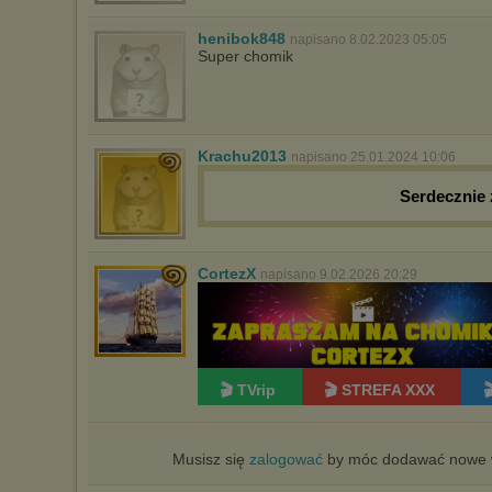
henibok848
napisano 8.02.2023 05:05
Super chomik
Krachu2013
napisano 25.01.2024 10:06
Serdecznie
CortezX
napisano 9.02.2026 20:29
🎬 TVrip
🎬 STREFA XXX

Musisz się
zalogować
by móc dodawać nowe w