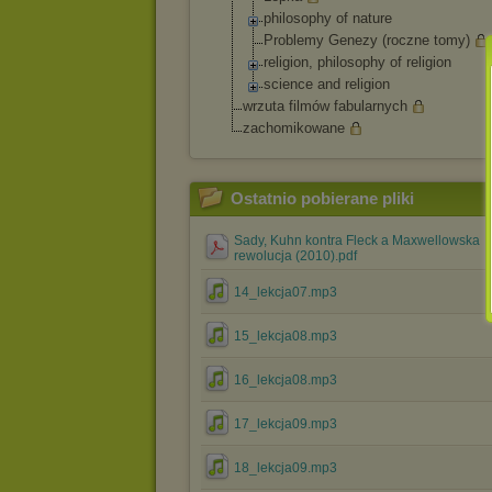
philosophy of nature
Problemy Genezy (roczne tomy)
religion, philosophy of religion
science and religion
wrzuta filmów fabularnych
zachomikowane
Ostatnio pobierane pliki
Sady, Kuhn kontra Fleck a Maxwellowska
rewolucja (2010).pdf
14_lekcja07.mp3
15_lekcja08.mp3
16_lekcja08.mp3
17_lekcja09.mp3
18_lekcja09.mp3