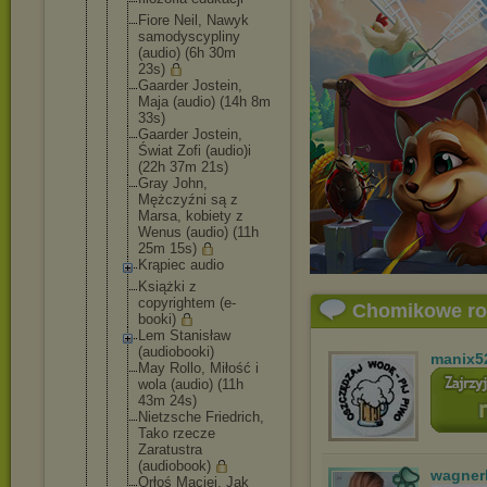
Fiore Neil, Nawyk
samodyscypl
iny
(audio) (6h 30m
23s)
Gaarder Jostein,
Maja (audio) (14h 8m
33s)
Gaarder Jostein,
Świat Zofi (audio)i
(22h 37m 21s)
Gray John,
Mężczyźni są z
Marsa, kobiety z
Wenus (audio) (11h
25m 15s)
Krąpiec audio
Książki z
copyrightem (e-
Chomikowe r
booki)
Lem Stanisław
(audiobooki
)
manix5
May Rollo, Miłość i
wola (audio) (11h
43m 24s)
Nietzsche Friedrich,
Tako rzecze
Zaratustra
(audiobook)
wagner
Orłoś Maciej, Jak