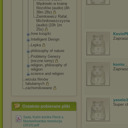
Wędrówki w krainę
filozofów (audio) (4h
39m 28s)
Ziemkiewicz Rafał,
Michnikowsz
czyzna
(audio) (10h 1m
25s)
KevinP
Inne książki
Zapras
Intelligent Design
Lepka
philosophy of nature
Problemy Genezy
(roczne tomy)
konto_
religion, philosophy of
Zaprasz
religion
science and religion
wrzuta filmów
fabularnych
zachomikowane
yaselo
Super c
Ostatnio pobierane pliki
Sady, Kuhn kontra Fleck a
Maxwellowska rewolucja
(2010).pdf