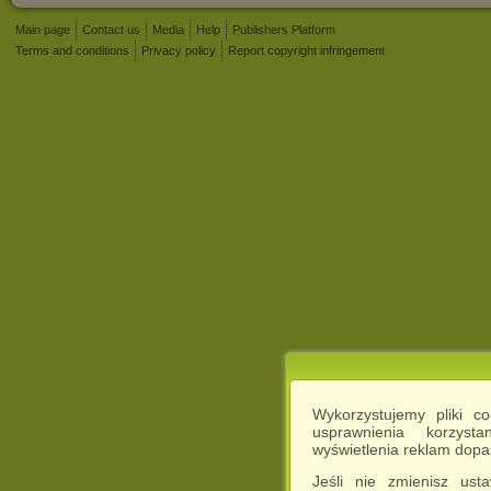
Main page
Contact us
Media
Help
Publishers Platform
Terms and conditions
Privacy policy
Report copyright infringement
Wykorzystujemy pliki c
usprawnienia korzyst
wyświetlenia reklam dop
Jeśli nie zmienisz ust