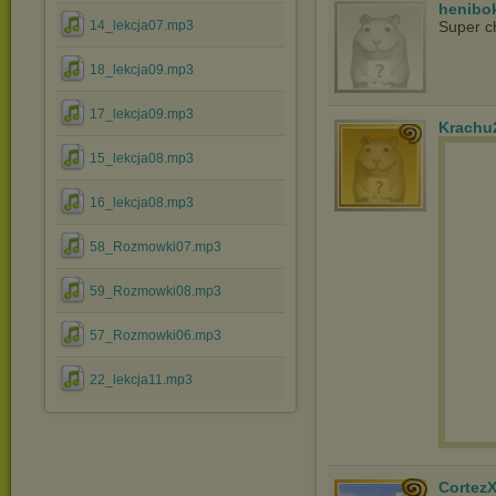
henibo
Super c
14_lekcja07.mp3
18_lekcja09.mp3
17_lekcja09.mp3
Krachu
15_lekcja08.mp3
16_lekcja08.mp3
58_Rozmowki07.mp3
59_Rozmowki08.mp3
57_Rozmowki06.mp3
22_lekcja11.mp3
Cortez