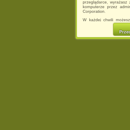
przeglądarce, wyrażasz
komputerze przez admin
Corporation.
W każdej chwili możesz
cookies w swojej przeglą
w naszej Pol
Prze
http://chomikuj.pl/Polity
Jednocześnie informuje
może spowodować ogr
Chomikuj.pl.
W przypadku braku twojej
prosimy o opuszczenie se
Wykorzystanie plików c
(dostosowanie reklam do
działań marketingowych).
Wyrażenie sprzeciwu spo
będzie dopasowana do Tw
wyświetlona przypadkowo
Istnieje możliwość zmian
sposób uniemożliwiając
urządzeniu końcowym. M
dokonując odpowiednich
internetowej.