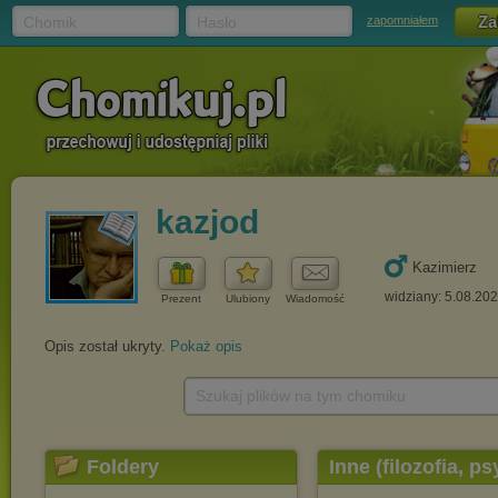
Chomik
Hasło
zapomniałem
kazjod
Kazimierz
widziany: 5.08.20
Prezent
Ulubiony
Wiadomość
Opis został ukryty.
Pokaż opis
Szukaj plików na tym chomiku
Foldery
Inne (filozofia, ps