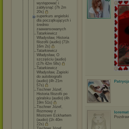
występować i
zabłysnąć (7h 2m
20s)
superkurs angielski
dla początkując
ych i
średnio
zaawansowan
ych
Tatarkiewic
z
Władysław, Historia
filozofii (audio) (71h
16m 2s)
Tatarkiewic
z
Władysław, O
szczęściu (audio)
(17h 42m 58s)
Tatarkiewic
z
Władysław, Zapiski
do autobiograf
ii
(audio) (4h 21m
Patrycj
57s)
Tischner Józef,
Historia filozofii po
góralsku (audio) (4h
19m 51s)
Tischner Józef,
Rozmowy z
lorema
Mistrzem Eckhartem
Pozdraw
(audio) (1h 40m
22s)
Tischner Józef,