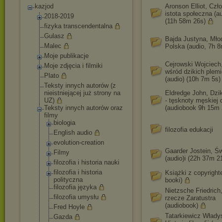
kazjod
Aronson Elliot, Czło
istota społeczna (au
2018-2019
(11h 58m 26s)
fizyka transcendentalna
Gulasz
Bajda Justyna, Mło
Malec
Polska (audio, 7h 8
Moje publikacje
Cejrowski Wojciech
Moje zdjęcia i filmiki
wśród dzikich plem
Plato
(audio) (10h 7m 5s)
Teksty innych autorów (z
nieistniejącej już strony na
Eldredge John, Dzik
UZ)
- tęsknoty męskiej
Teksty innych autorów oraz
(audiobook 9h 15m 
filmy
biologia
filozofia edukacji
English audio
evolution-crea
tion
Gaarder Jostein, Św
Filmy
(audio)i (22h 37m 2
filozofia i historia nauki
filozofia i historia
Książki z copyright
polityczna
booki)
filozofia języka
Nietzsche Friedrich
filozofia umysłu
rzecze Zaratustra
(audiobook)
Fred Hoyle
Tatarkiewicz Włady
Gazda