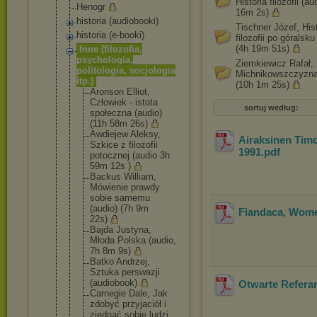
Historia filozofii (au
Henogr
16m 2s)
historia (audiobooki)
Tischner Józef, Hist
historia (e-booki)
filozofii po góralsku
(4h 19m 51s)
Inne (filozofia,
psychologia,
Ziemkiewicz Rafał,
politologia, socjologia
Michnikowszczyzna
itp.)
(10h 1m 25s)
Aronson Elliot,
Człowiek - istota
sortuj według:
społeczna (audio)
(11h 58m 26s)
Awdiejew Aleksy,
Airaksinen Timo
Szkice z filozofii
1991
.pdf
potocznej (audio 3h
59m 12s )
Backus William,
Mówienie prawdy
sobie samemu
(audio) (7h 9m
Fiandaca, Wome
22s)
Bajda Justyna,
Młoda Polska (audio,
7h 8m 9s)
Batko Andrzej,
Sztuka perswazji
(audiobook)
Otwarte Referar
Carnegie Dale, Jak
zdobyć przyjaciół i
zjednać sobie ludzi