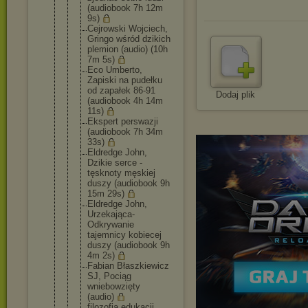
(audiobook 7h 12m
9s)
Cejrowski Wojciech,
Gringo wśród dzikich
plemion (audio) (10h
7m 5s)
Eco Umberto,
Zapiski na pudełku
od zapałek 86-91
Dodaj plik
(audiobook 4h 14m
11s)
Ekspert perswazji
(audiobook 7h 34m
33s)
Eldredge John,
Dzikie serce -
tęsknoty męskiej
duszy (audiobook 9h
15m 29s)
Eldredge John,
Urzekająca-
Odkrywanie
tajemnicy kobiecej
duszy (audiobook 9h
4m 2s)
Fabian Błaszkiewic
z
SJ, Pociąg
wniebowzięt
y
(audio)
filozofia edukacji