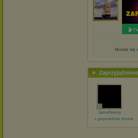
🎬 T
Musisz się
Zaprzyjaźnion
JamaNiamy
« poprzednia strona