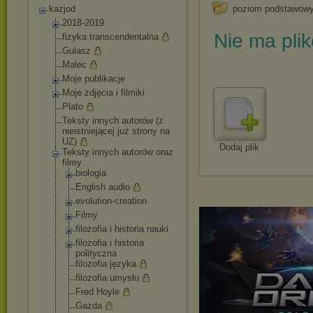
kazjod
poziom podstawow
2018-2019
Nie ma pli
fizyka transcendentalna
Gulasz
Malec
Moje publikacje
Moje zdjęcia i filmiki
Plato
Teksty innych autorów (z
nieistniejącej już strony na
UZ)
Dodaj plik
Teksty innych autorów oraz
filmy
biologia
English audio
evolution-crea
tion
Filmy
filozofia i historia nauki
filozofia i historia
polityczna
filozofia języka
filozofia umysłu
Fred Hoyle
Gazda