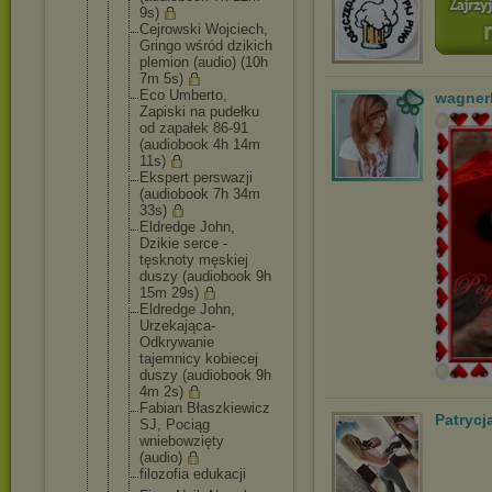
9s)
Cejrowski Wojciech,
Gringo wśród dzikich
plemion (audio) (10h
7m 5s)
Eco Umberto,
wagner
Zapiski na pudełku
od zapałek 86-91
(audiobook 4h 14m
11s)
Ekspert perswazji
(audiobook 7h 34m
33s)
Eldredge John,
Dzikie serce -
tęsknoty męskiej
duszy (audiobook 9h
15m 29s)
Eldredge John,
Urzekająca-
Odkrywanie
tajemnicy kobiecej
duszy (audiobook 9h
4m 2s)
Fabian Błaszkiewic
z
Patrycj
SJ, Pociąg
wniebowzięt
y
(audio)
filozofia edukacji