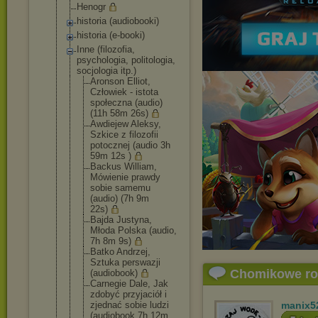
Henogr
historia (audiobooki)
historia (e-booki)
Inne (filozofia,
psychologia, politologia,
socjologia itp.)
Aronson Elliot,
Człowiek - istota
społeczna (audio)
(11h 58m 26s)
Awdiejew Aleksy,
Szkice z filozofii
potocznej (audio 3h
59m 12s )
Backus William,
Mówienie prawdy
sobie samemu
(audio) (7h 9m
22s)
Bajda Justyna,
Młoda Polska (audio,
7h 8m 9s)
Batko Andrzej,
Sztuka perswazji
Chomikowe r
(audiobook)
Carnegie Dale, Jak
zdobyć przyjaciół i
zjednać sobie ludzi
manix5
(audiobook 7h 12m