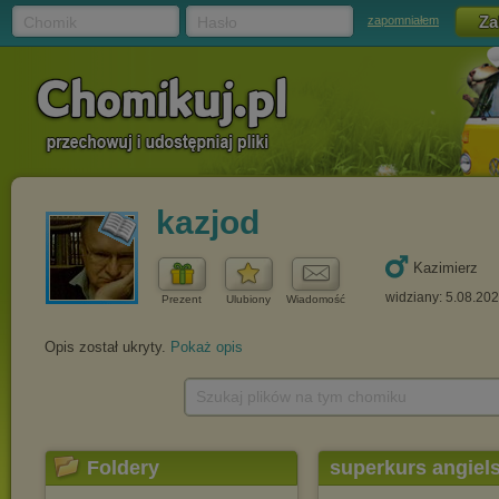
Chomik
Hasło
zapomniałem
kazjod
Kazimierz
widziany: 5.08.20
Prezent
Ulubiony
Wiadomość
Opis został ukryty.
Pokaż opis
Szukaj plików na tym chomiku
Foldery
superkurs angiel