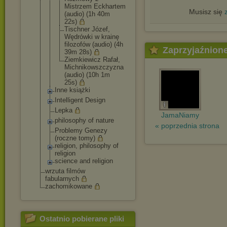
Mistrzem Eckhartem
Musisz się
(audio) (1h 40m
22s)
Tischner Józef,
Wędrówki w krainę
filozofów (audio) (4h
Zaprzyjaźnion
39m 28s)
Ziemkiewicz Rafał,
Michnikowsz
czyzna
(audio) (10h 1m
25s)
Inne książki
Intelligent Design
Lepka
JamaNiamy
philosophy of nature
« poprzednia strona
Problemy Genezy
(roczne tomy)
religion, philosophy of
religion
science and religion
wrzuta filmów
fabularnych
zachomikowane
Ostatnio pobierane pliki