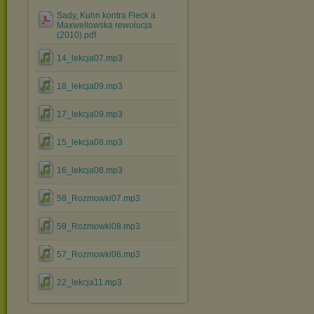
Sady, Kuhn kontra Fleck a
Maxwellowska rewolucja
(2010).pdf
14_lekcja07.mp3
18_lekcja09.mp3
17_lekcja09.mp3
15_lekcja08.mp3
16_lekcja08.mp3
58_Rozmowki07.mp3
59_Rozmowki08.mp3
57_Rozmowki06.mp3
22_lekcja11.mp3