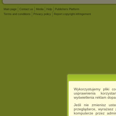
Main page
Contact us
Media
Help
Publishers Platform
Terms and conditions
Privacy policy
Report copyright infringement
Wykorzystujemy pliki c
usprawnienia korzyst
wyświetlenia reklam dop
Jeśli nie zmienisz ust
przeglądarce, wyrażasz
komputerze przez admin