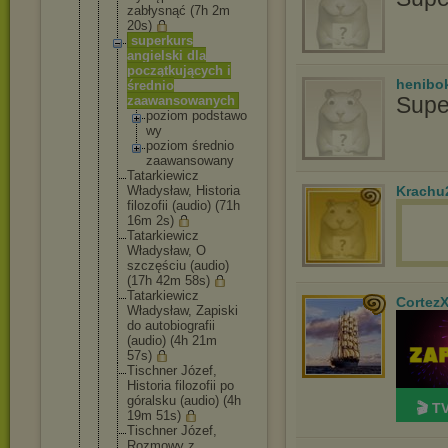
zabłysnąć (7h 2m
20s)
superkurs
angielski dla
początkując
ych i
henibo
średnio
Supe
zaawansowan
ych
poziom podstawo
wy
poziom średnio
zaawanso
wany
Tatarkiewic
z
Władysław, Historia
Krachu
filozofii (audio) (71h
16m 2s)
Tatarkiewic
z
Władysław, O
szczęściu (audio)
(17h 42m 58s)
Tatarkiewic
z
Cortez
Władysław, Zapiski
do autobiograf
ii
(audio) (4h 21m
57s)
Tischner Józef,
Historia filozofii po
góralsku (audio) (4h
🎬 T
19m 51s)
Tischner Józef,
Rozmowy z