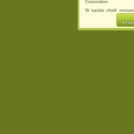
Corporation.
W każdej chwili możesz
cookies w swojej przeglą
w naszej Pol
Prze
http://chomikuj.pl/Polity
Jednocześnie informuje
może spowodować ogr
Chomikuj.pl.
W przypadku braku twojej
prosimy o opuszczenie se
Wykorzystanie plików c
(dostosowanie reklam do
działań marketingowych).
Wyrażenie sprzeciwu spo
będzie dopasowana do Tw
wyświetlona przypadkowo
Istnieje możliwość zmian
sposób uniemożliwiając
urządzeniu końcowym. M
dokonując odpowiednich
internetowej.
Pełną informację na 