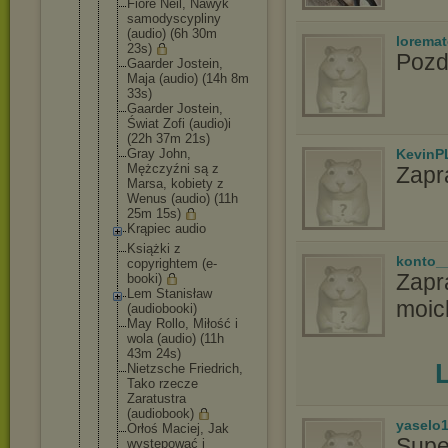
Fiore Neil, Nawyk
samodyscypl
iny
(audio) (6h 30m
lorema
23s)
Pozd
Gaarder Jostein,
Maja (audio) (14h 8m
33s)
Gaarder Jostein,
Świat Zofi (audio)i
(22h 37m 21s)
Gray John,
KevinP
Mężczyźni są z
Zapr
Marsa, kobiety z
Wenus (audio) (11h
25m 15s)
Krąpiec audio
Książki z
konto_
copyrightem (e-
Zapr
booki)
Lem Stanisław
moic
(audiobooki
)
May Rollo, Miłość i
wola (audio) (11h
43m 24s)
Nietzsche Friedrich,
Tako rzecze
Zaratustra
(audiobook)
yaselo
Orłoś Maciej, Jak
Supe
występować i