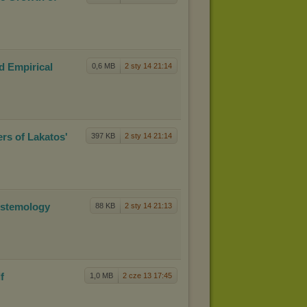
d Empir
ical
0,6 MB
2 sty 14 21:14
wers
of Lakatos'
397 KB
2 sty 14 21:14
ste
mology
88 KB
2 sty 14 21:13
df
1,0 MB
2 cze 13 17:45