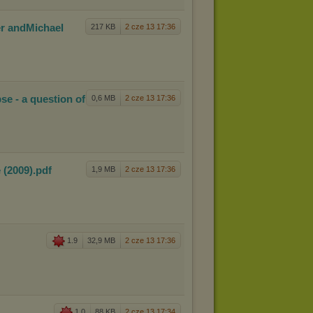
er and
Michael
217 KB
2 cze 13 17:36
ps
e - a question of
0,6 MB
2 cze 13 17:36
e
(2009)
.pdf
1,9 MB
2 cze 13 17:36
1.9
32,9 MB
2 cze 13 17:36
1.0
88 KB
2 cze 13 17:34