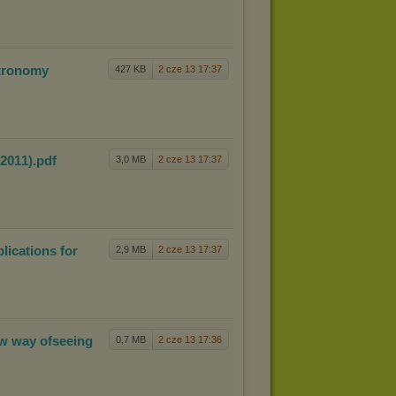
stronom
y
427 KB
2 cze 13 17:37
(201
1)
.pdf
3,0 MB
2 cze 13 17:37
plic
ations for
2,9 MB
2 cze 13 17:37
w way of
seeing
0,7 MB
2 cze 13 17:36