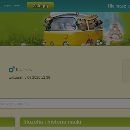
Nie masz j
zapomniałem
Kazimierz
widziany: 5.08.2026 12:38
 na tym chomiku
filozofia i historia nauki