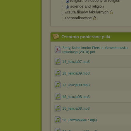
religion, philosophy of religion
science and religion
wrzuta filmów fabularnych
zachomikowane
Ostatnio pobierane pliki
Sady, Kuhn kontra Fleck a Maxwellowska
rewolucja (2010).pdf
14_lekcja07.mp3
18_lekcja09.mp3
17_lekcja09.mp3
15_lekcja08.mp3
16_lekcja08.mp3
58_Rozmowki07.mp3