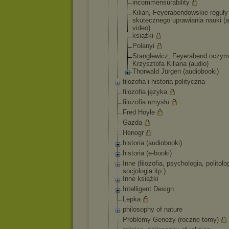
incommensur
ability
Kilian, Feyerabendo
wskie reguły
skutecznego uprawiania nauki (a
video)
książki
Polanyi
Stanglewicz
, Feyerabend oczy
Krzysztofa Kiliana (audio)
Thorwald Jürgen (audiobooki
)
filozofia i historia polityczna
filozofia języka
filozofia umysłu
Fred Hoyle
Gazda
Henogr
historia (audiobooki)
historia (e-booki)
Inne (filozofia, psychologia, politolo
socjologia itp.)
Inne książki
Intelligent Design
Lepka
philosophy of nature
Problemy Genezy (roczne tomy)