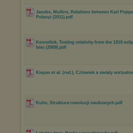
Jacobs, Mullins, Relations between Karl Popp
Polanyi (2011)
.pdf
Kennefick, Testing relativity from the 1919 ecli
bias (2009)
.pdf
Kiepas et al. (red.), Czlowiek a swiaty wirtualn
Kuhn, Struktura rewolucji naukowych
.pdf
Lakatos Imre, Nauka i pseudonauka
.pdf