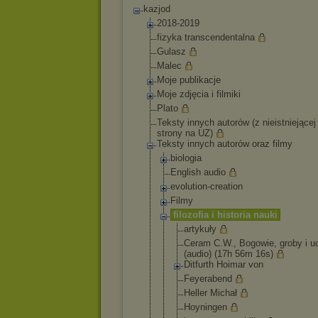
kazjod
2018-2019
fizyka transcendentalna
Gulasz
Malec
Moje publikacje
Moje zdjęcia i filmiki
Plato
Teksty innych autorów (z nieistniejącej
strony na UZ)
Teksty innych autorów oraz filmy
biologia
English audio
evolution-crea
tion
Filmy
filozofia i historia nauki
artykuły
Ceram C.W., Bogowie, groby i u
(audio) (17h 56m 16s)
Ditfurth Hoimar von
Feyerabend
Heller Michał
Hoyningen