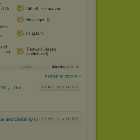
e,
) (17h
Ditfurth Hoimar von
Hoyningen
skie
książki
io i
bend
Thorwald Jürgen
iliana
(audiobooki)
rozmiar
data dodania
następna strona »
844'
, „The
498 KB
4 sty 14 16:00
sus
and Stability in
2,6 MB
4 sty 14 15:56