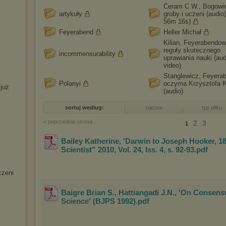
Ceram C.W., Bogowi
artykuły
groby i uczeni (audio
56m 16s)
Feyerabend
Heller Michał
Kilian, Feyerabendow
reguły skutecznego
incommensurability
uprawiania nauki (aud
video)
Stanglewicz, Feyera
Polanyi
oczyma Krzysztofa K
 już
(audio)
sortuj według:
nazwa
typ pliku
« poprzednia strona
2
3
1
Bailey Katherine, 'Darwin to Joseph Hooker, 1
Scientist” 2010, Vol. 24, Iss. 4, s. 92-93
.pdf
czeni
Baigre Brian S., Hattiangadi J.N., 'On Consen
Science' (BJPS 1992)
.pdf