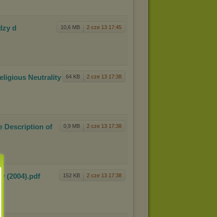
dzy d
10,6 MB
2 cze 13 17:45
ligi
ous Neutrality
64 KB
2 cze 13 17:38
e Desc
ription of
0,9 MB
2 cze 13 17:38
acy
(2004)
.pdf
152 KB
2 cze 13 17:38