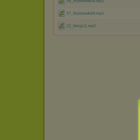
59_Rozmowki08.mp3
57_Rozmowki06.mp3
22_lekcja11.mp3