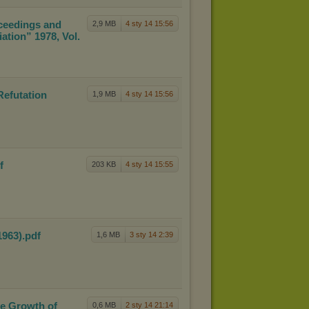
ceedi
ngs and
2,9 MB
4 sty 14 15:56
iation” 1978, Vol.
Refu
tation
1,9 MB
4 sty 14 15:56
df
203 KB
4 sty 14 15:55
1963
)
.pdf
1,6 MB
3 sty 14 2:39
he
Growth of
0,6 MB
2 sty 14 21:14