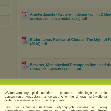
Amsterdamski - Kryterium demarkacji (r. 2 Mie
oswiadczeniem a metafizyka)
.pdf
Badertscher, Review of Clouser, The Myth of Re
(2010)
.pdf
Beckner, Metaphysical Presuppositions and th
Biological Systems (1963)
.pdf
Bird, Kuhn, Naturalism, and the positivist leg
Wykorzystujemy pliki cookies i podobne technologie w celu
usprawnienia korzystania z serwisu Chomikuj.pl oraz wyświetlenia
reklam dopasowanych do Twoich potrzeb.
Jeśli nie zmienisz ustawień dotyczących cookies w Twojej
przeglądarce, wyrażasz zgodę na ich umieszczanie na Twoim