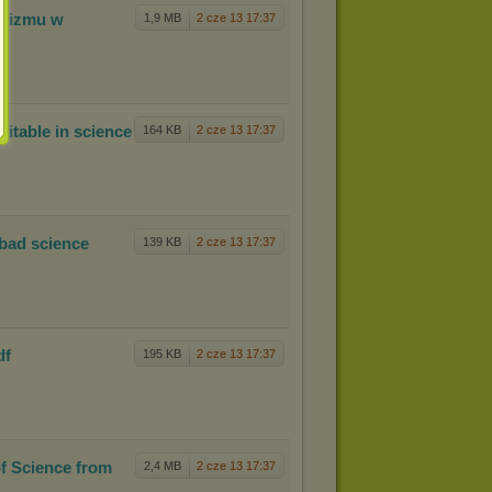
li
zmu w
1,9 MB
2 cze 13 17:37
vit
able in science
164 KB
2 cze 13 17:37
bad sc
ience
139 KB
2 cze 13 17:37
df
195 KB
2 cze 13 17:37
f Scien
ce from
2,4 MB
2 cze 13 17:37