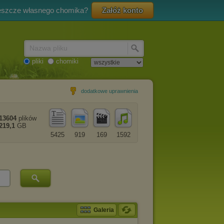
eszcze własnego chomika?
Załóż konto
Nazwa pliku
pliki
chomiki
dodatkowe uprawnienia
13604
plików
219,1
GB
5425
919
169
1592
Galeria