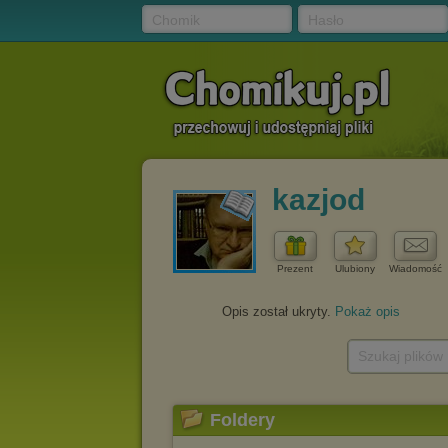
Chomik
Hasło
kazjod
Prezent
Ulubiony
Wiadomość
Opis został ukryty.
Pokaż opis
Szukaj plików
Foldery