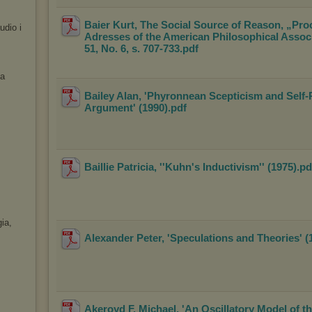
Baier Kurt, The Social Source of Reason, „Pro
udio i
Adresses of the American Philosophical Ass
oc
51, No. 6, s. 707-733
.pdf
ma
Bailey Alan, 'Phyronnean Scepticism and Self-
Argument' (1990)
.pdf
Baillie Patricia, ''Kuhn's Inductivism'' (1975)
.p
gia,
Alexander Peter, 'Speculations and Theories' (
Akeroyd F. Michael, 'An Oscillatory Model of t