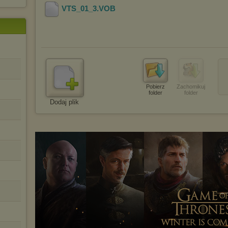
VTS_01_3
.VOB
Pobierz
Zachomikuj
folder
folder
Dodaj plik