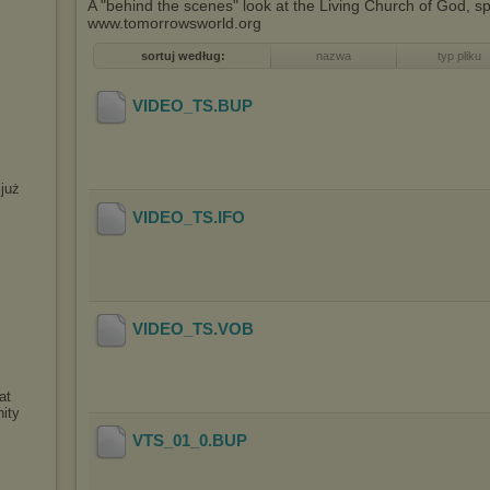
A "behind the scenes" look at the Living Church of God, s
www.tomorrowsworld.org
sortuj według:
nazwa
typ pliku
VIDEO_TS
.BUP
 już
VIDEO_TS
.IFO
VIDEO_TS
.VOB
at
nity
VTS_01_0
.BUP