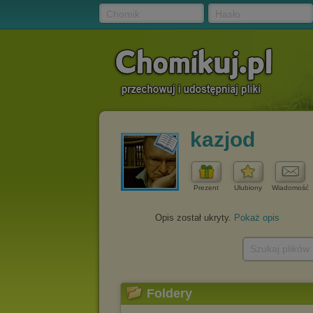
Chomik
Hasło
kazjod
Prezent
Ulubiony
Wiadomość
Opis został ukryty.
Pokaż opis
Szukaj plików
Foldery