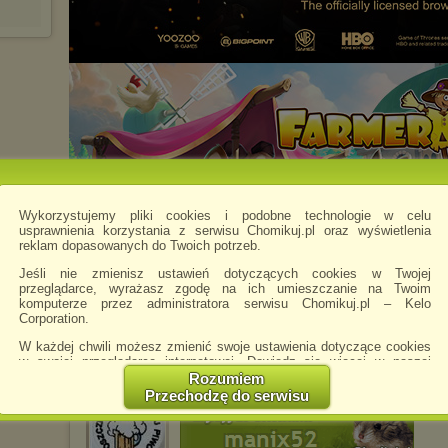
Wykorzystujemy pliki cookies i podobne technologie w celu
usprawnienia korzystania z serwisu Chomikuj.pl oraz wyświetlenia
reklam dopasowanych do Twoich potrzeb.
Jeśli nie zmienisz ustawień dotyczących cookies w Twojej
przeglądarce, wyrażasz zgodę na ich umieszczanie na Twoim
komputerze przez administratora serwisu Chomikuj.pl – Kelo
Corporation.
W każdej chwili możesz zmienić swoje ustawienia dotyczące cookies
Chomikowe rozmowy
w swojej przeglądarce internetowej. Dowiedz się więcej w naszej
Polityce Prywatności -
http://chomikuj.pl/PolitykaPrywatnosci.aspx
.
Rozumiem
manix52
Przechodzę do serwisu
napisano 27.03.2019 23:36
Jednocześnie informujemy że zmiana ustawień przeglądarki może
spowodować ograniczenie korzystania ze strony Chomikuj.pl.
W przypadku braku twojej zgody na akceptację cookies niestety