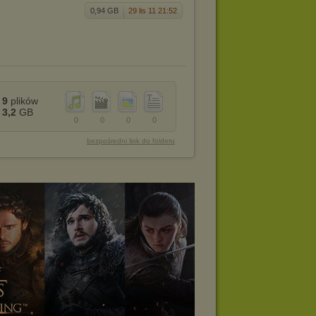
0,94 GB
29 lis 11 21:52
9
plików
3,2
GB
0
0
0
0
bezpośredni link do folderu