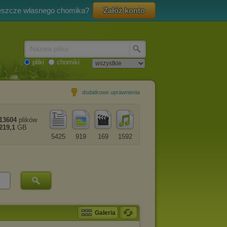
eszcze własnego chomika?
Załóż konto
Nazwa pliku
pliki
chomiki
dodatkowe uprawnienia
13604
plików
219,1
GB
5425
919
169
1592
Galeria