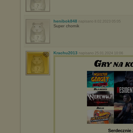
henibok848
napisano 8.02.2023 05:05
Super chomik
Krachu2013
napisano 25.01.2024 10:06
Serdecznie