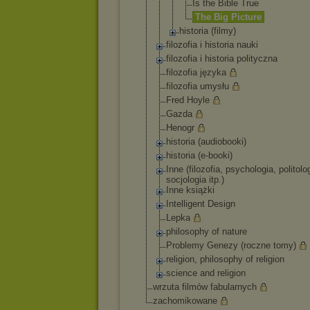
Is the Bible True
The Big Picture
historia (filmy)
filozofia i historia nauki
filozofia i historia polityczna
filozofia języka
filozofia umysłu
Fred Hoyle
Gazda
Henogr
historia (audiobooki)
historia (e-booki)
Inne (filozofia, psychologia, politolo
socjologia itp.)
Inne książki
Intelligent Design
Lepka
philosophy of nature
Problemy Genezy (roczne tomy)
religion, philosophy of religion
science and religion
wrzuta filmów fabularnych
zachomikowane