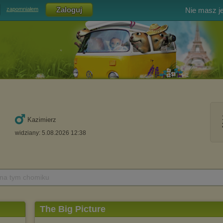
Nie masz j
zapomniałem
Kazimierz
widziany: 5.08.2026 12:38
 na tym chomiku
The Big Picture