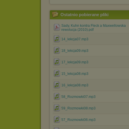
Ostatnio pobierane pliki
Sady, Kuhn kontra Fleck a Maxwellowska
rewolucja (2010).pdf
14_lekcja07.mp3
18_lekcja09.mp3
17_lekcja09.mp3
15_lekcja08.mp3
16_lekcja08.mp3
58_Rozmowki07.mp3
59_Rozmowki08.mp3
57_Rozmowki06.mp3