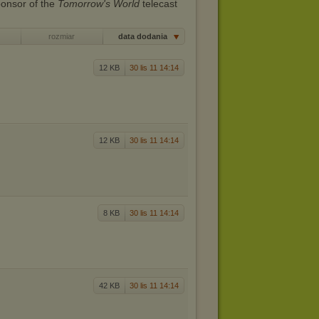
ponsor of the
Tomorrow's World
telecast
rozmiar
data dodania
12 KB
30 lis 11 14:14
12 KB
30 lis 11 14:14
8 KB
30 lis 11 14:14
42 KB
30 lis 11 14:14