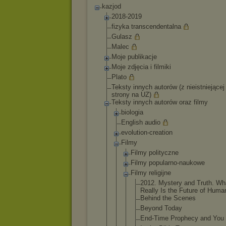
kazjod
2018-2019
fizyka transcendentalna
Gulasz
Malec
Moje publikacje
Moje zdjęcia i filmiki
Plato
Teksty innych autorów (z nieistniejącej
strony na UZ)
Teksty innych autorów oraz filmy
biologia
English audio
evolution-crea
tion
Filmy
Filmy polityczne
Filmy popularno-n
aukowe
Filmy religijne
2012. Mystery and Truth. Wh
Really Is the Future of Huma
Behind the Scenes
Beyond Today
End-Time Prophecy and You