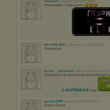
loremato
napisano 3.06.2020 19:06
Pozdrawiam i zapraszam
KevinPL4621
napisano 21.11.2020 18:55
Zapraszam
konto__prywatne
napisano 3.06.2021 16:25
Zapraszam do spiżarenek prowadzonych 
LoveNature
oraz
yaselo1888
napisano 20.03.2022 16:12
Super chomik