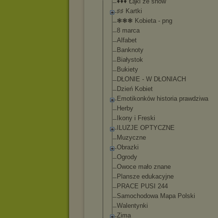
♦♦♦ Łąki ze snów
♯♯ Kartki
❃❃❃ Kobieta - png
8 marca
Alfabet
Banknoty
Białystok
Bukiety
DŁONIE - W DŁONIACH
Dzień Kobiet
Emotikonków historia prawdziwa
Herby
Ikony i Freski
ILUZJE OPTYCZNE
Muzyczne
Obrazki
Ogrody
Owoce mało znane
Plansze edukacyjne
PRACE PUSI 244
Samochodowa Mapa Polski
Walentynki
Zima