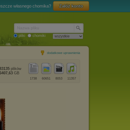
eszcze własnego chomika?
Załóż konto
Nazwa pliku
pliki
chomiki
dodatkowe uprawnienia
83135
plików
6407,63
GB
1738
60651
8053
11357