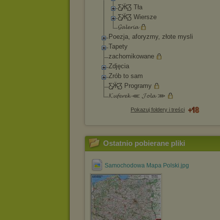
Ƹ̵̡Ӝ̵̨̄Ʒ Tła
Ƹ̵̡Ӝ̵̨̄Ʒ Wiersze
𝓖𝓪𝓵𝓮𝓻𝓲𝓪
Poezja, aforyzmy, złote mysli
Tapety
zachomikowane
Zdjęcia
Zrób to sam
Ƹ̵̡Ӝ̵̨̄Ʒ Programy
𝓚𝓾𝓯𝓮𝓻𝓮𝓴 ⋘ 𝓙𝓸𝓵𝓪 ⋙
Pokazuj foldery i treści
Ostatnio pobierane pliki
Samochodowa Mapa Polski.jpg