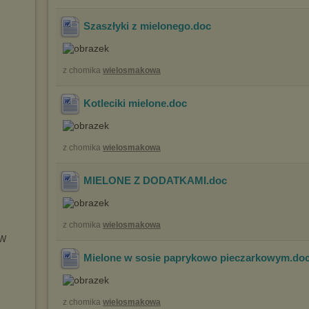
Szaszłyki z mielonego
.doc
z chomika
wielosmakowa
Kotleciki mielone
.doc
z chomika
wielosmakowa
MIELONE Z DODATKAMI
.doc
z chomika
wielosmakowa
OW
Mielone w sosie paprykowo pieczarkowym
.do
z chomika
wielosmakowa