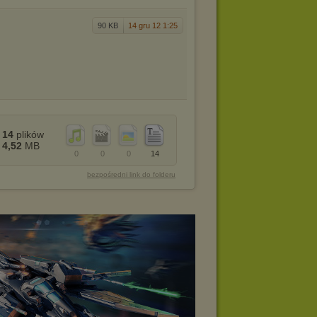
90 KB
14 gru 12 1:25
14
plików
4,52
MB
0
0
0
14
bezpośredni link do folderu