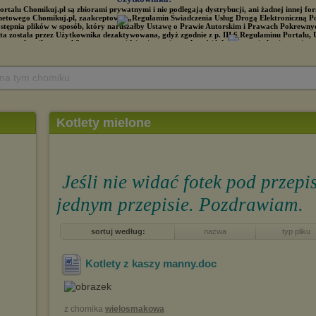
 na tym chomiku
Kotlety mielone
Jeśli nie widać fotek pod przep
jednym przepisie. Pozdrawiam.
sortuj według:
nazwa
typ pliku
Kotlety z kaszy manny
.doc
z chomika
wielosmakowa