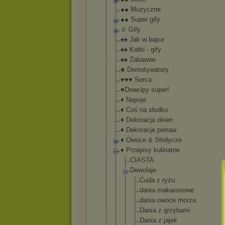
●● Muzyczne
●● Super gify
♕ Gify
♠♠ Jak w bajce
♠♠ Kotki - gify
♠♠ Zabawne
♣ Demotywatory
♥♥♥ Serca
♥Dowcipy super!
♦ Napoje
♦ Coś na słodko
♦ Dekoracja okien
♦ Dekoracje potraw
♦ Owoce & Słodycze
♦ Przepisy kulinarne
CIASTA
Dewolaje
Cuda z ryżu
dania makarono
we
dania owoce morza
Dania z grzybami
Dania z jajek