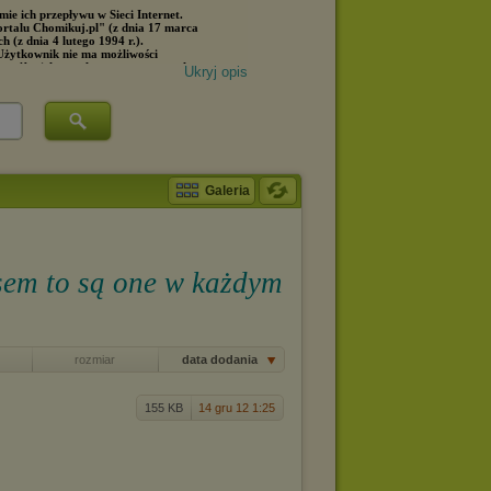
Ukryj opis
Galeria
isem to są one w każdym
rozmiar
data dodania
155 KB
14 gru 12 1:25