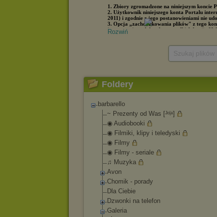
Rozwiń
Szukaj plików
Foldery
barbarello
~ Prezenty od Was [ᴶᵒᶩᵃ]
◉ Audiobooki
◉ Filmiki, klipy i teledyski
◉ Filmy
◉ Filmy - seriale
♫ Muzyka
Avon
Chomik - porady
Dla Ciebie
Dzwonki na telefon
Galeria