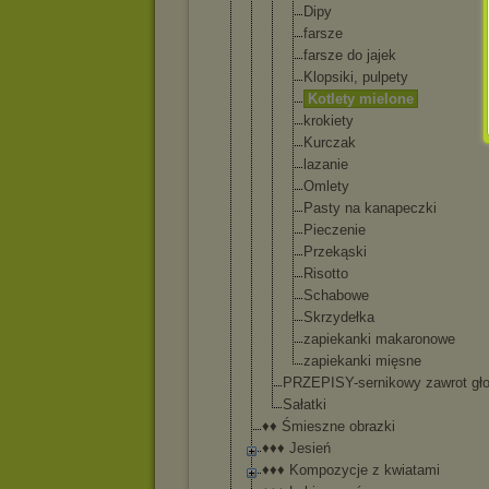
Dipy
farsze
farsze do jajek
Klopsiki
, pulpety
Kotlety mielone
krokiety
Kurczak
lazanie
Omlety
Pasty na kanapecz
ki
Pieczeni
e
Przekąsk
i
Risotto
Schabowe
Skrzydeł
ka
zapiekan
ki makarono
we
zapiekan
ki mięsne
PRZEPISY-se
rnikowy zawrot gł
Sałatki
♦♦ Śmieszne obrazki
♦♦♦ Jesień
♦♦♦ Kompozycje z kwiatami