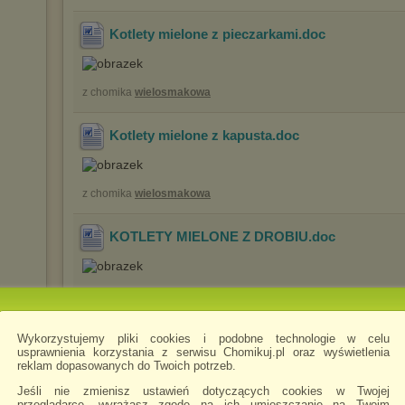
Kotlety mielone z pieczarkami
.doc
z chomika
wielosmakowa
Kotlety mielone z kapusta
.doc
z chomika
wielosmakowa
KOTLETY MIELONE Z DROBIU
.doc
z chomika
wielosmakowa
Kotlety mielone
.doc
Wykorzystujemy pliki cookies i podobne technologie w celu
usprawnienia korzystania z serwisu Chomikuj.pl oraz wyświetlenia
reklam dopasowanych do Twoich potrzeb.
Jeśli nie zmienisz ustawień dotyczących cookies w Twojej
z chomika
wielosmakowa
przeglądarce, wyrażasz zgodę na ich umieszczanie na Twoim