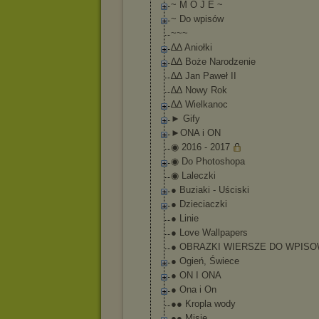
~ M O J E ~
~ Do wpisów
~~~
∆∆ Aniołki
∆∆ Boże Narodzenie
∆∆ Jan Paweł II
∆∆ Nowy Rok
∆∆ Wielkanoc
► Gify
►ONA i ON
◉ 2016 - 2017
◉ Do Photoshopa
◉ Laleczki
● Buziaki - Uściski
● Dzieciaczki
● Linie
● Love Wallpapers
● OBRAZKI WIERSZE DO WPIS
● Ogień, Świece
● ON I ONA
● Ona i On
●● Kropla wody
●● Misie