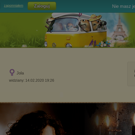
Nie masz j
zapomniałem
Jola
widziany: 14.02.2020 19:26