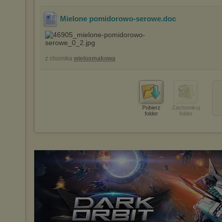
Mielone pomidorowo-serowe
.doc
z chomika
wielosmakowa
Pobierz
Zachomikuj
folder
folder