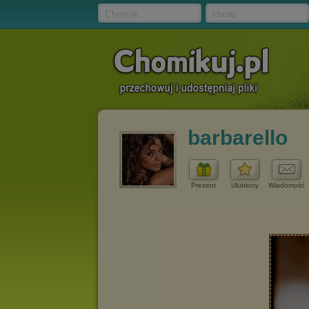
Chomik
Hasło
barbarello
Prezent
Ulubiony
Wiadomość