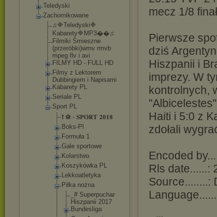
Teledyski
mecz 1/8 fina
Zachomikowane
♫🔷Teledyski🔷
Kabarety🔷MP3�
�♫
Pierwsze spo
Filmiki Śmieszne
(przeróbki)wmv rmvb
dziś Argenty
mpeg flv i avi
Hiszpanii i Br
FILMY HD - FULL HD
Filmy z Lektorem
imprezy. W ty
Dubbingiem i Napisami
Kabarety PL
kontrolnych, 
Seriale PL
"Albicelestes
Sport PL
Haiti i 5:0 z
❗ ⚽ - 𝐒𝐏𝐎𝐑𝐓 𝟐𝟎𝟏𝟖
Boks-Pl
zdołali wygra
Formuła 1
Gale sportowe
Encoded by....
Kolarstwo
Koszykówka PL
Rls date......:
Lekkoatlety
ka
Source........
Piłka nożna
Language......
_# Superpuc
har
Hiszpani
i 2017
Bundesli
ga