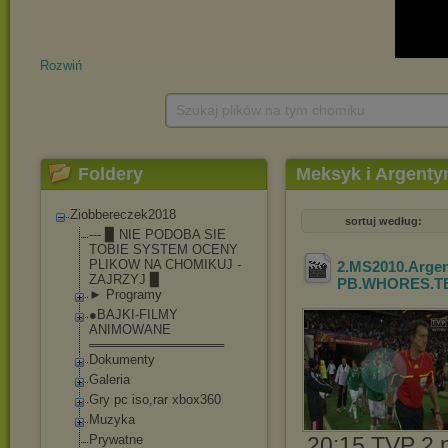
Rozwiń
Szukaj plików na tym chomiku
Foldery
Meksyk i Argenty
Ziobbereczek2018
sortuj według:
--- ▉ NIE PODOBA SIE
TOBIE SYSTEM OCENY
PLIKOW NA CHOMIKUJ -
2.MS2010.Argen
ZAJRZYJ ▉
PB.WHORES.T
► Programy
●BAJKI-FILMY
ANIMOWANE
═══════════════
Dokumenty
Galeria
Gry pc iso,rar xbox360
Muzyka
Prywatne
20:15 TVP 2 