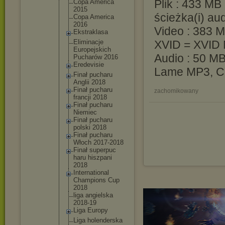
Plik : 433 MB
Copa America
2015
ścieżka(i) au
Copa America
2016
Video : 383 M
Ekstrakl
asa
Eliminac
je
XVID = XVID
Europejs
kich
Audio : 50 MB
Pucharów 2016
Eredevis
ie
Lame MP3, 
Finał pucharu
Anglii 2018
Finał pucharu
zachomikowany
francji 2018
Finał pucharu
Niemiec
Finał pucharu
polski 2018
Finał pucharu
Włoch 2017-201
8
Finał superpuc
haru hiszpani
2018
Internat
ional
Champion
s Cup
2018
liga angielsk
a
2018-19
Liga Europy
Liga holender
ska