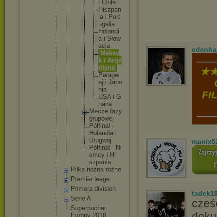
i C
h
i
l
e
H
i
s
z
p
a
n
i
a i P
o
r
t
u
g
a
l
i
a
H
o
l
a
n
d
i
a i S
ł
o
w
a
c
j
a
edenha
M
e
k
s
y
k i A
r
g
e
n
t
y
n
a
★★
P
a
r
a
g
w
a
j i J
a
p
o
n
i
a
FI
U
S
A i G
h
a
n
a
Me
cz
e fa
zy
gr
up
ow
ej
Pó
łf
in
ał -
Ho
la
nd
ia i
Ur
ug
wa
j
manix5
Pó
łf
in
ał - Ni
em
cy i Hi
sz
pa
ni
a
Piłka nożna różne
Premier leage
Primera division
tadek1
Serie A
cześ
Superpuc
har
doku
Europy 2018