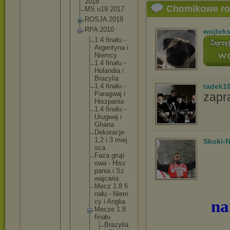
2018
Chomikowe r
MS u19 2017
ROSJA 2018
RPA 2010
wojtek
1.
4 fi
na
łu -
Ar
ge
nt
yn
a i
Ni
em
cy
1.
4 fi
na
łu -
Ho
la
nd
ia i
Br
az
yl
ia
1.
4 fi
na
łu -
tadek1
Pa
ra
gw
aj i
zapr
Hi
sz
pa
ni
a
1.
4 fi
na
łu -
Ur
ug
wa
j i
Gh
an
a
De
ko
ra
cj
e
1,
2 i 3 mi
ej
Skoki-N
sc
a
Fa
za gr
up
ow
a - Hi
sz
pa
ni
a i Sz
wa
jc
ar
ia
Me
cz 1.
8 fi
na
łu - Ni
em
na
cy i An
gl
ia
Me
cz
e 1.
8
fi
na
łu
B
r
a
z
y
l
i
a