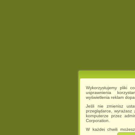
Wykorzystujemy pliki c
usprawnienia korzyst
wyświetlenia reklam dop
Jeśli nie zmienisz ust
przeglądarce, wyrażasz
komputerze przez admin
Corporation.
W każdej chwili możesz
cookies w swojej przeglą