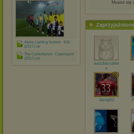
Musisz się
Zaprzyjaźnion
Alpha Lighting System - 836
(2017).rar
The Contortionist - Clairvoyant
(2017).rar
aazzbbccdde
e
Jarog02
Z