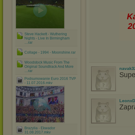
Ka
2
Steve Hackett - Wuthering
Nights - Live In Birmingham
....rar
Collage - 1994 - Moonshine.rar
Woodstock Music From The
Original Soundtrack And More
navak3
....rar
Supe
Podsumowanie Euro 2016 TVP
- 11.07.2016.mkv
LeonxD
Zapr
Brazylia - Ekwador
31.08.2017.mkv