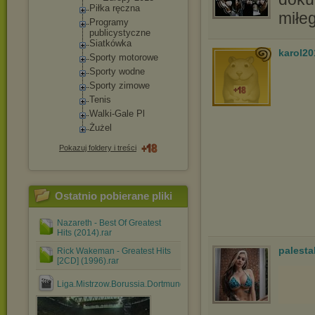
Piłka ręczna
miłe
Programy
publicystyc
zne
Siatkówka
karol2
Sporty motorowe
Sporty wodne
Sporty zimowe
Tenis
Walki-Gale Pl
Żużel
Pokazuj foldery i treści
Ostatnio pobierane pliki
Nazareth - Best Of Greatest
Hits (2014).rar
palesta
Rick Wakeman - Greatest Hits
[2CD] (1996).rar
Liga.Mistrzow.Borussia.Dortmund.vs.Real.Madryt.24.04.2....avi