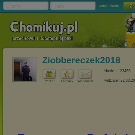
Chomik
Hasło
zapomniałem
Ziobbereczek2018
Hasło - 123456
widziany: 22.03.2
Prezent
Ulubiony
Wiadomość