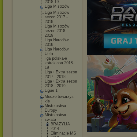
2018-19
Liga Mistrzów
Liga Mistrzów
sezon 2017 -
2018
Liga Mistrzów
sezon 2018 -
2019
Liga Narodów
2018
Liga Narodów
Uefa
liga polska-e
kstrakla
sa 2018-
19
Liga+ Extra sezon
2017 - 2018
Liga+ Extra sezon
2018 - 2019
Ligue 1
Mecze towarzys
kie
Mistrzos
twa
Europy
Mistrzos
twa
świata
BRAZY
LIA
2014
Elimi
nacje MS