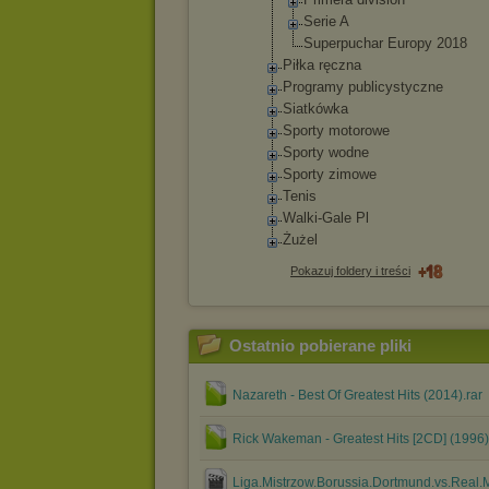
Serie A
Superpuc
har Europy 2018
Piłka ręczna
Programy publicystyc
zne
Siatkówka
Sporty motorowe
Sporty wodne
Sporty zimowe
Tenis
Walki-Gale Pl
Żużel
Pokazuj foldery i treści
Ostatnio pobierane pliki
Nazareth - Best Of Greatest Hits (2014).rar
Rick Wakeman - Greatest Hits [2CD] (1996)
Liga.Mistrzow.Borussia.Dortmund.vs.Real.Ma