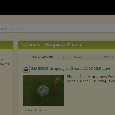
 na tym chomiku
1.4 finału - Urugwaj i Ghana
sortuj według:
nazwa
typ pliku
EM
JRZYJ
2.MS2010.Urugwaj.vs.Ghana.02.07.10.PL
.avi
Piłka nożna: Mistrzostwa Świa
mecz 1/4 finału:Urugwaj - Gh
zachomikowany