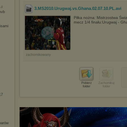
♫
3.MS2010.Urugwaj.vs.Ghana.02.07.10.PL
.avi
mvb
Piłka nożna: Mistrzostwa Świa
mecz 1/4 finału:Urugwaj - Gh
isami
zachomikowany
Pobierz
Zachomikuj
folder
folder
17
harów