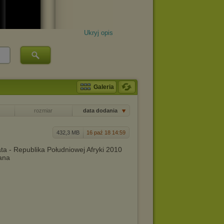
Ukryj opis
Galeria
rozmiar
data dodania
432,3 MB
16 paź 18 14:59
ta - Republika Południowej Afryki 2010
ana