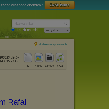
eszcze własnego chomika?
Załóż konto
Nazwa pliku
pliki
chomiki
dodatkowe uprawnienia
203023
plików
143915,27
GB
27
48669
124509
6721