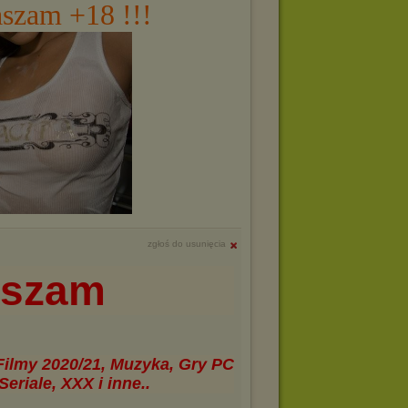
aszam +18 !!!
zgłoś do usunięcia
aszam
 Filmy 2020/21, Muzyka, Gry PC
Seriale, XXX i inne..