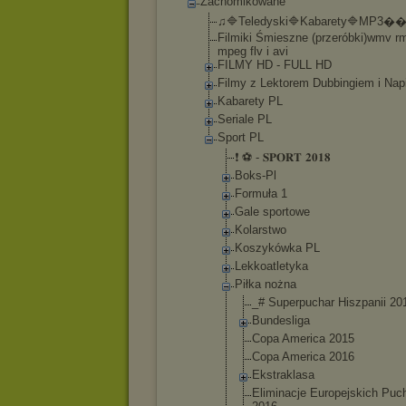
Zachomikowane
♫🔷Teledyski🔷
Kabarety🔷MP3�
�
Filmiki Śmieszne (przeróbki)wmv r
mpeg flv i avi
FILMY HD - FULL HD
Filmy z Lektorem Dubbingiem i Nap
Kabarety PL
Seriale PL
Sport PL
❗ ⚽ - 𝐒𝐏𝐎𝐑𝐓 𝟐𝟎𝟏𝟖
Boks-Pl
Formuła 1
Gale sportowe
Kolarstwo
Koszykówka PL
Lekkoatlety
ka
Piłka nożna
_# Superpuc
har Hiszpani
i 20
Bundesli
ga
Copa America 2015
Copa America 2016
Ekstrakl
asa
Eliminac
je Europejs
kich Puc