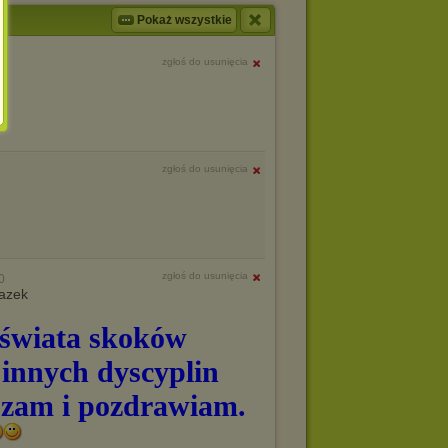
Pokaż wszystkie
zgłoś do usunięcia
zgłoś do usunięcia
zgłoś do usunięcia
0
 świata skoków
 innych dyscyplin
szam i pozdrawiam.