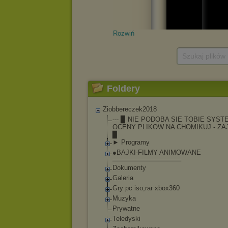
Rozwiń
Szukaj plików
Foldery
Ziobbereczek2018
--- ▉ NIE PODOBA SIE TOBIE SYST
OCENY PLIKOW NA CHOMIKUJ - ZA
▉
► Programy
●BAJKI-FILMY ANIMOWANE
═══════════════
Dokumenty
Galeria
Gry pc iso,rar xbox360
Muzyka
Prywatne
Teledyski