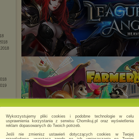
1
8
2018
 2018
2018
2019
-19
18
Wykorzystujemy pliki cookies i podobne technologie w celu
19
usprawnienia korzystania z serwisu Chomikuj.pl oraz wyświetlenia
reklam dopasowanych do Twoich potrzeb.
Jeśli nie zmienisz ustawień dotyczących cookies w Twojej
przeglądarce, wyrażasz zgodę na ich umieszczanie na Twoim