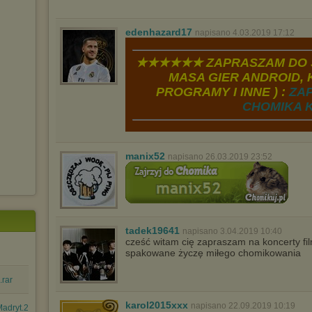
edenhazard17
napisano 4.03.2019 17:12
★★★★★★ ZAPRASZAM DO S
MASA GIER ANDROID, K
PROGRAMY I INNE ) :
ZA
CHOMIKA K
manix52
napisano 26.03.2019 23:52
tadek19641
napisano 3.04.2019 10:40
cześć witam cię zapraszam na koncerty 
spakowane życzę miłego chomikowania
.rar
karol2015xxx
napisano 22.09.2019 10:19
dryt.24.04.2....avi