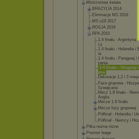
Mistrzos
twa świata
BRAZY
LIA 2014
Elimi
nacje MS 2018
MS u19 2017
ROSJA 2018
RPA 2010
1.
4 fi
na
łu - Ar
ge
nt
yn
a i
cy
1.
4 fi
na
łu - Ho
la
nd
ia i 
ia
1.
4 fi
na
łu - Pa
ra
gw
aj i 
pa
ni
a
1.
4 fi
na
łu - Ur
ug
wa
j 
an
a
De
ko
ra
cj
e 1,
2 i 3 mi
ej
Fa
za gr
up
ow
a - Hi
sz
p
Sz
wa
jc
ar
ia
Me
cz 1.
8 fi
na
łu - Ni
em
An
gl
ia
Me
cz
e 1.
8 fi
na
łu
Me
cz
e fa
zy gr
up
ow
ej
Pó
łf
in
ał - Ho
la
nd
ia i Ur
Pó
łf
in
ał - Ni
em
cy i Hi
s
Piłka nożna różne
Premier leage
Primera division