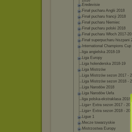
2016
Eredevis
ie
Finał pucharu Anglii 2018
Finał pucharu francji 2018
Finał pucharu Niemiec
Finał pucharu polski 2018
Finał pucharu Włoch 2017-20
Finał superpuc
haru hiszpani 
Internat
ional Champion
s Cup
liga angielsk
a 2018-19
Liga Europy
Liga holender
ska 2018-19
Liga Mistrzów
Liga Mistrzów sezon 2017 - 
Liga Mistrzów sezon 2018 - 
Liga Narodów 2018
Liga Narodów Uefa
liga polska-e
kstrakla
sa 2018
Liga+ Extra sezon 2017 - 20
Liga+ Extra sezon 2018 - 20
Ligue 1
Mecze towarzys
kie
Mistrzos
twa Europy