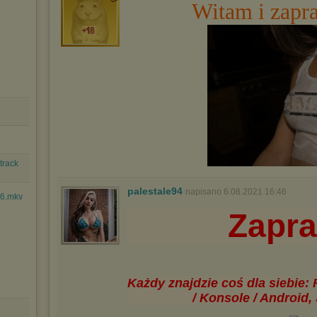
Witam i zapr
track
palestale94
napisano 6.08.2021 16:46
16.mkv
Zapr
Każdy znajdzie coś dla siebie:
/ Konsole / Android, 