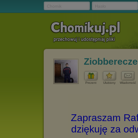
Chomik
Hasło
Ziobberecz
Prezent
Ulubiony
Wiadomość