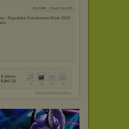
432,3 MB
16 paź 18 14:59
ta - Republika Południowej Afryki 2010
ana
2
plików
0,84
GB
0
2
0
0
bezpośredni link do folderu