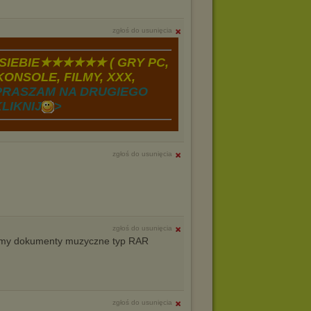
zgłoś do usunięcia
IEBIE★★★★★★ ( GRY PC,
ONSOLE, FILMY, XXX,
PRASZAM NA DRUGIEGO
LIKNIJ
>
zgłoś do usunięcia
zgłoś do usunięcia
filmy dokumenty muzyczne typ RAR
zgłoś do usunięcia