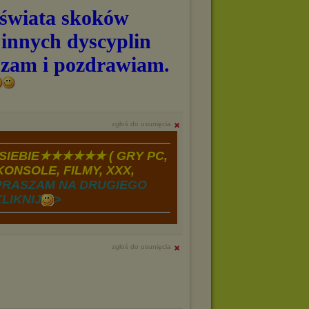
 świata skoków
 innych dyscyplin
szam i pozdrawiam.
zgłoś do usunięcia
IEBIE★★★★★★ ( GRY PC,
ONSOLE, FILMY, XXX,
PRASZAM NA DRUGIEGO
LIKNIJ
>
zgłoś do usunięcia