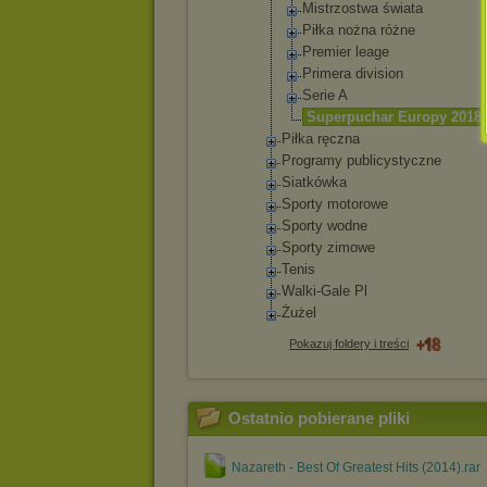
Mistrzos
twa świata
Piłka nożna różne
Premier leage
Primera division
Serie A
Superpuc
har Europy 2018
Piłka ręczna
Programy publicystyc
zne
Siatkówka
Sporty motorowe
Sporty wodne
Sporty zimowe
Tenis
Walki-Gale Pl
Żużel
Pokazuj foldery i treści
Ostatnio pobierane pliki
Nazareth - Best Of Greatest Hits (2014).rar