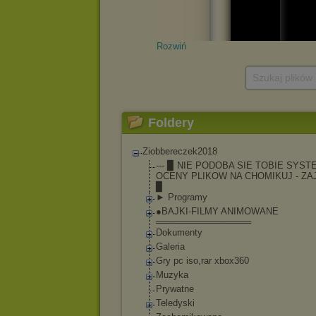
Rozwiń
Szukaj plików
Foldery
Ziobbereczek2018
--- ▉ NIE PODOBA SIE TOBIE SYST
OCENY PLIKOW NA CHOMIKUJ - ZA
▉
► Programy
●BAJKI-FILMY ANIMOWANE
═══════════════
Dokumenty
Galeria
Gry pc iso,rar xbox360
Muzyka
Prywatne
Teledyski