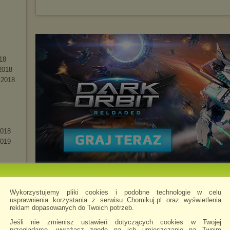
1
8
2018
 2018
2018
2019
-19
18
Wykorzystujemy pliki cookies i podobne technologie w celu
19
usprawnienia korzystania z serwisu Chomikuj.pl oraz wyświetlenia
reklam dopasowanych do Twoich potrzeb.
Jeśli nie zmienisz ustawień dotyczących cookies w Twojej
przeglądarce, wyrażasz zgodę na ich umieszczanie na Twoim