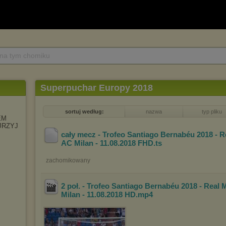
 na tym chomiku
Superpuchar Europy 2018
sortuj według:
nazwa
typ pliku
EM
JRZYJ
cały mecz - Trofeo Santiago Bernabéu 2018 - R
AC Milan - 11.08.2018 FHD
.ts
zachomikowany
2 poł. - Trofeo Santiago Bernabéu 2018 - Real 
Milan - 11.08.2018 HD
.mp4