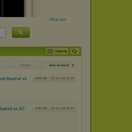
Ukryj opis
Galeria
rozmiar
data dodania
eal M
adrid vs
6,68 GB
25 wrz 18 18:19
Madr
id vs AC
3,40 GB
25 wrz 18 18:19