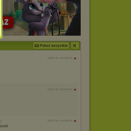
Pokaż wszystkie
zgłoś do usunięcia
zgłoś do usunięcia
zgłoś do usunięcia
0