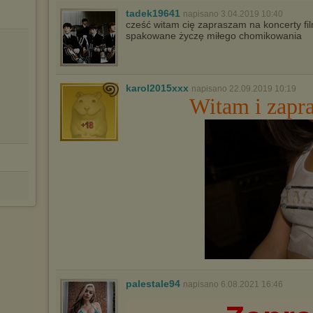
tadek19641
napisano 3.04.2019 10:40
cześć witam cię zapraszam na koncerty 
spakowane życzę miłego chomikowania
karol2015xxx
napisano 22.09.2019 10:19
Witam i zapr
palestale94
napisano 6.08.2021 16:46