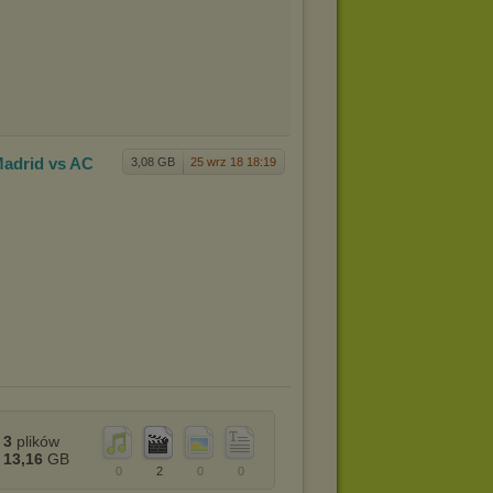
Madr
id vs AC
3,08 GB
25 wrz 18 18:19
3
plików
13,16
GB
0
2
0
0