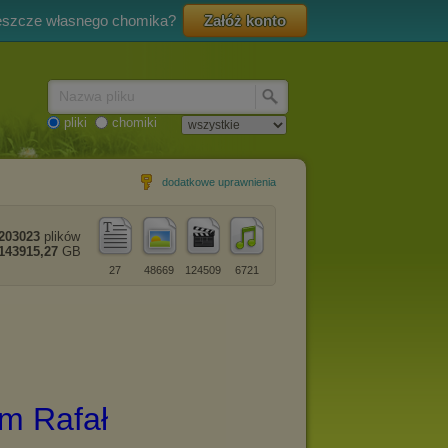
eszcze własnego chomika?
Załóż konto
Nazwa pliku
pliki
chomiki
dodatkowe uprawnienia
203023
plików
143915,27
GB
27
48669
124509
6721