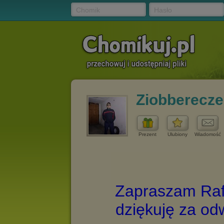
Chomik
Hasło
Ziobberecz
Prezent
Ulubiony
Wiadomość