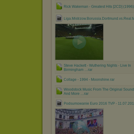
Rick Wakeman - Greatest Hits [2CD] (1996)
Liga.Mistrzow.Borussia.Dortmund.vs.Real.Ma
Steve Hackett - Wuthering Nights - Live In
Birmingham ....rar
Collage - 1994 - Moonshine.rar
Woodstock Music From The Original Sound
And More ....rar
Podsumowanie Euro 2016 TVP - 11.07.20