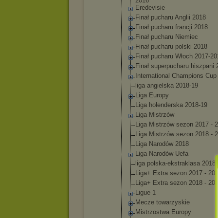
2016
Eredevis
ie
Finał pucharu Anglii 2018
Finał pucharu francji 2018
Finał pucharu Niemiec
Finał pucharu polski 2018
Finał pucharu Włoch 2017-20
Finał superpuc
haru hiszpani 
Internat
ional Champion
s Cup
liga angielsk
a 2018-19
Liga Europy
Liga holender
ska 2018-19
Liga Mistrzów
Liga Mistrzów sezon 2017 - 
Liga Mistrzów sezon 2018 - 
Liga Narodów 2018
Liga Narodów Uefa
liga polska-e
kstrakla
sa 2018
Liga+ Extra sezon 2017 - 20
Liga+ Extra sezon 2018 - 20
Ligue 1
Mecze towarzys
kie
Mistrzos
twa Europy