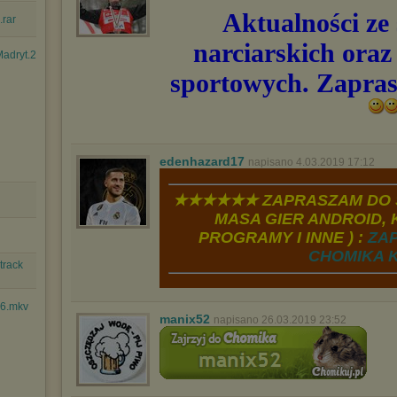
Aktualności ze
.rar
narciarskich oraz
dryt.24.04.2....avi
sportowych. Zapra
edenhazard17
napisano 4.03.2019 17:12
★★★★★★ ZAPRASZAM DO S
MASA GIER ANDROID, K
PROGRAMY I INNE ) :
ZA
CHOMIKA K
track
16.mkv
manix52
napisano 26.03.2019 23:52