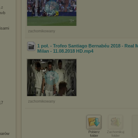
♫
mvb
isami
zachomikowany
1 poł. - Trofeo Santiago Bernabéu 2018 - Real 
Milan - 11.08.2018 HD
.mp4
zachomikowany
17
Pobierz
Zachomikuj
harów
folder
folder