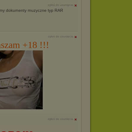
zgłoś do usunięcia
filmy dokumenty muzyczne typ RAR
zgłoś do usunięcia
aszam +18 !!!
zgłoś do usunięcia