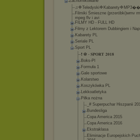
Zachomikowane
♫🔷Teledyski🔷
Kabarety🔷MP3�
�
Filmiki Śmieszne (przeróbki)wmv r
mpeg flv i avi
FILMY HD - FULL HD
Filmy z Lektorem Dubbingiem i Nap
Kabarety PL
Seriale PL
Sport PL
❗ ⚽ - 𝐒𝐏𝐎𝐑𝐓 𝟐𝟎𝟏𝟖
Boks-Pl
Formuła 1
Gale sportowe
Kolarstwo
Koszykówka PL
Lekkoatlety
ka
Piłka nożna
_# Superpuc
har Hiszpani
i 20
Bundesli
ga
Copa America 2015
Copa America 2016
Ekstrakl
asa
Eliminac
je Europejs
kich Puc