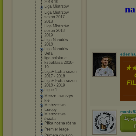
2018-19
na
Liga Mistrzów
Liga Mistrzów
sezon 2017 -
2018
Liga Mistrzów
sezon 2018 -
2019
Liga Narodów
2018
Liga Narodów
Uefa
edenha
liga polska-e
kstrakla
sa 2018-
★★
19
Liga+ Extra sezon
2017 - 2018
Liga+ Extra sezon
FI
2018 - 2019
Ligue 1
Mecze towarzys
kie
Mistrzos
twa
Europy
manix5
Mistrzos
twa
świata
Piłka nożna różne
Premier leage
Primera division