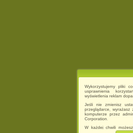
Wykorzystujemy pliki c
usprawnienia korzyst
wyświetlenia reklam dop
Jeśli nie zmienisz ust
przeglądarce, wyrażasz
komputerze przez admin
Corporation.
W każdej chwili możesz
cookies w swojej przeglą