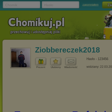
Chomik
Hasło
zapomniałem
Ziobbereczek2018
Hasło - 123456
widziany: 22.03.2
Prezent
Ulubiony
Wiadomość