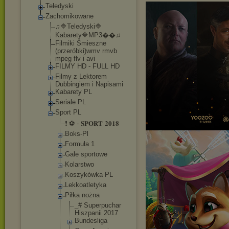
Teledyski
Zachomikowane
♫🔷Teledyski🔷
Kabarety🔷MP3�
�♫
Filmiki Śmieszne
(przeróbki)wmv rmvb
mpeg flv i avi
FILMY HD - FULL HD
Filmy z Lektorem
Dubbingiem i Napisami
Kabarety PL
Seriale PL
Sport PL
❗ ⚽ - 𝐒𝐏𝐎𝐑𝐓 𝟐𝟎𝟏𝟖
Boks-Pl
Formuła 1
Gale sportowe
Kolarstwo
Koszykówka PL
Lekkoatlety
ka
Piłka nożna
_# Superpuc
har
Hiszpani
i 2017
Bundesli
ga