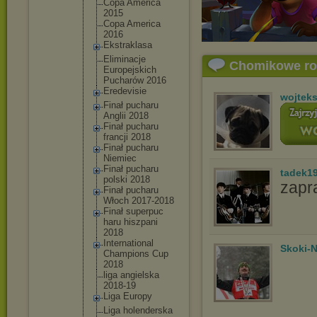
Copa America
2015
Copa America
2016
Ekstrakl
asa
Eliminac
je
Chomikowe r
Europejs
kich
Pucharów 2016
Eredevis
ie
wojtek
Finał pucharu
Anglii 2018
Finał pucharu
francji 2018
Finał pucharu
Niemiec
Finał pucharu
tadek1
polski 2018
zapr
Finał pucharu
Włoch 2017-201
8
Finał superpuc
haru hiszpani
2018
Internat
ional
Skoki-N
Champion
s Cup
2018
liga angielsk
a
2018-19
Liga Europy
Liga holender
ska