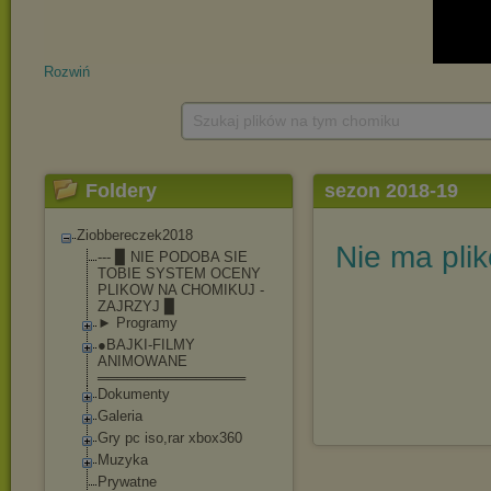
Rozwiń
Szukaj plików na tym chomiku
Foldery
sezon 2018-19
Ziobbereczek2018
Nie ma pli
--- ▉ NIE PODOBA SIE
TOBIE SYSTEM OCENY
PLIKOW NA CHOMIKUJ -
ZAJRZYJ ▉
► Programy
●BAJKI-FILMY
ANIMOWANE
═══════════════
Dokumenty
Galeria
Gry pc iso,rar xbox360
Muzyka
Prywatne