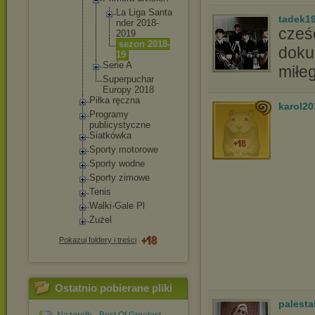
La Liga Santa
tadek1
nder 2018-
cześ
2019
sezon 2018-
doku
19
Serie A
miłe
Superpuc
har
Europy 2018
Piłka ręczna
karol2
Programy
publicystyc
zne
Siatkówka
Sporty motorowe
Sporty wodne
Sporty zimowe
Tenis
Walki-Gale Pl
Żużel
Pokazuj foldery i treści
Ostatnio pobierane pliki
palesta