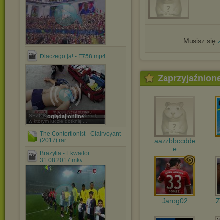
Musisz się
Dlaczego ja! - E758.mp4
Zaprzyjaźnion
SEZON : odcinek 758 Serial,
oglądaj online
w którym ludzie dotknię ...
The Contortionist - Clairvoyant
aazzbbccdde
(2017).rar
e
Brazylia - Ekwador
31.08.2017.mkv
Jarog02
Z