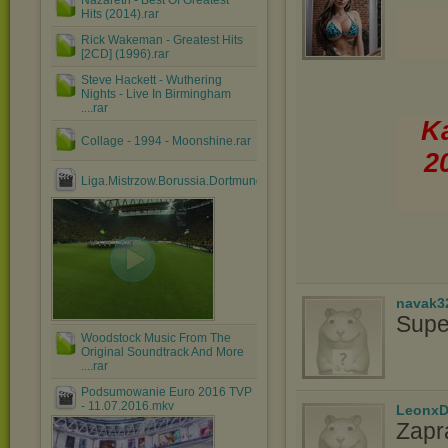
Nazareth - Best Of Greatest
Hits (2014).rar
Rick Wakeman - Greatest Hits
[2CD] (1996).rar
Steve Hackett - Wuthering
Nights - Live In Birmingham
....rar
Ka
Collage - 1994 - Moonshine.rar
2
Liga.Mistrzow.Borussia.Dortmund.vs.Real.Madryt.24.04.2....avi
navak3
Supe
Woodstock Music From The
Original Soundtrack And More
....rar
Podsumowanie Euro 2016 TVP
- 11.07.2016.mkv
LeonxD
Zapr