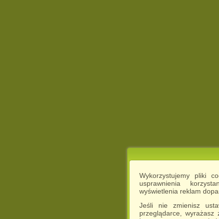
Wykorzystujemy pliki c
usprawnienia korzyst
wyświetlenia reklam dop
Jeśli nie zmienisz ust
przeglądarce, wyrażasz