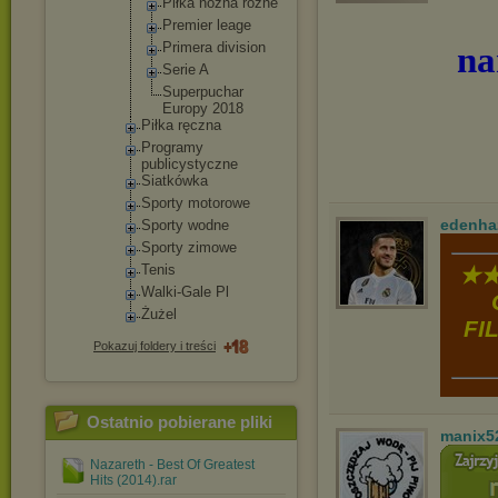
Piłka nożna różne
Premier leage
na
Primera division
Serie A
Superpuc
har
Europy 2018
Piłka ręczna
Programy
publicystyc
zne
Siatkówka
Sporty motorowe
edenha
Sporty wodne
Sporty zimowe
Tenis
★★
Walki-Gale Pl
Żużel
FI
Pokazuj foldery i treści
Ostatnio pobierane pliki
manix5
Nazareth - Best Of Greatest
Hits (2014).rar