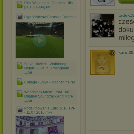
Rick Wakeman - Greatest Hits
[2CD] (1996).rar
tadek1
Liga.Mistrzow.Borussia.Dortmund.vs.Real.Madryt.24.04.2....avi
cześ
doku
miłe
karol2
Steve Hackett - Wuthering
Nights - Live In Birmingham
....rar
Collage - 1994 - Moonshine.rar
Woodstock Music From The
Original Soundtrack And More
....rar
Podsumowanie Euro 2016 TVP
- 11.07.2016.mkv