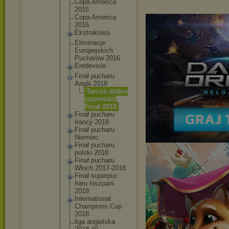
Copa America
2015
Copa America
2016
Ekstrakl
asa
Eliminac
je
Europejs
kich
Pucharów 2016
Eredevis
ie
Finał pucharu
Anglii 2018
Tarcz
a dobro
czynn
ości
Finał 2018
Finał pucharu
francji 2018
Finał pucharu
Niemiec
Finał pucharu
polski 2018
Finał pucharu
Włoch 2017-201
8
Finał superpuc
haru hiszpani
2018
Internat
ional
Champion
s Cup
2018
liga angielsk
a