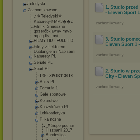
Teledyski
1. Studio prze
Zachomikowane
- Eleven Sport 
♫🔷Teledyski🔷
Kabarety🔷MP3�
�♫
zachomikowany
Filmiki Śmieszne
(przeróbki)wmv rmvb
mpeg flv i avi
3. Studio pome
FILMY HD - FULL HD
Eleven Sport 1 
Filmy z Lektorem
Dubbingiem i Napisami
zachomikowany
Kabarety PL
Seriale PL
Sport PL
2. Studio w pr
❗ ⚽ - 𝐒𝐏𝐎𝐑𝐓 𝟐𝟎𝟏𝟖
City - Eleven S
Boks-Pl
zachomikowany
Formuła 1
Gale sportowe
Kolarstwo
Koszykówka PL
Lekkoatlety
ka
Piłka nożna
_# Superpuc
har
Hiszpani
i 2017
Bundesli
ga