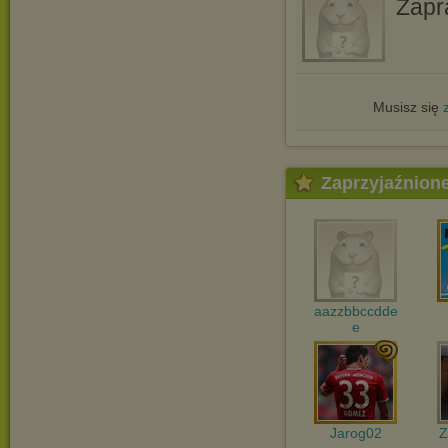
Zapr
Musisz się
Zaprzyjaźnion
aazzbbccdde
e
Jarog02
Z