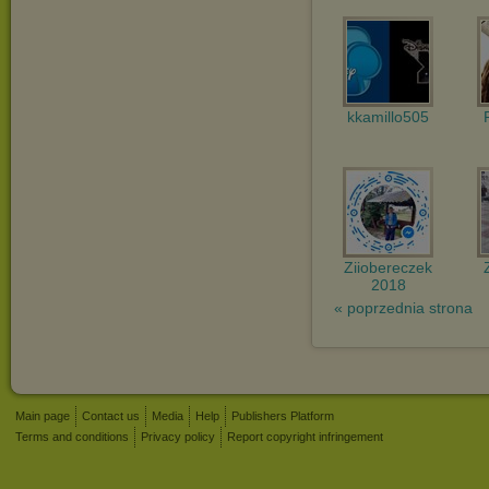
kkamillo505
Ziiobereczek
2018
« poprzednia strona
Main page
Contact us
Media
Help
Publishers Platform
Terms and conditions
Privacy policy
Report copyright infringement