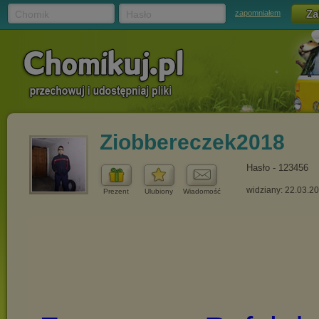
Chomik
Hasło
zapomniałem
Ziobbereczek2018
Hasło - 123456
widziany: 22.03.2
Prezent
Ulubiony
Wiadomość