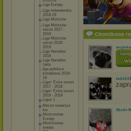
2018-19
Liga Europy
Liga holender
ska
2018-19
Liga Mistrzów
Liga Mistrzów
sezon 2017 -
Chomikowe r
2018
Liga Mistrzów
sezon 2018 -
2019
wojtek
Liga Narodów
2018
Liga Narodów
Uefa
liga polska-e
kstrakla
sa 2018-
19
tadek1
Liga+ Extra sezon
zapr
2017 - 2018
Liga+ Extra sezon
2018 - 2019
Ligue 1
Mecze towarzys
Skoki-N
kie
Mistrzos
twa
Europy
Mistrzos
twa
świata