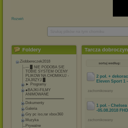
Rozwiń
Szukaj plików na tym chomiku
Foldery
Tarcza dobroczyn
Ziobbereczek2018
sortuj według:
--- ▉ NIE PODOBA SIE
TOBIE SYSTEM OCENY
PLIKOW NA CHOMIKUJ -
2 poł. + dekora
ZAJRZYJ ▉
Eleven Sport 1 
► Programy
●BAJKI-FILMY
zachomikowany
ANIMOWANE
═══════════════
Dokumenty
1 poł. - Chelse
Galeria
-05.08.2018 FH
Gry pc iso,rar xbox360
Muzyka
zachomikowany
Prywatne