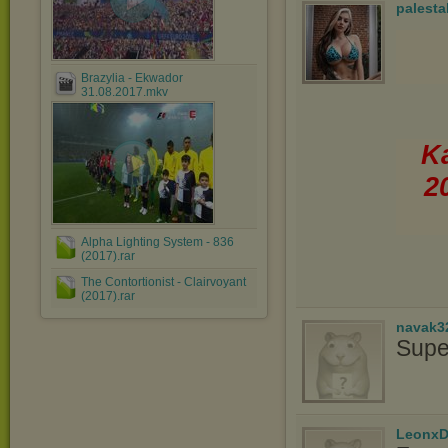
palesta
Brazylia - Ekwador
31.08.2017.mkv
Ka
2
Alpha Lighting System - 836
(2017).rar
The Contortionist - Clairvoyant
(2017).rar
navak3
Supe
LeonxD