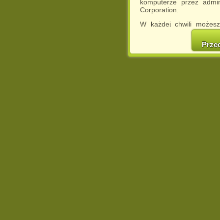
komputerze przez admin
Corporation.
W każdej chwili możesz
cookies w swojej przeglą
w naszej Pol
Prze
http://chomikuj.pl/Polity
Jednocześnie informuje
może spowodować ogr
Chomikuj.pl.
W przypadku braku twojej
prosimy o opuszczenie se
Wykorzystanie plików c
(dostosowanie reklam do
działań marketingowych).
Wyrażenie sprzeciwu spo
będzie dopasowana do Tw
wyświetlona przypadkowo
Istnieje możliwość zmian
sposób uniemożliwiając
urządzeniu końcowym. M
dokonując odpowiednich
internetowej.
Pełną informację na 