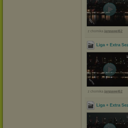
z chomika
janpawel62
Liga + Extra Se
z chomika
janpawel62
Liga + Extra Se