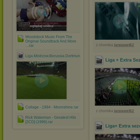
SEZON : odcinek 758 Serial,
oglądaj online
w którym ludzie dotknię ...
Woodstock Music From The
Original Soundtrack And More
z chomika
janpawel62
....rar
Liga.Mistrzow.Borussia.Dortmund.vs.Real.Madryt.24.04.2....avi
Liga + Extra Se
Collage - 1994 - Moonshine.rar
z chomika
janpawel62
Rick Wakeman - Greatest Hits
[2CD] (1996).rar
Liga+ Extra sez