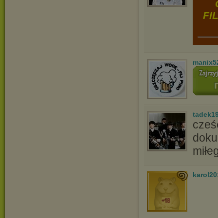
FI
manix5
tadek1
cześ
doku
miłe
karol2