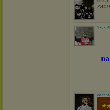
tadek1
zapr
Skoki-N
na
edenha
★★