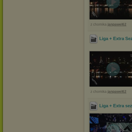
z chomika
janpawel62
Liga + Extra Se
z chomika
janpawel62
Liga + Extra se