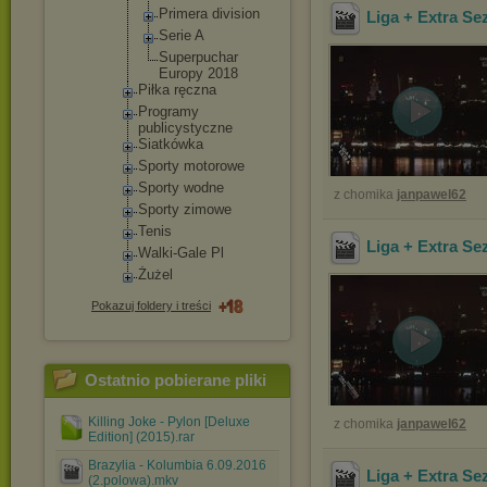
Primera division
Liga + Extra Se
Serie A
Superpuc
har
Europy 2018
Piłka ręczna
Programy
publicystyc
zne
Siatkówka
Sporty motorowe
Sporty wodne
z chomika
janpawel62
Sporty zimowe
Tenis
Liga + Extra Se
Walki-Gale Pl
Żużel
Pokazuj foldery i treści
Ostatnio pobierane pliki
Killing Joke - Pylon [Deluxe
z chomika
janpawel62
Edition] (2015).rar
Brazylia - Kolumbia 6.09.2016
Liga + Extra Se
(2.polowa).mkv