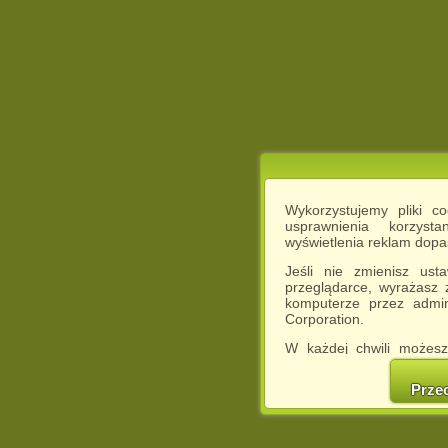
Wykorzystujemy pliki c
usprawnienia korzyst
wyświetlenia reklam dop
Jeśli nie zmienisz ust
przeglądarce, wyrażasz
komputerze przez admin
Corporation.
W każdej chwili możesz
cookies w swojej przeglą
w naszej Pol
Prze
http://chomikuj.pl/Polity
Jednocześnie informuje
może spowodować ogr