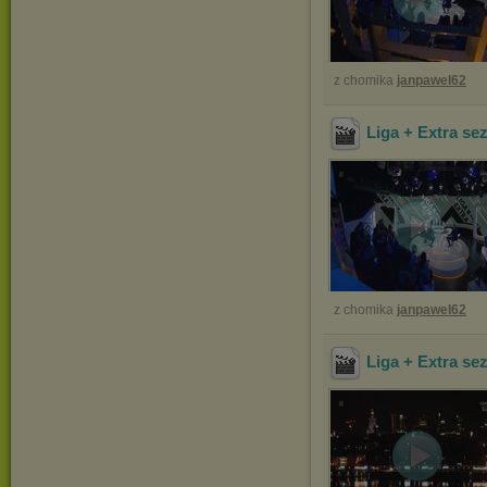
z chomika
janpawel62
Liga + Extra sez
z chomika
janpawel62
Liga + Extra se