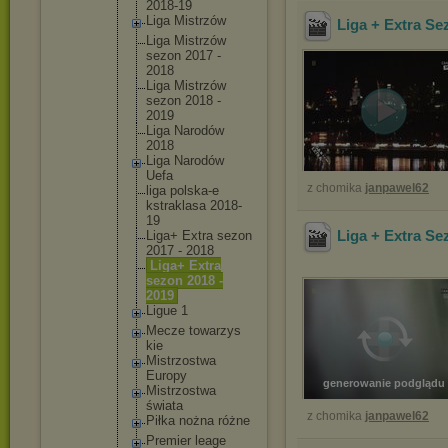
2018-19
Liga Mistrzów
Liga + Extra Se
Liga Mistrzów
sezon 2017 -
2018
Liga Mistrzów
sezon 2018 -
2019
Liga Narodów
2018
Liga Narodów
Uefa
z chomika
janpawel62
liga polska-e
kstrakla
sa 2018-
19
Liga + Extra Se
Liga+ Extra sezon
2017 - 2018
Liga+ Extra
sezon 2018 -
2019
Ligue 1
Mecze towarzys
kie
Mistrzos
twa
Europy
generowanie podglądu
Mistrzos
twa
świata
z chomika
janpawel62
Piłka nożna różne
Premier leage