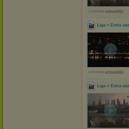
z chomika
janpawel62
Liga + Extra se
z chomika
janpawel62
Liga + Extra se