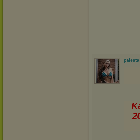
palesta
Ka
2