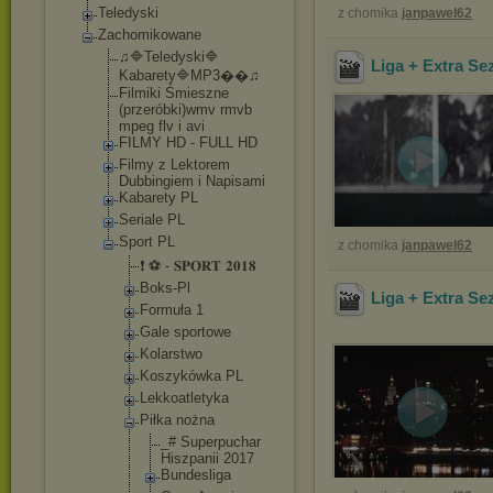
Teledyski
z chomika
janpawel62
Zachomikowane
♫🔷Teledyski🔷
Liga + Extra Se
Kabarety🔷MP3�
�♫
Filmiki Śmieszne
(przeróbki)wmv rmvb
mpeg flv i avi
FILMY HD - FULL HD
Filmy z Lektorem
Dubbingiem i Napisami
Kabarety PL
Seriale PL
Sport PL
z chomika
janpawel62
❗ ⚽ - 𝐒𝐏𝐎𝐑𝐓 𝟐𝟎𝟏𝟖
Boks-Pl
Liga + Extra Se
Formuła 1
Gale sportowe
Kolarstwo
Koszykówka PL
Lekkoatlety
ka
Piłka nożna
_# Superpuc
har
Hiszpani
i 2017
Bundesli
ga