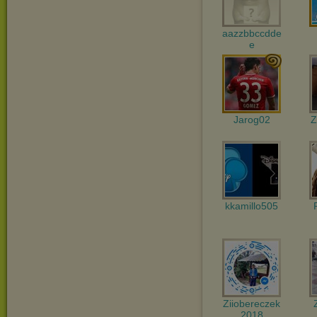
aazzbbccdde
e
Jarog02
Z
kkamillo505
Ziiobereczek
2018