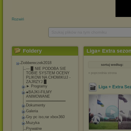
Rozwiń
Szukaj plików na tym chomiku
Foldery
Liga+ Extra sezon
Ziobbereczek2018
sortuj według:
--- ▉ NIE PODOBA SIE
TOBIE SYSTEM OCENY
« poprzednia strona
PLIKOW NA CHOMIKUJ -
ZAJRZYJ ▉
► Programy
Liga + Extra Se
●BAJKI-FILMY
ANIMOWANE
═══════════════
Dokumenty
Galeria
Gry pc iso,rar xbox360
Muzyka
Prywatne