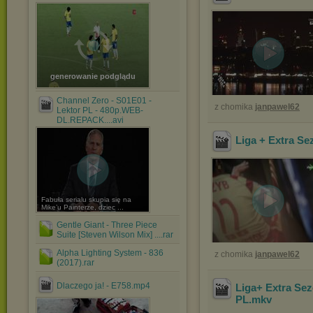
generowanie podglądu
Channel Zero - S01E01 -
z chomika
janpawel62
Lektor PL - 480p.WEB-
DL.REPACK....avi
Liga + Extra Se
Fabuła serialu skupia się na
Mike’u Painterze, dziec ...
Gentle Giant - Three Piece
Suite [Steven Wilson Mix] ....rar
Alpha Lighting System - 836
z chomika
janpawel62
(2017).rar
Dlaczego ja! - E758.mp4
Liga+ Extra Sez
PL
.mkv