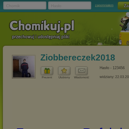
Chomik
Hasło
zapomniałem
Ziobbereczek2018
Hasło - 123456
widziany: 22.03.2
Prezent
Ulubiony
Wiadomość