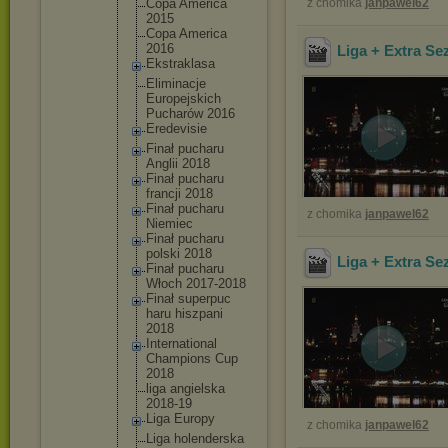
Copa America
z chomika
janpawel62
2015
Copa America
2016
Liga + Extra Se
Ekstrakl
asa
Eliminac
je
Europejs
kich
Pucharów 2016
Eredevis
ie
Finał pucharu
Anglii 2018
Finał pucharu
francji 2018
Finał pucharu
z chomika
janpawel62
Niemiec
Finał pucharu
polski 2018
Liga + Extra Se
Finał pucharu
Włoch 2017-201
8
Finał superpuc
haru hiszpani
2018
Internat
ional
Champion
s Cup
2018
liga angielsk
a
2018-19
Liga Europy
z chomika
janpawel62
Liga holender
ska