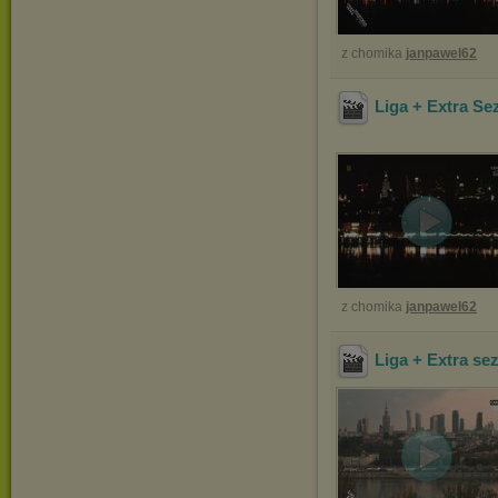
z chomika
janpawel62
Liga + Extra Se
z chomika
janpawel62
Liga + Extra se