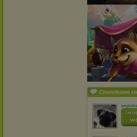
Chomikowe r
wojtek