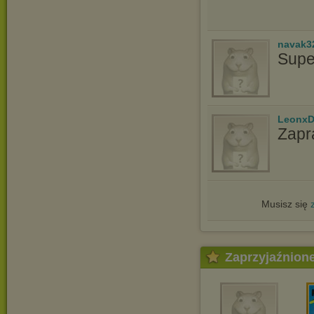
navak3
Supe
LeonxD
Zapr
Musisz się
Zaprzyjaźnion