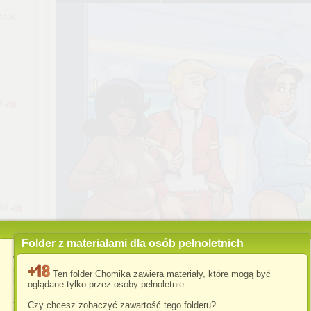
Book
l
k!
a
Folder z materiałami dla osób pełnoletnich
Wykorzystujemy pliki cookies i podobne technologie w celu
usprawnienia korzystania z serwisu Chomikuj.pl oraz wyświetlenia
Ten folder Chomika zawiera materiały, które mogą być
reklam dopasowanych do Twoich potrzeb.
oglądane tylko przez osoby pełnoletnie.
Jeśli nie zmienisz ustawień dotyczących cookies w Twojej
Czy chcesz zobaczyć zawartość tego folderu?
przeglądarce, wyrażasz zgodę na ich umieszczanie na Twoim