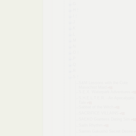
G
H
I
J
K
L
M
N
O
P
Q
R
S
S&M Lessons with the Cute
Masochist Maid
S.E.X. Waterpark Adventures
S.H.E.L.T.E
.R. - An Apocalyptic
Tale
Sabbat of the Witch
SACRIFICE VILLAINS
SAEKO Giantess Dating Sim
SaiIn Rhythm
Saimin Gakushū Secret Desire