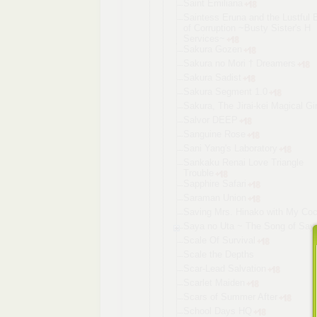
Saint Emiliana
Saintess Eruna and the Lustful 
of Corruption ~Busty Sister's H
Services~
Sakura Gozen
Sakura no Mori † Dreamers
Sakura Sadist
Sakura Segment 1.0
Sakura, The Jirai-kei Magical Gir
Salvor DEEP
Sanguine Rose
Sani Yang's Laboratory
Sankaku Renai Love Triangle
Trouble
Sapphire Safari
Saraman Union
Saving Mrs. Hinako with My Coc
Saya no Uta ~ The Song of Say
Scale Of Survival
Scale the Depths
Scar-Lead Salvation
Scarlet Maiden
Scars of Summer After
School Days HQ