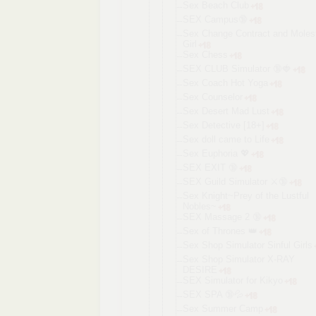
Sex Beach Club
SEX Campus🔞
Sex Change Contract and Moles
Girl
Sex Chess
SEX CLUB Simulator 🔞🍓
Sex Coach Hot Yoga
Sex Counselor
Sex Desert Mad Lust
Sex Detective [18+]
Sex doll came to Life
Sex Euphoria 💖
SEX EXIT 🔞
SEX Guild Simulator ⚔️🔞
Sex Knight~Prey of the Lustful
Nobles~
SEX Massage 2 🔞
Sex of Thrones 👑
Sex Shop Simulator Sinful Girls
Sex Shop Simulator X-RAY
DESIRE
SEX Simulator for Kikyo
SEX SPA 🔞💦
Sex Summer Camp