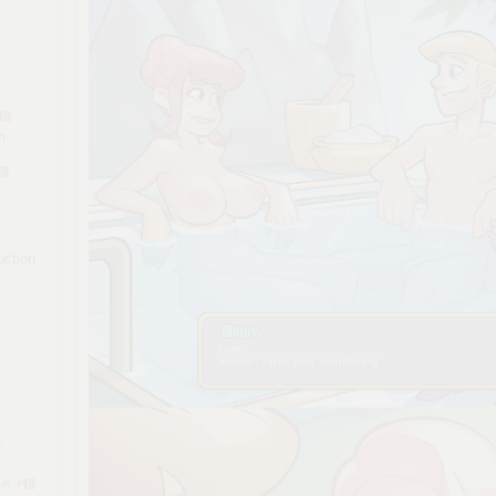
h
uction
⚔️