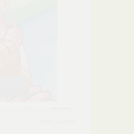
rozmiar
data dodania
1,03 GB
4 wrz 25 0:22