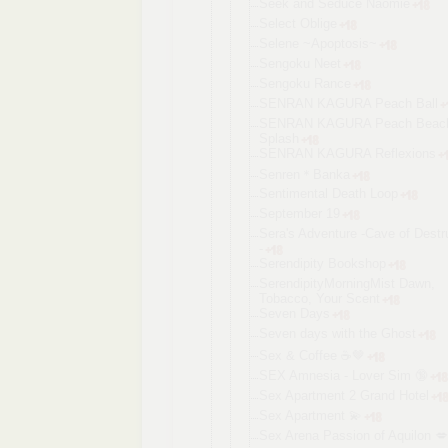
Seek and Seduce Naomie
Select Oblige
Selene ~Apoptosis~
Sengoku Neet
Sengoku Rance
SENRAN KAGURA Peach Ball
SENRAN KAGURA Peach Beac
Splash
SENRAN KAGURA Reflexions
Senren＊Bank
a
Sentimental Death Loop
September 19
Sera's Adventure -Cave of Destr
-
Serendipity Bookshop
Serendipity
MorningMist Dawn,
Tobacco, Your Scent
Seven Days
Seven days with the Ghost
Sex & Coffee ☕️🤎
SEX Amnesia - Lover Sim 🔞
Sex Apartment 2 Grand Hotel
Sex Apartment 💫
Sex Arena Passion of Aquilon 💋