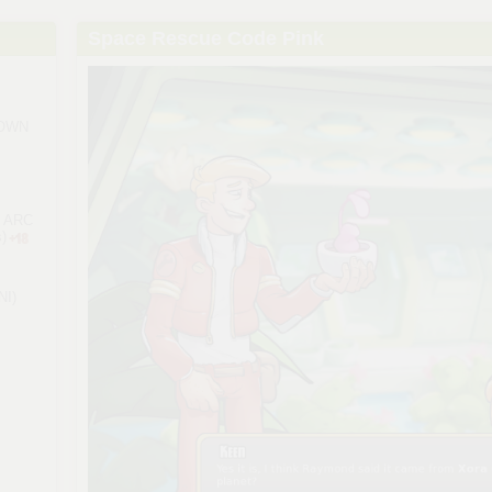
Space Rescue Code Pink
NOWN
 ARC
)
I)