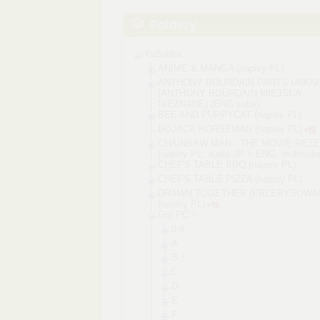
Foldery
YaBubba
ANIME & MANGA (napisy PL)
ANTHONY BOURDAIN PARTS UNK
(ANTHONY BOURDAIN MIEJSCA
NIEZNANE) (ENG subs)
BEE AND PUPPYCAT (napisy PL)
BOJACK HORSEMAN (napisy PL)
CHAINSAW MAN - THE MOVIE REZE
(napisy PL; audio JP + ENG; multisubs
CHEF'S TABLE BBQ (napisy PL)
CHEF'S TABLE PIZZA (napisy PL)
DRAWN TOGETHER (PRZERYSOWAN
(napisy PL)
Gry PC
0-9
A
B
C
D
E
F