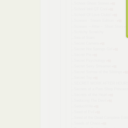
School Ghost Stories
School Idol QT Cool
School Of Love Clubs!
Scream - Steam Edition -
Scream ～After～ Short Story
Scritchy Scratchy
Sea of Stars
Secret Camera
Secret Hot Springs Girl
Secret Pie
Secret Psychology
Secret Sexy Streamer
Secret Sorrow of the Siblings
Secret Toy
SECRET WORK AFTER HOUR
Secrets of a Porn Shop Princes
Secrets of the Heart
Seducing The Devil
SeductVille
Seed of Evil
Seed of the Dead Complete Edit
Seeds of Chaos