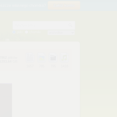
eszcze własnego chomika?
Załóż konto
Nazwa pliku
pliki
chomiki
7862
plików
6393,64
GB
1657
785
795
1418