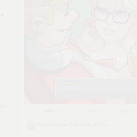
ter
sortuj według:
nazwa
typ pliku
Space.Rescue.Code.Pink.v12.0
.rar