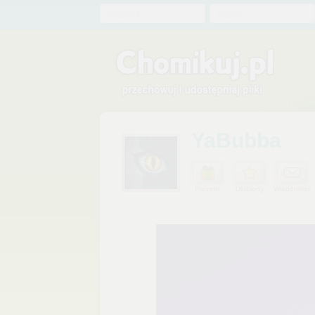
Chomik
Hasło
YaBubba
Prezent
Ulubiony
Wiadomość