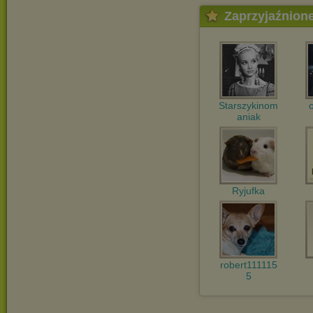
Zaprzyjaźnion
Starszykinom
aniak
Ryjufka
robert111115
5