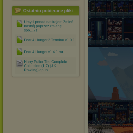
Ostatnio pobierane pliki
Umysł ponad nastrojem Zmień
nastrój poprzez zmianę
spo....7z
Fear.&.Hunger.2.Termina.v1.9.1.rar
Fear.&.Hunger.v1.4.1.rar
Harry Potter The Complete
Collection (1-7) (J.K.
Rowling).epub