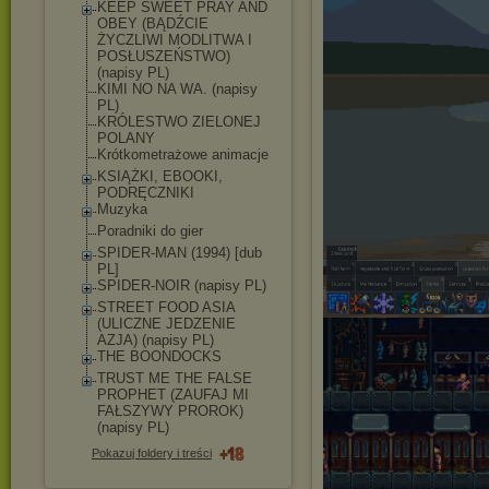
KEEP SWEET PRAY AND
OBEY (BĄDŹCIE
ŻYCZLIWI MODLITWA I
POSŁUSZEŃSTWO)
(napisy PL)
KIMI NO NA WA. (napisy
PL)
KRÓLESTWO ZIELONEJ
POLANY
Krótkometrażowe animacje
KSIĄŻKI, EBOOKI,
PODRĘCZNIKI
Muzyka
Poradniki do gier
SPIDER-MAN (1994) [dub
PL]
SPIDER-NOIR (napisy PL)
STREET FOOD ASIA
(ULICZNE JEDZENIE
AZJA) (napisy PL)
THE BOONDOCKS
TRUST ME THE FALSE
PROPHET (ZAUFAJ MI
FAŁSZYWY PROROK)
(napisy PL)
Pokazuj foldery i treści