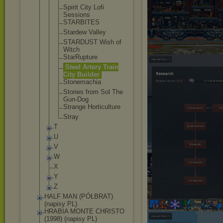
Spirit City Lofi
Sessions
STARBITES
Stardew Valley
STARDUST Wish of
Witch
StarRupture
Steel Artery Train
City Builder
Stonemachia
Stories from Sol The
Gun-Dog
Strange Horticultur
e
Stray
T
U
V
W
X
Y
Z
HALF MAN (PÓŁBRAT)
(napisy PL)
HRABIA MONTE CHRISTO
(1998) (napisy PL)