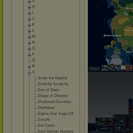
G
H
I
J
K
L
M
N
O
P
Q
R
S
Scale the Depths
Scritchy Scratchy
Sea of Stars
Shape of Dreams
Shattered Divinities
Shelldiver
Sigma Star Saga DX
Smurfs
Sol Cesto
Soul Demon Hunters