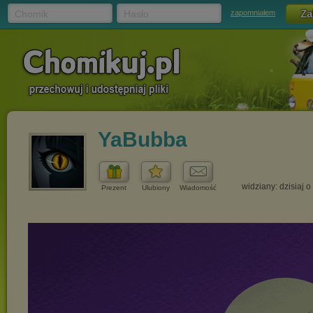
Chomik
Hasło
zapomniałem
YaBubba
widziany: dzisiaj o
Prezent
Ulubiony
Wiadomość