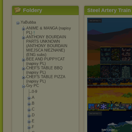
Foldery
Steel Artery Train
YaBubba
ANIME & MANGA (napisy
PL)
ANTHONY BOURDAIN
PARTS UNKNOWN
(ANTHONY BOURDAIN
MIEJSCA NIEZNANE)
(ENG subs)
BEE AND PUPPYCAT
(napisy PL)
CHEF'S TABLE BBQ
(napisy PL)
CHEF'S TABLE PIZZA
(napisy PL)
Gry PC
0-9
A
B
C
D
E
F