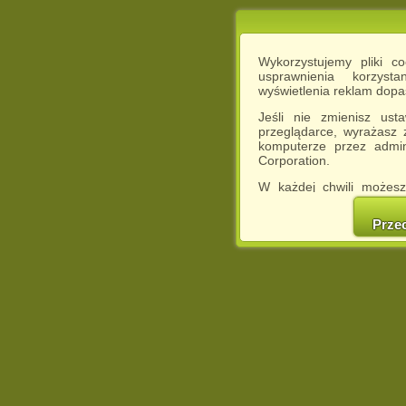
Wykorzystujemy pliki c
usprawnienia korzyst
wyświetlenia reklam dop
Jeśli nie zmienisz ust
przeglądarce, wyrażasz
komputerze przez admin
Corporation.
W każdej chwili możesz
cookies w swojej przeglą
w naszej Pol
Prze
http://chomikuj.pl/Polity
Jednocześnie informuje
może spowodować ogr
Chomikuj.pl.
W przypadku braku twojej
prosimy o opuszczenie se
Wykorzystanie plików c
(dostosowanie reklam do
działań marketingowych).