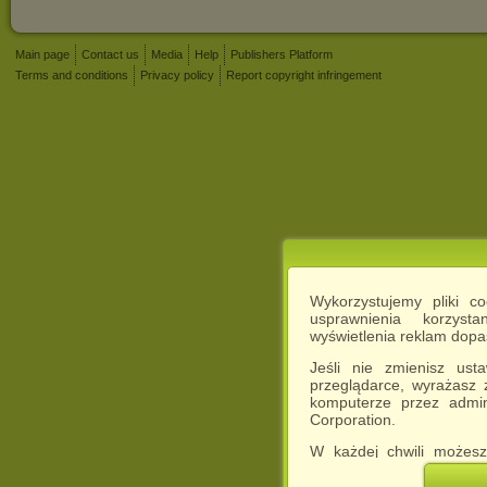
Main page
Contact us
Media
Help
Publishers Platform
Terms and conditions
Privacy policy
Report copyright infringement
Wykorzystujemy pliki c
usprawnienia korzyst
wyświetlenia reklam dop
Jeśli nie zmienisz ust
przeglądarce, wyrażasz
komputerze przez admin
Corporation.
W każdej chwili możesz
cookies w swojej przeglą
w naszej Pol