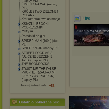
(napisy PL)
KIMI NO NA WA. (napisy
PL)
KRÓLESTWO ZIELONEJ
POLANY
1
.jpg
Krótkometrażowe animacje
KSIĄŻKI, EBOOKI,
PODRĘCZNIKI
Muzyka
Poradniki do gier
SPIDER-MAN (1994) [dub
PL]
SPIDER-NOIR (napisy PL)
STREET FOOD ASIA
(ULICZNE JEDZENIE
AZJA) (napisy PL)
THE BOONDOCKS
TRUST ME THE FALSE
PROPHET (ZAUFAJ MI
FAŁSZYWY PROROK)
(napisy PL)
Pokazuj foldery i treści
Ostatnio pobierane pliki