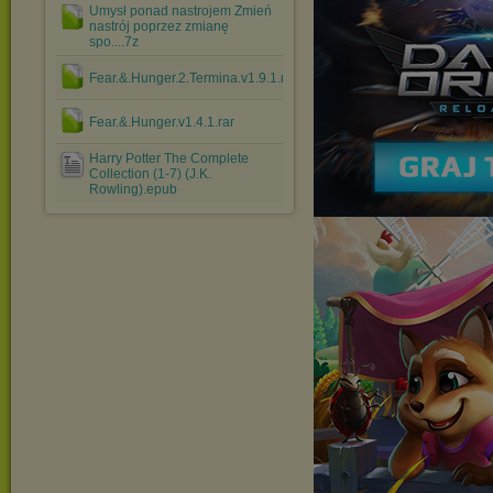
Umysł ponad nastrojem Zmień
nastrój poprzez zmianę
spo....7z
Fear.&.Hunger.2.Termina.v1.9.1.rar
Fear.&.Hunger.v1.4.1.rar
Harry Potter The Complete
Collection (1-7) (J.K.
Rowling).epub