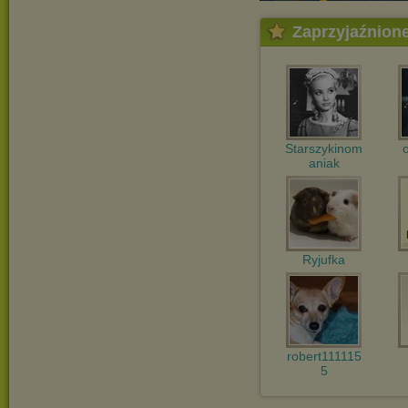
Zaprzyjaźnion
Starszykinom
aniak
Ryjufka
robert111115
5