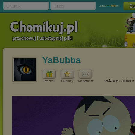
Chomik
Hasło
zapomniałem
YaBubba
widziany: dzisiaj o
Prezent
Ulubiony
Wiadomość