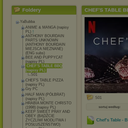
Foldery
CHEF'S TABLE BB
YaBubba
ANIME & MANGA (napisy
PL)
ANTHONY BOURDAIN
PARTS UNKNOWN
(ANTHONY BOURDAIN
MIEJSCA NIEZNANE)
(ENG subs)
BEE AND PUPPYCAT
(napisy PL)
CHEF'S TABLE BBQ
(napisy PL)
S01
CHEF'S TABLE PIZZA
(napisy PL)
Gry PC
HALF MAN (PÓŁBRAT)
S01
(napisy PL)
HRABIA MONTE CHRISTO
(1998) (napisy PL)
sortuj według:
KEEP SWEET PRAY AND
OBEY (BĄDŹCIE
Chef's Table - 
ŻYCZLIWI MODLITWA I
POSŁUSZEŃSTWO)