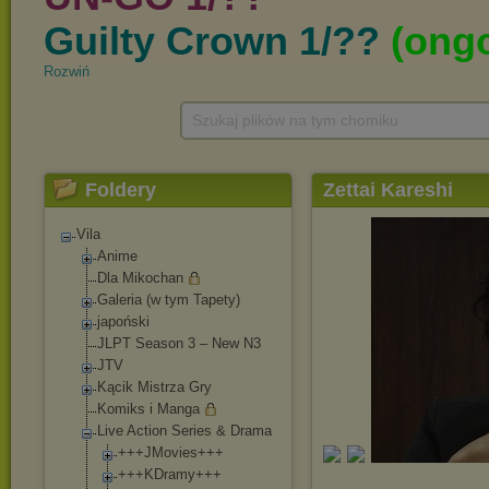
Rozwiń
Szukaj plików na tym chomiku
Foldery
Zettai Kareshi
Vila
Anime
Dla Mikochan
Galeria (w tym Tapety)
japoński
JLPT Season 3 – New N3
JTV
Kącik Mistrza Gry
Komiks i Manga
Live Action Series & Drama
+++JMovies+++
+++KDramy+++