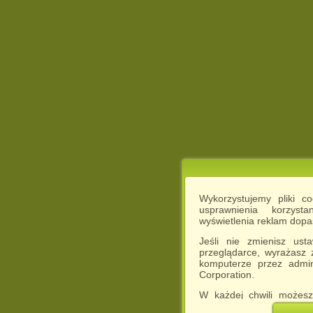
Wykorzystujemy pliki c
usprawnienia korzyst
wyświetlenia reklam dop
Jeśli nie zmienisz ust
przeglądarce, wyrażasz
komputerze przez admin
Corporation.
W każdej chwili możesz
cookies w swojej przeglą