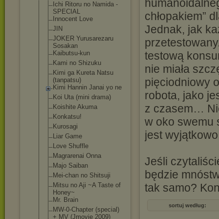
humanoidalnego
Ichi Ritoru no Namida -
SPECIAL
chłopakiem” dla
Innocent Love
Jednak, jak ka
JIN
JOKER Yurusarezaru
przetestowany.
Sosakan
Kaibutsu-kun
testową konsum
Kami no Shizuku
nie miała szcz
Kimi ga Kureta Natsu
pięciodniowy 
(tanpatsu)
Kimi Hannin Janai yo ne
robota, jako 
Koi Uta (mini drama)
z czasem… Nie
Koishite Akuma
Konkatsu!
w oko swemu sz
Kurosagi
jest wyjątkowo
Liar Game
Love Shuffle
Magrarenai Onna
Jeśli czytaliś
Majo Saiban
będzie mnóstwo
Mei-chan no Shitsuji
Mitsu no Aji ~A Taste of
tak samo? Kon
Honey~
Mr. Brain
sortuj według:
MW-0-Chapter (special)
+ MV (Jmovie 2009)