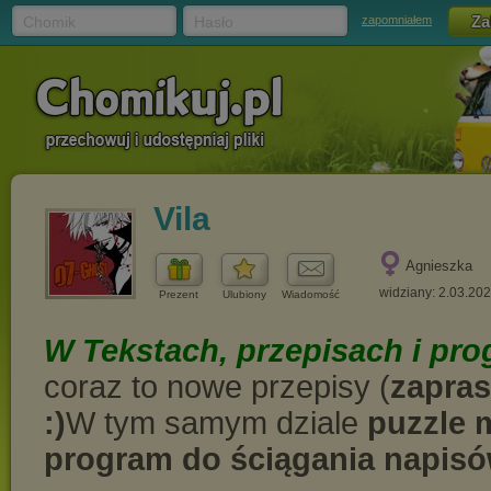
Chomik
Hasło
zapomniałem
Vila
Agnieszka
widziany: 2.03.20
Prezent
Ulubiony
Wiadomość