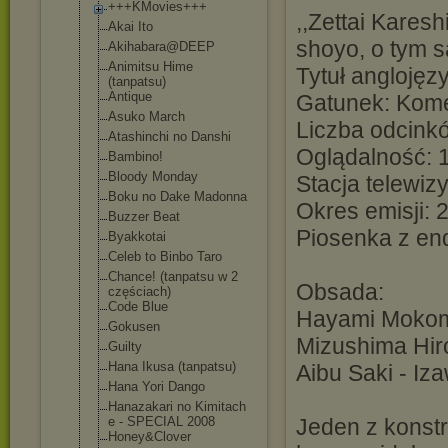
+++KMovies+++
,,Zettai Kares
Akai Ito
shoyo, o tym 
Akihabara@DEEP
Animitsu Hime
Tytuł anglojęz
(tanpatsu)
Antique
Gatunek: Kom
Asuko March
Liczba odcink
Atashinchi no Danshi
Oglądalność: 1
Bambino!
Bloody Monday
Stacja telewizy
Boku no Dake Madonna
Okres emisji:
Buzzer Beat
Piosenka z en
Byakkotai
Celeb to Binbo Taro
Chance! (tanpatsu w 2
Obsada:
częściach)
Code Blue
Hayami Mokomi
Gokusen
Mizushima Hir
Guilty
Hana Ikusa (tanpatsu)
Aibu Saki - Iz
Hana Yori Dango
Hanazakari no Kimitach
e - SPECIAL 2008
Jeden z konst
Honey&Clover