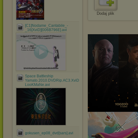
Dodaj plik
[C1]Nodame_Cantabile_-
_16[XviD][006B796E].avi
Space Battleship
Yamato.2010.DVDRip.AC3.XviD-
LooKMaNe.avi
gokusen_ep08_dvd[sars].avi