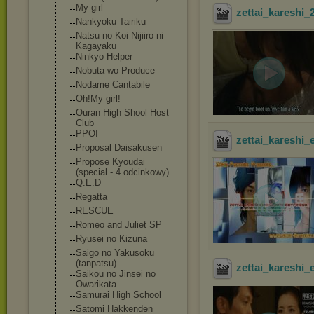
My girl
zettai_kareshi_
Nankyoku Tairiku
Natsu no Koi Nijiiro ni
Kagayaku
Ninkyo Helper
Nobuta wo Produce
Nodame Cantabile
Oh!My girl!
Ouran High Shool Host
Club
PPOI
zettai_kareshi_
Proposal Daisakusen
Propose Kyoudai
(special - 4 odcinkowy)
Q.E.D
Regatta
RESCUE
Romeo and Juliet SP
Ryusei no Kizuna
Saigo no Yakusoku
(tanpatsu)
zettai_kareshi_
Saikou no Jinsei no
Owarikata
Samurai High School
Satomi Hakkenden