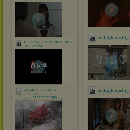
zettai_kareshi_
The.Seaside.Motel.2010.JAP.DVDRip.XviD-
Solitude.avi
yamadera-yamagata-
zettai_kareshi_
prefecture-
japan250320083959.jpg