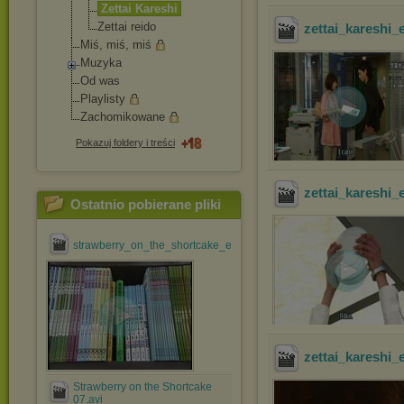
Zettai Kareshi
Zettai reido
zettai_kareshi_
Miś, miś, miś
Muzyka
Od was
Playlisty
Zachomikowane
Pokazuj foldery i treści
zettai_kareshi_
Ostatnio pobierane pliki
strawberry_on_the_shortcake_ep_#01_[jdrama@efnet].avi
zettai_kareshi_
Strawberry on the Shortcake
07.avi