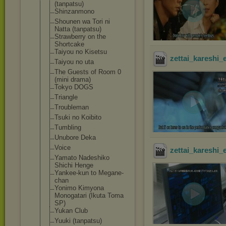
(tanpatsu)
Shinzanmono
Shounen wa Tori ni
Natta (tanpatsu)
Strawberry on the
Shortcake
Taiyou no Kisetsu
zettai_kareshi_
Taiyou no uta
The Guests of Room 0
(mini drama)
Tokyo DOGS
Triangle
Troubleman
Tsuki no Koibito
Tumbling
Unubore Deka
Voice
zettai_kareshi_
Yamato Nadeshiko
Shichi Henge
Yankee-kun to Megane-
chan
Yonimo Kimyona
Monogatari (Ikuta Toma
SP)
Yukan Club
Yuuki (tanpatsu)