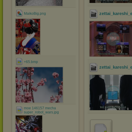
zettai_kareshi_
MaikoBig.png
+65.bmp
zettai_kareshi_
moe 146157 mecha
super_robot_wars.jpg